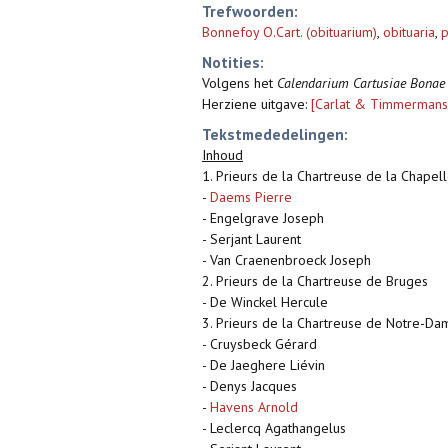
Trefwoorden:
Bonnefoy O.Cart. (obituarium)
,
obituaria
,
p
Notities:
Volgens het
Calendarium Cartusiae Bonae 
Herziene uitgave:
[Carlat & Timmermans
Tekstmededelingen:
Inhoud
1. Prieurs de la Chartreuse de la Chapel
-
Daems Pierre
- Engelgrave Joseph
- Serjant Laurent
- Van Craenenbroeck Joseph
2. Prieurs de la Chartreuse de Bruges
- De Winckel Hercule
3. Prieurs de la Chartreuse de Notre-D
- Cruysbeck Gérard
- De Jaeghere Liévin
- Denys Jacques
-
Havens Arnold
- Leclercq Agathangelus