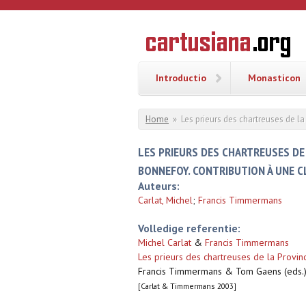
Overslaan en naar de inhoud gaan
CARTUSI
Geschiedenis
van de
kartuizerorde
in de
Nederlanden
Introductio
Monasticon
U bent hier
Home
»
Les prieurs des chartreuses de la
LES PRIEURS DES CHARTREUSES DE 
BONNEFOY. CONTRIBUTION À UNE C
Auteurs:
Carlat, Michel
;
Francis Timmermans
Volledige referentie:
Michel Carlat
&
Francis Timmermans
Les prieurs des chartreuses de la Provinc
Francis Timmermans & Tom Gaens (eds.),
[Carlat & Timmermans 2003]