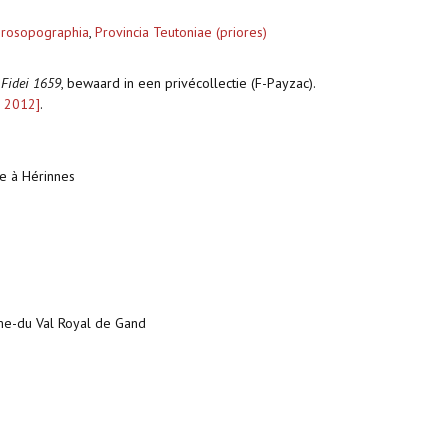
rosopographia
,
Provincia Teutoniae (priores)
Fidei 1659
, bewaard in een privécollectie (F-Payzac).
 2012]
.
le à Hérinnes
ame-du Val Royal de Gand