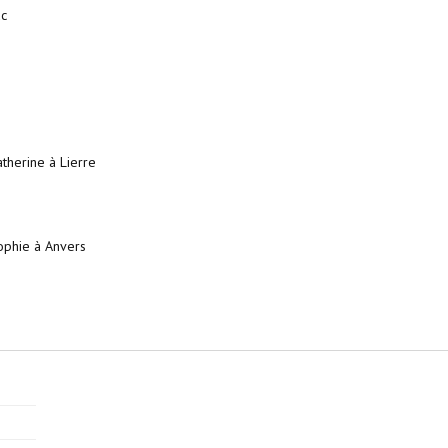
uc
therine à Lierre
ophie à Anvers