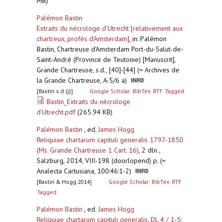
MB)
Palémon Bastin
Extraits du nécrologe d’Utrecht [relativement aux
chartreux, profès d’Amsterdam]
,
in: Palémon
Bastin, Chartreuse d’Amsterdam Port-du-Salut-de-
Saint-André (Province de Teutonie) [Manuscrit],
Grande Chartreuse, s.d., [40]-[44] (= Archives de
la Grande Chartreuse, A-5/6 a)
[Bastin s.d (j)]
Google Scholar
BibTex
RTF
Tagged
Bastin_Extraits du nécrologe
d’Utrecht.pdf
(265.94 KB)
Palémon Bastin
, ed.
James Hogg
Reliquiae chartarum capituli generalis 1797-1850
(Ms. Grande Chartreuse 1 Cart. 16)
,
2 dln.,
Salzburg, 2014, VIII-198 (doorlopend) p. (=
Analecta Cartusiana, 100:46:1-2)
[Bastin & Hogg 2014]
Google Scholar
BibTex
RTF
Tagged
Palémon Bastin
, ed.
James Hogg
Reliquiae chartarum capituli generalis. Dl. 4 / 1-5: