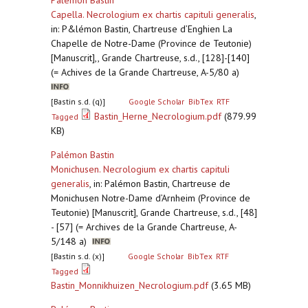
Palémon Bastin
Capella. Necrologium ex chartis capituli generalis
,
in: P&lémon Bastin, Chartreuse d’Enghien La
Chapelle de Notre-Dame (Province de Teutonie)
[Manuscrit],, Grande Chartreuse, s.d., [128]-[140]
(= Achives de la Grande Chartreuse, A-5/80 a)
[Bastin s.d. (q)]
Google Scholar
BibTex
RTF
Bastin_Herne_Necrologium.pdf
(879.99
Tagged
KB)
Palémon Bastin
Monichusen. Necrologium ex chartis capituli
generalis
,
in: Palémon Bastin, Chartreuse de
Monichusen Notre-Dame d’Arnheim (Province de
Teutonie) [Manuscrit], Grande Chartreuse, s.d., [48]
- [57] (= Archives de la Grande Chartreuse, A-
5/148 a)
[Bastin s.d. (x)]
Google Scholar
BibTex
RTF
Tagged
Bastin_Monnikhuizen_Necrologium.pdf
(3.65 MB)