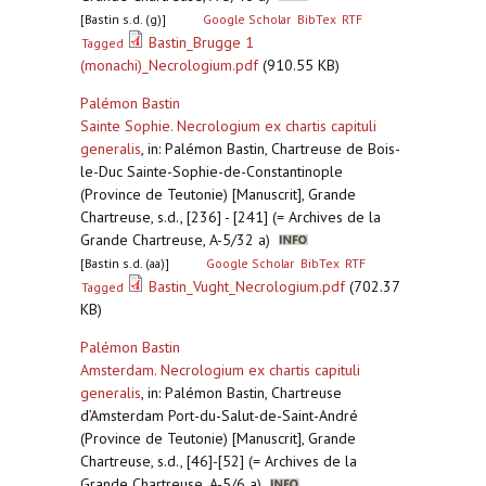
[Bastin s.d. (g)]
Google Scholar
BibTex
RTF
Bastin_Brugge 1
Tagged
(monachi)_Necrologium.pdf
(910.55 KB)
Palémon Bastin
Sainte Sophie. Necrologium ex chartis capituli
generalis
,
in: Palémon Bastin, Chartreuse de Bois-
le-Duc Sainte-Sophie-de-Constantinople
(Province de Teutonie) [Manuscrit], Grande
Chartreuse, s.d., [236] - [241] (= Archives de la
Grande Chartreuse, A-5/32 a)
[Bastin s.d. (aa)]
Google Scholar
BibTex
RTF
Bastin_Vught_Necrologium.pdf
(702.37
Tagged
KB)
Palémon Bastin
Amsterdam. Necrologium ex chartis capituli
generalis
,
in: Palémon Bastin, Chartreuse
d’Amsterdam Port-du-Salut-de-Saint-André
(Province de Teutonie) [Manuscrit], Grande
Chartreuse, s.d., [46]-[52] (= Archives de la
Grande Chartreuse, A-5/6 a)