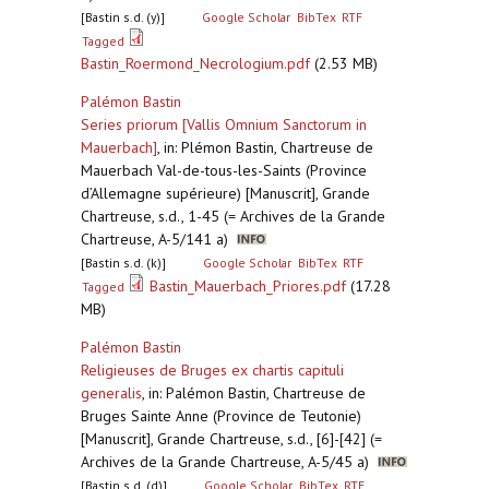
[Bastin s.d. (y)]
Google Scholar
BibTex
RTF
Tagged
Bastin_Roermond_Necrologium.pdf
(2.53 MB)
Palémon Bastin
Series priorum [Vallis Omnium Sanctorum in
Mauerbach]
,
in: Plémon Bastin, Chartreuse de
Mauerbach Val-de-tous-les-Saints (Province
d’Allemagne supérieure) [Manuscrit], Grande
Chartreuse, s.d., 1-45 (= Archives de la Grande
Chartreuse, A-5/141 a)
[Bastin s.d. (k)]
Google Scholar
BibTex
RTF
Bastin_Mauerbach_Priores.pdf
(17.28
Tagged
MB)
Palémon Bastin
Religieuses de Bruges ex chartis capituli
generalis
,
in: Palémon Bastin, Chartreuse de
Bruges Sainte Anne (Province de Teutonie)
[Manuscrit], Grande Chartreuse, s.d., [6]-[42] (=
Archives de la Grande Chartreuse, A-5/45 a)
[Bastin s.d. (d)]
Google Scholar
BibTex
RTF