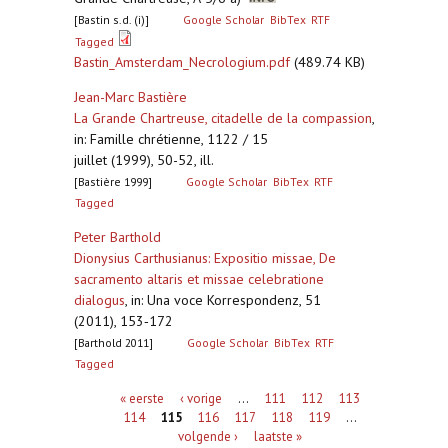
[Bastin s.d. (i)]
Google Scholar
BibTex
RTF
Tagged
Bastin_Amsterdam_Necrologium.pdf
(489.74 KB)
Jean-Marc Bastière
La Grande Chartreuse, citadelle de la compassion
,
in: Famille chrétienne, 1122 / 15
juillet (1999), 50-52, ill.
[Bastière 1999]
Google Scholar
BibTex
RTF
Tagged
Peter Barthold
Dionysius Carthusianus: Expositio missae, De
sacramento altaris et missae celebratione
dialogus
,
in: Una voce Korrespondenz, 51
(2011), 153‐172
[Barthold 2011]
Google Scholar
BibTex
RTF
Tagged
Pagina's
« eerste
‹ vorige
…
111
112
113
114
115
116
117
118
119
…
volgende ›
laatste »