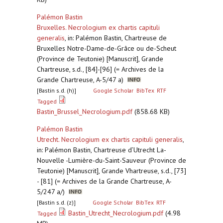
Palémon Bastin
Bruxelles. Necrologium ex chartis capituli
generalis
,
in: Palémon Bastin, Chartreuse de
Bruxelles Notre-Dame-de-Grâce ou de-Scheut
(Province de Teutonie) [Manuscrit], Grande
Chartreuse, s.d., [84]-[96] (= Archives de la
Grande Chartreuse, A-5/47 a)
[Bastin s.d. (h)]
Google Scholar
BibTex
RTF
Tagged
Bastin_Brussel_Necrologium.pdf
(858.68 KB)
Palémon Bastin
Utrecht. Necrologium ex chartis capituli generalis
,
in: Palémon Bastin, Chartreuse d’Utrecht La-
Nouvelle -Lumière-du-Saint-Sauveur (Province de
Teutonie) [Manuscrit], Grande Vhartreuse, s.d., [73]
- [81] (= Archives de la Grande Chartreuse, A-
5/247 a/)
[Bastin s.d. (z)]
Google Scholar
BibTex
RTF
Bastin_Utrecht_Necrologium.pdf
(4.98
Tagged