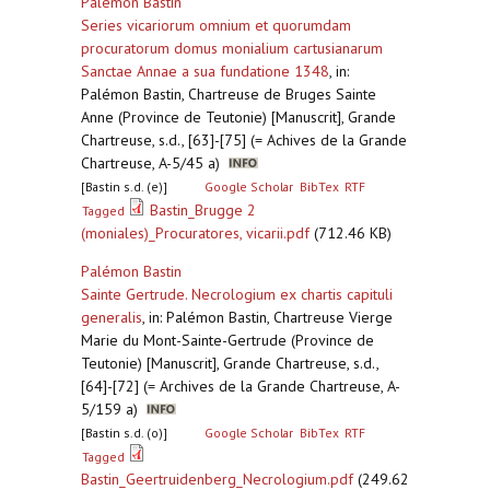
Palémon Bastin
Series vicariorum omnium et quorumdam
procuratorum domus monialium cartusianarum
Sanctae Annae a sua fundatione 1348
,
in:
Palémon Bastin, Chartreuse de Bruges Sainte
Anne (Province de Teutonie) [Manuscrit], Grande
Chartreuse, s.d., [63]-[75] (= Achives de la Grande
Chartreuse, A-5/45 a)
[Bastin s.d. (e)]
Google Scholar
BibTex
RTF
Bastin_Brugge 2
Tagged
(moniales)_Procuratores, vicarii.pdf
(712.46 KB)
Palémon Bastin
Sainte Gertrude. Necrologium ex chartis capituli
generalis
,
in: Palémon Bastin, Chartreuse Vierge
Marie du Mont-Sainte-Gertrude (Province de
Teutonie) [Manuscrit], Grande Chartreuse, s.d.,
[64]-[72] (= Archives de la Grande Chartreuse, A-
5/159 a)
[Bastin s.d. (o)]
Google Scholar
BibTex
RTF
Tagged
Bastin_Geertruidenberg_Necrologium.pdf
(249.62