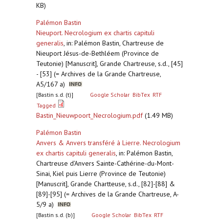
KB)
Palémon Bastin
Nieuport. Necrologium ex chartis capituli
generalis
,
in: Palémon Bastin, Chartreuse de
Nieuport Jésus-de-Bethléem (Province de
Teutonie) [Manuscrit], Grande Chartreuse, s.d., [45]
- [53] (= Archives de la Grande Chartreuse,
A5/167 a)
[Bastin s.d. (t)]
Google Scholar
BibTex
RTF
Tagged
Bastin_Nieuwpoort_Necrologium.pdf
(1.49 MB)
Palémon Bastin
Anvers & Anvers transféré à Lierre. Necrologium
ex chartis capituli generalis
,
in: Palémon Bastin,
Chartreuse d’Anvers Sainte-Cathérine-du-Mont-
Sinai, Kiel puis Lierre (Province de Teutonie)
[Manuscrit], Grande Chartteuse, s.d., [82]-[88] &
[89]-[95] (= Archives de la Grande Chartreuse, A-
5/9 a)
[Bastin s.d. (b)]
Google Scholar
BibTex
RTF