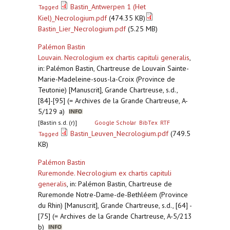
Bastin_Antwerpen 1 (Het
Tagged
Kiel)_Necrologium.pdf
(474.35 KB)
Bastin_Lier_Necrologium.pdf
(5.25 MB)
Palémon Bastin
Louvain. Necrologium ex chartis capituli generalis
,
in: Palémon Bastin, Chartreuse de Louvain Sainte-
Marie-Madeleine-sous-la-Croix (Province de
Teutonie) [Manuscrit], Grande Chartreuse, s.d.,
[84]-[95] (= Archives de la Grande Chartreuse, A-
5/129 a)
[Bastin s.d. (r)]
Google Scholar
BibTex
RTF
Bastin_Leuven_Necrologium.pdf
(749.5
Tagged
KB)
Palémon Bastin
Ruremonde. Necrologium ex chartis capituli
generalis
,
in: Palémon Bastin, Chartreuse de
Ruremonde Notre-Dame-de-Bethléem (Province
du Rhin) [Manuscrit], Grande Chartreuse, s.d., [64] -
[75] (= Archives de la Grande Chartreuse, A-5/213
b)