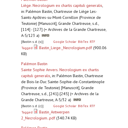
Liège. Necrologium ex chartis capituli generalis
,
in: Palémon Bastin, Chartreuse de Liège Les-
Saints-Apôtres-su-Mont-Cornillon (Province de
Teutonie) [Manuscrit], Grande Chartreuse, s.d.,
[114] - [127] (= Archives de la Grande Chartreuse,
A-5/123 a)
[Bastin s.d. (s)]
Google Scholar
BibTex
RTF
Bastin_Liege._Necrologium.pdf
(900.06
Tagged
KB)
Palémon Bastin
Sainte Sophie Anvers. Necrologium ex chartis
capituli generalis
,
in: Palémon Bastin, Chartreuse
de Bois-le-Duc Sainte-Sophie-de-Constantinople
(Province de Teutonie) [Manuscrit], Grande
Chartreuse, s.d., [241]-[245] (= Archives de la
Grande Chartreuse, A-5/32 a)
[Bastin s.d. (c)]
Google Scholar
BibTex
RTF
Bastin_Antwerpen
Tagged
2_Necrologium..pdf
(340.74 KB)