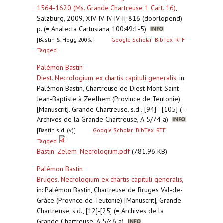
1564-1620 (Ms. Grande Chartreuse 1 Cart. 16)
,
Salzburg, 2009, XIV-IV-IV-IV-II-816 (doorlopend)
p. (= Analecta Cartusiana, 100:49:1-5)
[Bastin & Hogg 2009a]
Google Scholar
BibTex
RTF
Tagged
Palémon Bastin
Diest. Necrologium ex chartis capituli generalis
,
in:
Palémon Bastin, Chartreuse de Diest Mont-Saint-
Jean-Baptiste à Zeelhem (Province de Teutonie)
[Manuscrit], Grande Chartreuse, s.d., [94] - [105] (=
Archives de la Grande Chartreuse, A-5/74 a)
[Bastin s.d. (v)]
Google Scholar
BibTex
RTF
Tagged
Bastin_Zelem_Necrologium.pdf
(781.96 KB)
Palémon Bastin
Bruges. Necrologium ex chartis capituli generalis
,
in: Palémon Bastin, Chartreuse de Bruges Val-de-
Grâce (Provnce de Teutonie) [Manuscrit], Grande
Chartreuse, s.d., [12]-[25] (= Archives de la
Grande Chartreuse, A-5/46 a)