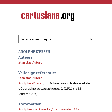
Overslaan en naar de inhoud gaan
CARTUSIANA
Geschiedenis
van de
kartuizerorde
in de
Nederlanden
ADOLPHE D'ESSEN
Auteurs:
Stanislas Autore
Volledige referentie:
Stanislas Autore
Adolphe d'Essen
,
in: Dictionnaire d'histoire et de
géographie ecclésiastiques, 1 (1912), 582
[Autore 1912a]
Trefwoorden:
Adolphus de Assindia / de Essendia O.Cart.