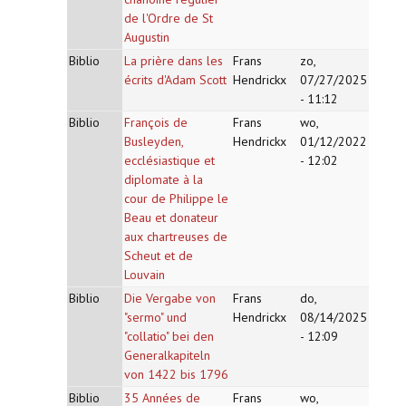
de l'Ordre de St
Augustin
Biblio
La prière dans les
Frans
zo,
écrits d'Adam Scott
Hendrickx
07/27/2025
- 11:12
Biblio
François de
Frans
wo,
Busleyden,
Hendrickx
01/12/2022
ecclésiastique et
- 12:02
diplomate à la
cour de Philippe le
Beau et donateur
aux chartreuses de
Scheut et de
Louvain
Biblio
Die Vergabe von
Frans
do,
"sermo" und
Hendrickx
08/14/2025
"collatio" bei den
- 12:09
Generalkapiteln
von 1422 bis 1796
Biblio
35 Années de
Frans
wo,