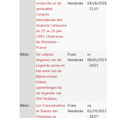
recherche et de
Hendrickx
04/18/2018
spiritualité.
- 22:15
Congrès
international des
Analecta Cartusiana
du 23 au 26 juin
2005, Chartreuse
de Molsheim —
France
Biblio
De Latijnse
Frans
vr,
uitgaven van de
Hendrickx
08/01/2025
Legenda aurea en
- 20:51
het werk van de
Bijbelvertaler.
Enkele
opmerkingen bij
de legende van
Sint Vedastus
Biblio
Les Consuetudines
Frans
za,
et Statuta des
Hendrickx
01/29/2022
Chartreux au
- 18:37