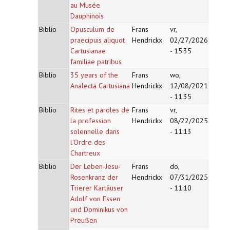
au Musée
Dauphinois
Biblio
Opusculum de
Frans
vr,
praecipuis aliquot
Hendrickx
02/27/2026
Cartusianae
- 15:35
familiae patribus
Biblio
35 years of the
Frans
wo,
Analecta Cartusiana
Hendrickx
12/08/2021
- 11:35
Biblio
Rites et paroles de
Frans
vr,
la profession
Hendrickx
08/22/2025
solennelle dans
- 11:13
l'Ordre des
Chartreux
Biblio
Der Leben-Jesu-
Frans
do,
Rosenkranz der
Hendrickx
07/31/2025
Trierer Kartäuser
- 11:10
Adolf von Essen
und Dominikus von
Preußen