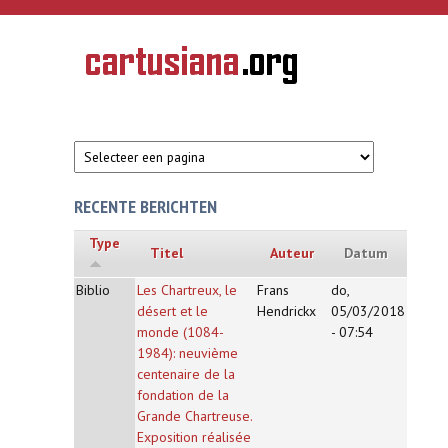
Overslaan en naar de inhoud gaan
CARTUSIANA
Geschiedenis
van de
kartuizerorde
in de
Nederlanden
RECENTE BERICHTEN
Type
Titel
Auteur
Datum
Biblio
Les Chartreux, le
Frans
do,
désert et le
Hendrickx
05/03/2018
monde (1084-
- 07:54
1984): neuvième
centenaire de la
fondation de la
Grande Chartreuse.
Exposition réalisée