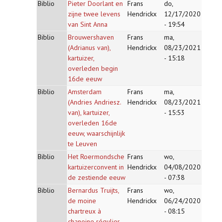
Biblio
Pieter Doorlant en
Frans
do,
zijne twee levens
Hendrickx
12/17/2020
van Sint Anna
- 19:54
Biblio
Brouwershaven
Frans
ma,
(Adrianus van),
Hendrickx
08/23/2021
kartuizer,
- 15:18
overleden begin
16de eeuw
Biblio
Amsterdam
Frans
ma,
(Andries Andriesz.
Hendrickx
08/23/2021
van), kartuizer,
- 15:53
overleden 16de
eeuw, waarschijnlijk
te Leuven
Biblio
Het Roermondsche
Frans
wo,
kartuizerconvent in
Hendrickx
04/08/2020
de zestiende eeuw
- 07:38
Biblio
Bernardus Truijts,
Frans
wo,
de moine
Hendrickx
06/24/2020
chartreux à
- 08:15
chanoine régulier