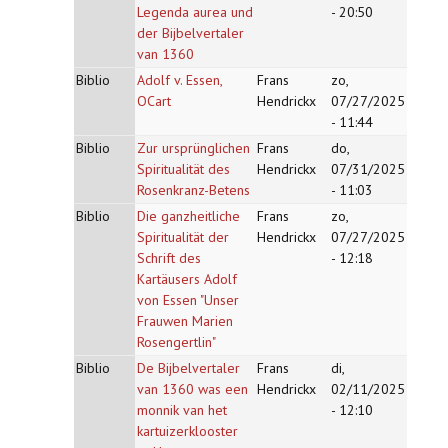
Legenda aurea und
- 20:50
der Bijbelvertaler
van 1360
Biblio
Adolf v. Essen,
Frans
zo,
OCart
Hendrickx
07/27/2025
- 11:44
Biblio
Zur ursprünglichen
Frans
do,
Spiritualität des
Hendrickx
07/31/2025
Rosenkranz-Betens
- 11:03
Biblio
Die ganzheitliche
Frans
zo,
Spiritualität der
Hendrickx
07/27/2025
Schrift des
- 12:18
Kartäusers Adolf
von Essen "Unser
Frauwen Marien
Rosengertlin"
Biblio
De Bijbelvertaler
Frans
di,
van 1360 was een
Hendrickx
02/11/2025
monnik van het
- 12:10
kartuizerklooster