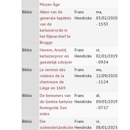
Moyen Âge
Biblio
Akten van de
Frans
ma,
generale kapittels
Hendrickx
03/02/2020
van de
- 15:53
kartuizerorde in
het Rijksarchief te
Brugge
Biblio
Havens, Arnold,
Frans
vr,
kartuizerprior en
Hendrickx
02/01/2019
geestelijk schrijver
- 09:34
Biblio
Le sermon des
Frans
wo,
visiteurs de la
Hendrickx
12/09/2020
chartreuse de
- 11:24
Liège en 1669
Biblio
De bewoners van
Frans
di,
de Gentse kartuize
Hendrickx
09/03/2019
Koningsdal. Een
- 07:17
index
Biblio
Die
Frans
vr,
südniederländische
Hendrickx
08/01/2025