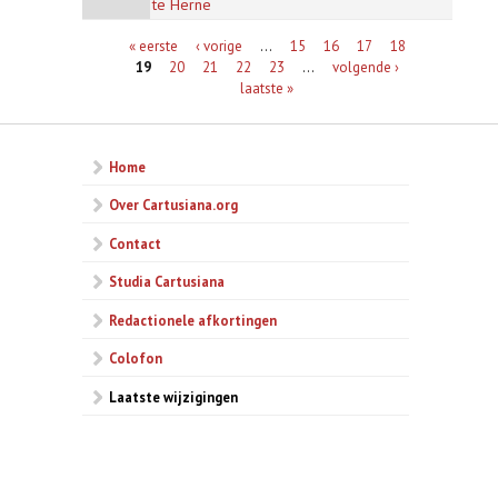
te Herne
Pagina's
« eerste
‹ vorige
…
15
16
17
18
19
20
21
22
23
…
volgende ›
laatste »
Home
Over Cartusiana.org
Contact
Studia Cartusiana
Redactionele afkortingen
Colofon
Laatste wijzigingen