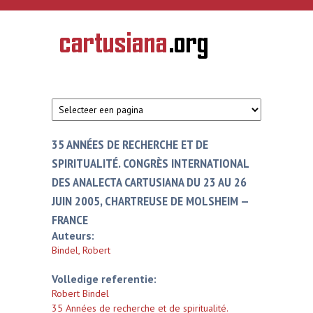
Overslaan en naar de inhoud gaan
CARTUSIANA
Geschiedenis
van de
kartuizerorde
in de
Nederlanden
35 ANNÉES DE RECHERCHE ET DE
SPIRITUALITÉ. CONGRÈS INTERNATIONAL
DES ANALECTA CARTUSIANA DU 23 AU 26
JUIN 2005, CHARTREUSE DE MOLSHEIM —
FRANCE
Auteurs:
Bindel, Robert
Volledige referentie:
Robert Bindel
35 Années de recherche et de spiritualité.