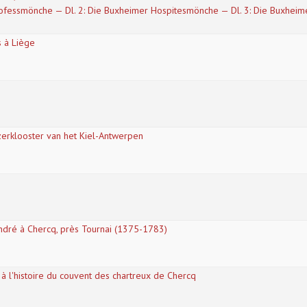
rofessmönche — Dl. 2: Die Buxheimer Hospitesmönche — Dl. 3: Die Buxheime
 à Liège
izerklooster van het Kiel-Antwerpen
ndré à Chercq, près Tournai (1375-1783)
à l'histoire du couvent des chartreux de Chercq