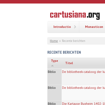
Overslaan en naar de inhoud gaan
CARTUSI
Geschiedenis
van de
kartuizerorde
in de
Nederlanden
Introductio
Monasticon
U bent hier
Home
»
Recente berichten
RECENTE BERICHTEN
Type
Titel
Biblio
De bibliotheek-cataloog der ka
Biblio
De bibliotheek-cataloog der ka
Biblio
Die Kartause Buxheim 1402-18