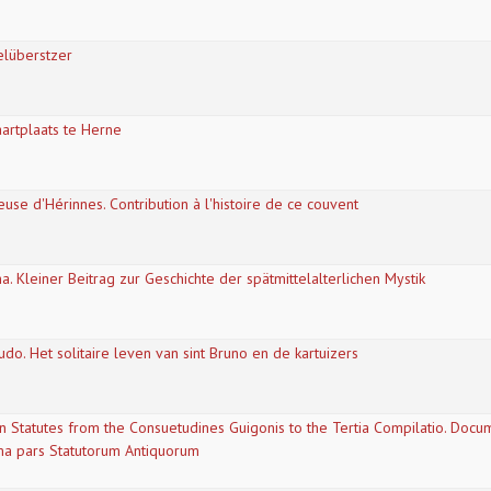
belüberstzer
rtplaats te Herne
euse d'Hérinnes. Contribution à l'histoire de ce couvent
 Kleiner Beitrag zur Geschichte der spätmittelalterlichen Mystik
udo. Het solitaire leven van sint Bruno en de kartuizers
n Statutes from the Consuetudines Guigonis to the Tertia Compilatio. Docume
ma pars Statutorum Antiquorum