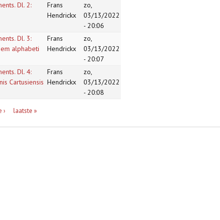
nts. Dl. 2:
Frans
zo,
Hendrickx
03/13/2022
- 20:06
nts. Dl. 3:
Frans
zo,
inem alphabeti
Hendrickx
03/13/2022
- 20:07
nts. Dl. 4:
Frans
zo,
is Cartusiensis
Hendrickx
03/13/2022
- 20:08
 ›
laatste »