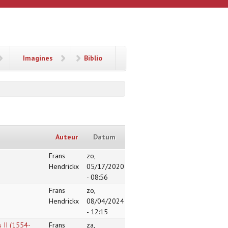
Imagines
Biblio
Auteur
Datum
Frans
zo,
Hendrickx
05/17/2020
- 08:56
Frans
zo,
Hendrickx
08/04/2024
- 12:15
 II (1554-
Frans
za,