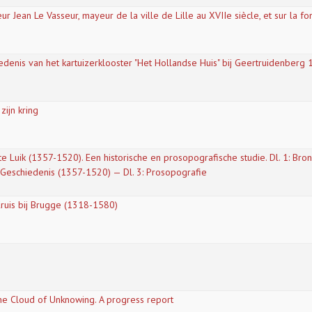
r Jean Le Vasseur, mayeur de la ville de Lille au XVIIe siècle, et sur la fo
iedenis van het kartuizerklooster "Het Hollandse Huis" bij Geertruidenber
zijn kring
te Luik (1357-1520). Een historische en prosopografische studie. Dl. 1: Bro
: Geschiedenis (1357-1520) — Dl. 3: Prosopografie
Kruis bij Brugge (1318-1580)
The Cloud of Unknowing. A progress report