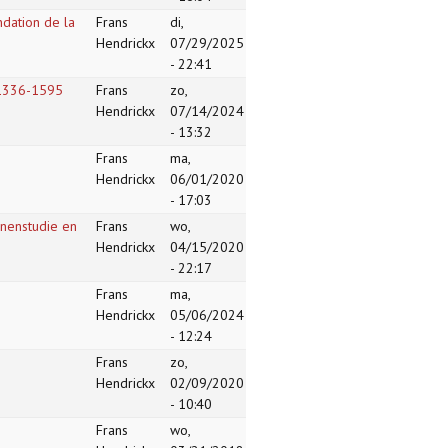
ndation de la
Frans
di,
Hendrickx
07/29/2025
- 22:41
g 1336-1595
Frans
zo,
Hendrickx
07/14/2024
- 13:32
Frans
ma,
Hendrickx
06/01/2020
- 17:03
nnenstudie en
Frans
wo,
Hendrickx
04/15/2020
- 22:17
Frans
ma,
Hendrickx
05/06/2024
- 12:24
Frans
zo,
Hendrickx
02/09/2020
- 10:40
Frans
wo,