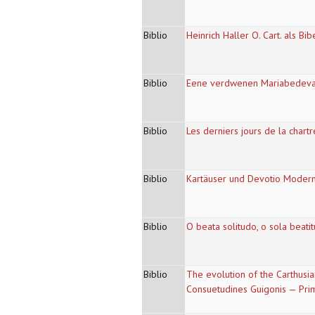
Biblio
Heinrich Haller O. Cart. als Bi
Biblio
Eene verdwenen Mariabedevaa
Biblio
Les derniers jours de la chartr
Biblio
Kartäuser und Devotio Moderna.
Biblio
O beata solitudo, o sola beatit
Biblio
The evolution of the Carthusia
Consuetudines Guigonis — Pri