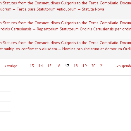
n Statutes from the Consuetudines Guigonis to the Tertia Compilatio. Docume
quorum — Tertia pars Statutorum Antiquorum — Statuta Nova
n Statutes from the Consuetudines Guigonis to the Tertia Compilatio. Docume
rdinis Cartusiensis — Repertorium Statutorum Ordinis Cartusiensis per ord
n Statutes from the Consuetudines Guigonis to the Tertia Compilatio. Docume
is et multiplex confirmatio eiusdem — Nomina prouinciarum et domorum Ordin
e
‹ vorige
…
13
14
15
16
17
18
19
20
21
…
volgende