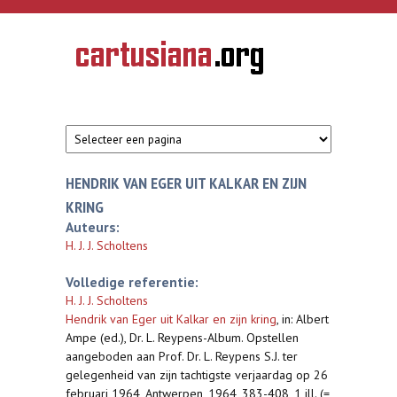
Overslaan en naar de inhoud gaan
CARTUSIANA
Geschiedenis
van de
kartuizerorde
in de
Nederlanden
HENDRIK VAN EGER UIT KALKAR EN ZIJN
KRING
Auteurs:
H. J. J. Scholtens
Volledige referentie:
H. J. J. Scholtens
Hendrik van Eger uit Kalkar en zijn kring
,
in: Albert
Ampe (ed.), Dr. L. Reypens-Album. Opstellen
aangeboden aan Prof. Dr. L. Reypens S.J. ter
gelegenheid van zijn tachtigste verjaardag op 26
februari 1964, Antwerpen, 1964, 383-408, 1 ill. (=