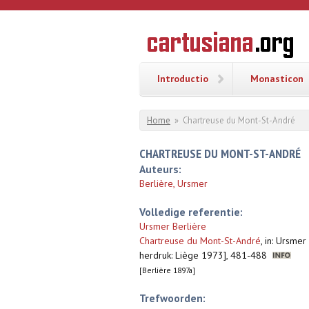
Overslaan en naar de inhoud gaan
CARTUSI
Geschiedenis
van de
kartuizerorde
in de
Nederlanden
Introductio
Monasticon
U bent hier
Home
»
Chartreuse du Mont-St-André
CHARTREUSE DU MONT-ST-ANDRÉ
Auteurs:
Berlière, Ursmer
Volledige referentie:
Ursmer Berlière
Chartreuse du Mont-St-André
,
in: Ursmer
herdruk: Liège 1973], 481-488
[Berlière 1897a]
Trefwoorden: