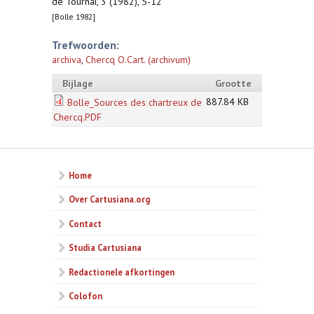
de Tournai, 3 (1982), 5-12
[Bolle 1982]
Trefwoorden:
archiva
,
Chercq O.Cart. (archivum)
Bijlage
Grootte
887.84 KB
Bolle_Sources des chartreux de
Chercq.PDF
Home
Over Cartusiana.org
Contact
Studia Cartusiana
Redactionele afkortingen
Colofon