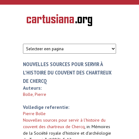
Overslaan en naar de inhoud gaan
CARTUSIANA
Geschiedenis
van de
kartuizerorde
in de
Nederlanden
NOUVELLES SOURCES POUR SERVIR À
L'HISTOIRE DU COUVENT DES CHARTREUX
DE CHERCQ
Auteurs:
Bolle, Pierre
Volledige referentie:
Pierre Bolle
Nouvelles sources pour servir à l'histoire du
couvent des chartreux de Chercq
,
in: Mémoires
de la Société royale d'histoire et d'archéologie