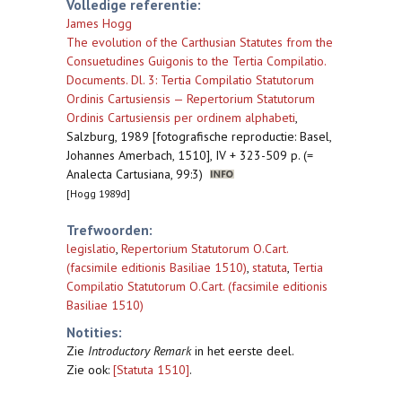
Volledige referentie:
James Hogg
The evolution of the Carthusian Statutes from the
Consuetudines Guigonis to the Tertia Compilatio.
Documents. Dl. 3: Tertia Compilatio Statutorum
Ordinis Cartusiensis — Repertorium Statutorum
Ordinis Cartusiensis per ordinem alphabeti
,
Salzburg, 1989 [fotografische reproductie: Basel,
Johannes Amerbach, 1510], IV + 323-509 p. (=
Analecta Cartusiana, 99:3)
[Hogg 1989d]
Trefwoorden:
legislatio
,
Repertorium Statutorum O.Cart.
(facsimile editionis Basiliae 1510)
,
statuta
,
Tertia
Compilatio Statutorum O.Cart. (facsimile editionis
Basiliae 1510)
Notities:
Zie
Introductory Remark
in het eerste deel.
Zie ook:
[Statuta 1510]
.