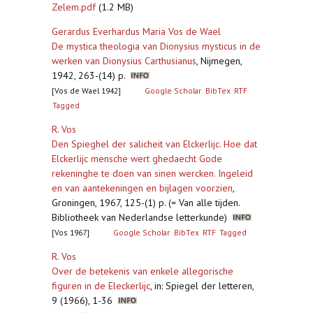
Zelem.pdf
(1.2 MB)
Gerardus Everhardus Maria Vos de Wael
De mystica theologia van Dionysius mysticus in de
werken van Dionysius Carthusianus
,
Nijmegen,
1942, 263-(14) p.
[Vos de Wael 1942]
Google Scholar
BibTex
RTF
Tagged
R. Vos
Den Spieghel der salicheit van Elckerlijc. Hoe dat
Elckerlijc mensche wert ghedaecht Gode
rekeninghe te doen van sinen wercken. Ingeleid
en van aantekeningen en bijlagen voorzien
,
Groningen, 1967, 125-(1) p. (= Van alle tijden.
Bibliotheek van Nederlandse letterkunde)
[Vos 1967]
Google Scholar
BibTex
RTF
Tagged
R. Vos
Over de betekenis van enkele allegorische
figuren in de Eleckerlijc
,
in: Spiegel der letteren,
9 (1966), 1-36