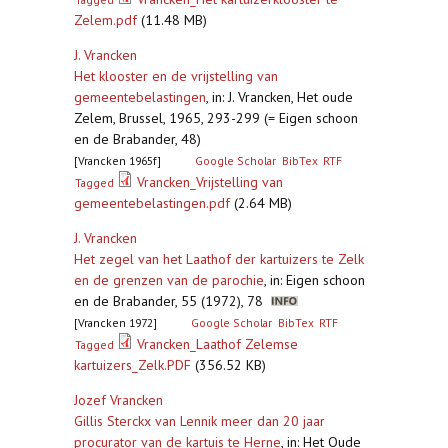
Zelem.pdf
(11.48 MB)
J. Vrancken
Het klooster en de vrijstelling van
gemeentebelastingen
,
in: J. Vrancken, Het oude
Zelem, Brussel, 1965, 293-299 (= Eigen schoon
en de Brabander, 48)
[Vrancken 1965f]
Google Scholar
BibTex
RTF
Vrancken_Vrijstelling van
Tagged
gemeentebelastingen.pdf
(2.64 MB)
J. Vrancken
Het zegel van het Laathof der kartuizers te Zelk
en de grenzen van de parochie
,
in: Eigen schoon
en de Brabander, 55 (1972), 78
[Vrancken 1972]
Google Scholar
BibTex
RTF
Vrancken_Laathof Zelemse
Tagged
kartuizers_Zelk.PDF
(356.52 KB)
Jozef Vrancken
Gillis Sterckx van Lennik meer dan 20 jaar
procurator van de kartuis te Herne
,
in: Het Oude