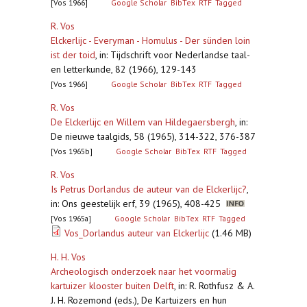
[Vos 1966]
Google Scholar
BibTex
RTF
Tagged
R. Vos
Elckerlijc - Everyman - Homulus - Der sünden loin
ist der toid
,
in: Tijdschrift voor Nederlandse taal-
en letterkunde, 82 (1966), 129-143
[Vos 1966]
Google Scholar
BibTex
RTF
Tagged
R. Vos
De Elckerlijc en Willem van Hildegaersbergh
,
in:
De nieuwe taalgids, 58 (1965), 314-322, 376-387
[Vos 1965b]
Google Scholar
BibTex
RTF
Tagged
R. Vos
Is Petrus Dorlandus de auteur van de Elckerlijc?
,
in: Ons geestelijk erf, 39 (1965), 408-425
[Vos 1965a]
Google Scholar
BibTex
RTF
Tagged
Vos_Dorlandus auteur van Elckerlijc
(1.46 MB)
H. H. Vos
Archeologisch onderzoek naar het voormalig
kartuizer klooster buiten Delft
,
in: R. Rothfusz & A.
J. H. Rozemond (eds.), De Kartuizers en hun