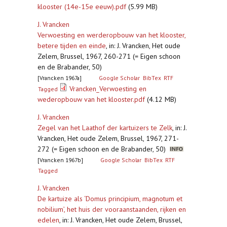
klooster (14e-15e eeuw).pdf
(5.99 MB)
J. Vrancken
Verwoesting en werderopbouw van het klooster,
betere tijden en einde
,
in: J. Vrancken, Het oude
Zelem, Brussel, 1967, 260-271 (= Eigen schoon
en de Brabander, 50)
[Vrancken 1967a]
Google Scholar
BibTex
RTF
Vrancken_Verwoesting en
Tagged
wederopbouw van het klooster.pdf
(4.12 MB)
J. Vrancken
Zegel van het Laathof der kartuizers te Zelk
,
in: J.
Vrancken, Het oude Zelem, Brussel, 1967, 271-
272 (= Eigen schoon en de Brabander, 50)
[Vrancken 1967b]
Google Scholar
BibTex
RTF
Tagged
J. Vrancken
De kartuize als ‘Domus principium, magnotum et
nobilium’, het huis der vooraanstaanden, rijken en
edelen
,
in: J. Vrancken, Het oude Zelem, Brussel,