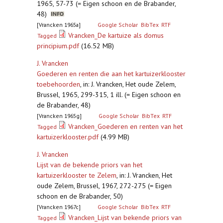
1965, 57-73 (= Eigen schoon en de Brabander,
48)
[Vrancken 1965a]
Google Scholar
BibTex
RTF
Vrancken_De kartuize als domus
Tagged
principium.pdf
(16.52 MB)
J. Vrancken
Goederen en renten die aan het kartuizerklooster
toebehoorden
,
in: J. Vrancken, Het oude Zelem,
Brussel, 1965, 299-315, 1 ill. (= Eigen schoon en
de Brabander, 48)
[Vrancken 1965g]
Google Scholar
BibTex
RTF
Vrancken_Goederen en renten van het
Tagged
kartuizerklooster.pdf
(4.99 MB)
J. Vrancken
Lijst van de bekende priors van het
kartuizerklooster te Zelem
,
in: J. Vrancken, Het
oude Zelem, Brussel, 1967, 272-275 (= Eigen
schoon en de Brabander, 50)
[Vrancken 1967c]
Google Scholar
BibTex
RTF
Vrancken_Lijst van bekende priors van
Tagged