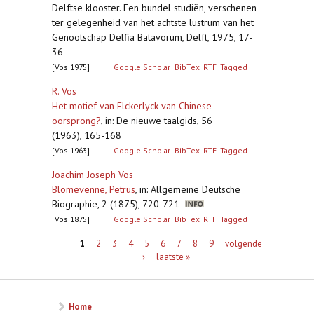
Delftse klooster. Een bundel studiën, verschenen
ter gelegenheid van het achtste lustrum van het
Genootschap Delfia Batavorum, Delft, 1975, 17-
36
[Vos 1975]
Google Scholar
BibTex
RTF
Tagged
R. Vos
Het motief van Elckerlyck van Chinese
oorsprong?
,
in: De nieuwe taalgids, 56
(1963), 165-168
[Vos 1963]
Google Scholar
BibTex
RTF
Tagged
Joachim Joseph Vos
Blomevenne, Petrus
,
in: Allgemeine Deutsche
Biographie, 2 (1875), 720-721
[Vos 1875]
Google Scholar
BibTex
RTF
Tagged
Pagina's
1
2
3
4
5
6
7
8
9
volgende
›
laatste »
Home