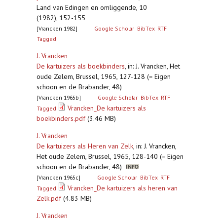
Land van Edingen en omliggende, 10
(1982), 152-155
[Vrancken 1982]
Google Scholar
BibTex
RTF
Tagged
J. Vrancken
De kartuizers als boekbinders
,
in: J. Vrancken, Het
oude Zelem, Brussel, 1965, 127-128 (= Eigen
schoon en de Brabander, 48)
[Vrancken 1965b]
Google Scholar
BibTex
RTF
Vrancken_De kartuizers als
Tagged
boekbinders.pdf
(3.46 MB)
J. Vrancken
De kartuizers als Heren van Zelk
,
in: J. Vrancken,
Het oude Zelem, Brussel, 1965, 128-140 (= Eigen
schoon en de Brabander, 48)
[Vrancken 1965c]
Google Scholar
BibTex
RTF
Vrancken_De kartuizers als heren van
Tagged
Zelk.pdf
(4.83 MB)
J. Vrancken