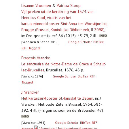
Lisanne Vroomen
&
Patricia Stoop
Vijf preken uit de kerstkring van 1574 van
Henricus Cool, vicaris van het
kartuizerinnenklooster Sint-Anna-ter-Woestijne bij
Brugge (Brussel, Koninklijke Bibliotheek, II 2098)
,
in: Ons geestelijk erf, 86 (2015), 43-79, 2 ill.
[Vroomen & Stoop 2015]
Google Scholar
BibTex
RTF
Tagged
François Vranckx
Le sanctuaire de Notre-Dame de Grâce à Scheut-
lez-Bruxelles
,
Bruxelles, 1876, 48 p.
[Vranckx 1876]
Google Scholar
BibTex
RTF
Tagged
J. Vrancken
Het kartuizerklooster St.-Jansdal te Zelem
,
in: J.
Vrancken, Het oude Zelem, Brussel, 1964, 383-
392, 4 ill. (= Eigen schoon en de Brabander, 47)
[Vrancken 1964]
Google Scholar
BibTex
RTF
Vrancken_Het kartuizerklooster te
Tagged