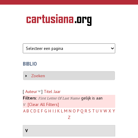
Overslaan en naar de inhoud gaan
CARTUSIANA
Geschiedenis
van de
kartuizerorde
in de
Nederlanden
BIBLIO
Zoeken
Weergeven
[
Auteur
]
Titel
Jaar
Filters:
gelijk is aan
First Letter Of Last Name
[Clear All Filters]
V
A
B
C
D
E
F
G
H
I
J
K
L
M
N
O
P
Q
R
S
T
U
V
W
X
Y
Z
V