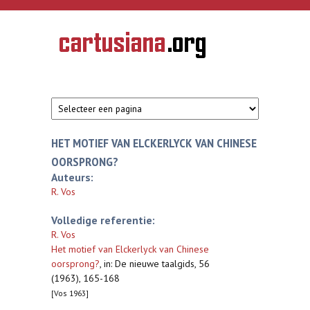
Overslaan en naar de inhoud gaan
CARTUSIANA
Geschiedenis
van de
kartuizerorde
in de
Nederlanden
HET MOTIEF VAN ELCKERLYCK VAN CHINESE
OORSPRONG?
Auteurs:
R. Vos
Volledige referentie:
R. Vos
Het motief van Elckerlyck van Chinese
oorsprong?
,
in: De nieuwe taalgids, 56
(1963), 165-168
[Vos 1963]