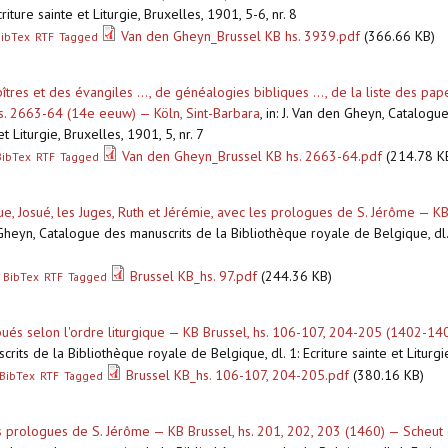
iture sainte et Liturgie, Bruxelles, 1901, 5-6, nr. 8
Van den Gheyn_Brussel KB hs. 3939.pdf
(366.66 KB)
ibTex
RTF
Tagged
îtres et des évangiles ..., de généalogies bibliques ..., de la liste des pap
hs. 2663-64 (14e eeuw) — Köln, Sint-Barbara
,
in: J. Van den Gheyn, Catalogu
t Liturgie, Bruxelles, 1901, 5, nr. 7
Van den Gheyn_Brussel KB hs. 2663-64.pdf
(214.78 K
BibTex
RTF
Tagged
ue, Josué, les Juges, Ruth et Jérémie, avec les prologues de S. Jérôme — KB
 Gheyn, Catalogue des manuscrits de la Bibliothèque royale de Belgique, dl. 1
Brussel KB_hs. 97.pdf
(244.36 KB)
BibTex
RTF
Tagged
ribués selon l'ordre liturgique — KB Brussel, hs. 106-107, 204-205 (1402-14
rits de la Bibliothèque royale de Belgique, dl. 1: Ecriture sainte et Liturg
Brussel KB_hs. 106-107, 204-205.pdf
(380.16 KB)
BibTex
RTF
Tagged
les prologues de S. Jérôme — KB Brussel, hs. 201, 202, 203 (1460) — Scheut 