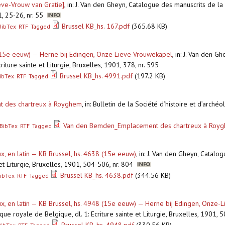
ieve-Vrouw van Gratie]
,
in: J. Van den Gheyn, Catalogue des manuscrits de la 
01, 25-26, nr. 55
Brussel KB_hs. 167.pdf
(365.68 KB)
BibTex
RTF
Tagged
n 15e eeuw) — Herne bij Edingen, Onze Lieve Vrouwekapel
,
in: J. Van den G
riture sainte et Liturgie, Bruxelles, 1901, 378, nr. 595
Brussel KB_hs. 4991.pdf
(197.2 KB)
ibTex
RTF
Tagged
nt des chartreux à Royghem
,
in: Bulletin de la Société d’histoire et d’arché
Van den Bemden_Emplacement des chartreux à Roy
BibTex
RTF
Tagged
ux, en latin — KB Brussel, hs. 4638 (15e eeuw)
,
in: J. Van den Gheyn, Catalo
 et Liturgie, Bruxelles, 1901, 504-506, nr. 804
Brussel KB_hs. 4638.pdf
(344.56 KB)
ibTex
RTF
Tagged
eux, en latin — KB Brussel, hs. 4948 (15e eeuw) — Herne bij Edingen, Onze
ue royale de Belgique, dl. 1: Ecriture sainte et Liturgie, Bruxelles, 1901,