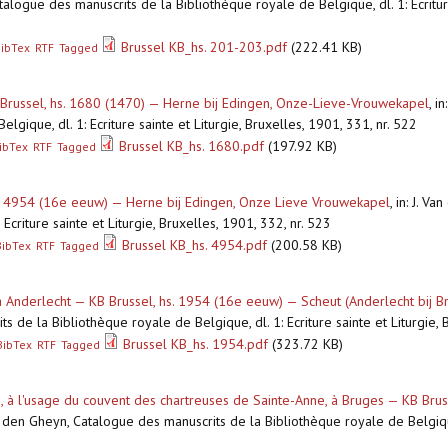
atalogue des manuscrits de la Bibliothèque royale de Belgique, dl. 1: Ecriture
Brussel KB_hs. 201-203.pdf
(222.41 KB)
ibTex
RTF
Tagged
 Brussel, hs. 1680 (1470) — Herne bij Edingen, Onze-Lieve-Vrouwekapel
,
in
lgique, dl. 1: Ecriture sainte et Liturgie, Bruxelles, 1901, 331, nr. 522
Brussel KB_hs. 1680.pdf
(197.92 KB)
ibTex
RTF
Tagged
s. 4954 (16e eeuw) — Herne bij Edingen, Onze Lieve Vrouwekapel
,
in: J. V
Ecriture sainte et Liturgie, Bruxelles, 1901, 332, nr. 523
Brussel KB_hs. 4954.pdf
(200.58 KB)
BibTex
RTF
Tagged
à Anderlecht — KB Brussel, hs. 1954 (16e eeuw) — Scheut (Anderlecht bij B
s de la Bibliothèque royale de Belgique, dl. 1: Ecriture sainte et Liturgie,
Brussel KB_hs. 1954.pdf
(323.72 KB)
BibTex
RTF
Tagged
e, à l'usage du couvent des chartreuses de Sainte-Anne, à Bruges — KB Bru
an den Gheyn, Catalogue des manuscrits de la Bibliothèque royale de Belgique,