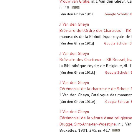
Vrouw van Gratie
,
in: J. Van den Gheyn, C
nr. 49
[Van den Gheyn 1901a]
Google Scholar
B
J. Van den Gheyn
Bréviaire de l'Ordre des Chartreux — KB
manuscrits de la Bibliothèque royale de Be
[Van den Gheyn 1901j]
Google Scholar
B
J. Van den Gheyn
Bréviaire des Chartreux — KB Brussel, h
la Bibliothèque royale de Belgique, dl. 1: 
[Van den Gheyn 1901k]
Google Scholar
J. Van den Gheyn
Cérémonial de la chartreuse de Scheut, 
J. Van den Gheyn, Catalogue des manuscrit
[Van den Gheyn 1901e]
Google Scholar
J. Van den Gheyn
Cérémonial de la vêture d'une religieus
Brugge, Sint-Anna-ter-Woestijne
,
in: J. V
Bruxelles, 1901, 245, nr. 417