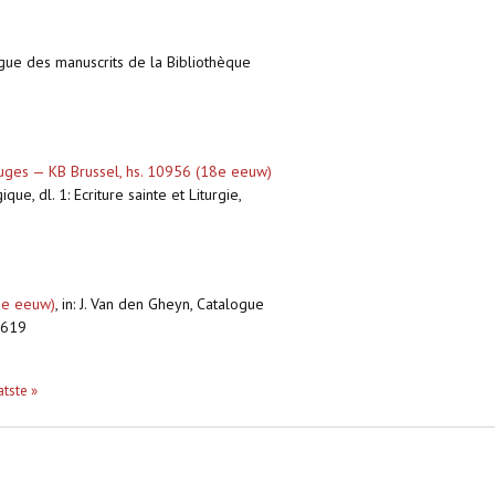
ogue des manuscrits de la Bibliothèque
Bruges — KB Brussel, hs. 10956 (18e eeuw)
e, dl. 1: Ecriture sainte et Liturgie,
18e eeuw)
,
in: J. Van den Gheyn, Catalogue
. 619
atste »