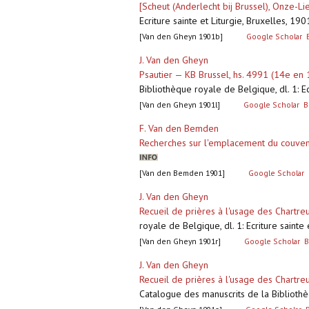
[Scheut (Anderlecht bij Brussel), Onze-L
Ecriture sainte et Liturgie, Bruxelles, 19
[Van den Gheyn 1901b]
Google Scholar
J. Van den Gheyn
Psautier — KB Brussel, hs. 4991 (14e e
Bibliothèque royale de Belgique, dl. 1: Ec
[Van den Gheyn 1901l]
Google Scholar
B
F. Van den Bemden
Recherches sur l'emplacement du couve
[Van den Bemden 1901]
Google Scholar
J. Van den Gheyn
Recueil de prières à l'usage des Chartre
royale de Belgique, dl. 1: Ecriture sainte
[Van den Gheyn 1901r]
Google Scholar
B
J. Van den Gheyn
Recueil de prières à l'usage des Chartr
Catalogue des manuscrits de la Bibliothèq