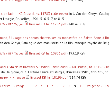
Brussel KB_hs. 4948.pdf
(330.56 KB)
BibTex
RTF
Tagged
ux, en latin — KB Brussel, hs. 11783 (16e eeuw)
,
in: J. Van den Gheyn, Catal
et Liturgie, Bruxelles, 1901, 516-517, nr. 815
Brussel KB_hs. 11783.pdf
(340.42 KB)
ibTex
RTF
Tagged
flamand, à l'usage des soeurs chartreuses du monastère de Sainte-Anne, à 
. Van den Gheyn, Catalogue des manuscrits de la Bibliothèque royale de Belgiqu
Brussel KB_hs. 10956.pdf
(193.19 KB)
ibTex
RTF
Tagged
 anni iuxta ritum Breviarii S. Ordinis Cartusiensis — KB Brussel, hs. 18196 (
e Belgique, dl. 1: Ecriture sainte et Liturgie, Bruxelles, 1901, 388-389, nr
Brussel KB_hs. 18196.pdf
(314.74 KB)
BibTex
RTF
Tagged
« eerste
‹ vorige
…
2
3
4
5
6
7
8
9
10
volgende ›
la