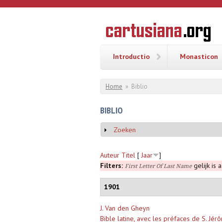
Overslaan en naar de inhoud gaan
CARTUSI
Geschiedenis
van de
kartuizerorde
in de
Nederlanden
Introductio
Monasticon
U bent hier
Home
»
Biblio
BIBLIO
Zoeken
Weergeven
Auteur
Titel
[
Jaar
]
Filters:
gelijk is 
First Letter Of Last Name
1901
J. Van den Gheyn
Bible latine, avec les préfaces de S. Jé