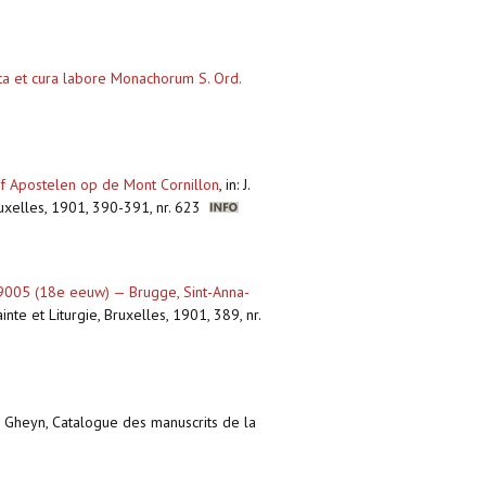
sta et cura labore Monachorum S. Ord.
lf Apostelen op de Mont Cornillon
,
in: J.
Bruxelles, 1901, 390-391, nr. 623
. 19005 (18e eeuw) — Brugge, Sint-Anna-
nte et Liturgie, Bruxelles, 1901, 389, nr.
en Gheyn, Catalogue des manuscrits de la