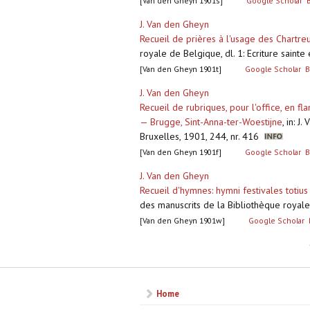
[Van den Gheyn 1901s]
Google Scholar
J. Van den Gheyn
Recueil de prières à l'usage des Chartre
royale de Belgique, dl. 1: Ecriture sainte 
[Van den Gheyn 1901t]
Google Scholar
B
J. Van den Gheyn
Recueil de rubriques, pour l'office, en 
— Brugge, Sint-Anna-ter-Woestijne
,
in: J
Bruxelles, 1901, 244, nr. 416
[Van den Gheyn 1901f]
Google Scholar
B
J. Van den Gheyn
Recueil d'hymnes: hymni festivales totius
des manuscrits de la Bibliothèque royale d
[Van den Gheyn 1901w]
Google Scholar
Pagina's
Home