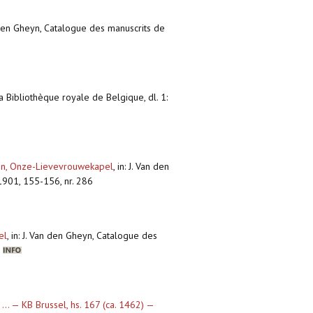
n den Gheyn, Catalogue des manuscrits de
a Bibliothèque royale de Belgique, dl. 1:
ngen, Onze-Lievevrouwekapel
,
in: J. Van den
 1901, 155-156, nr. 286
el
,
in: J. Van den Gheyn, Catalogue des
4
... — KB Brussel, hs. 167 (ca. 1462) —