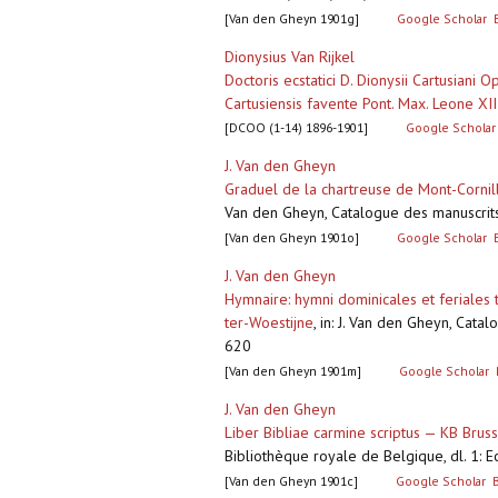
[Van den Gheyn 1901g]
Google Scholar
Dionysius Van Rijkel
Doctoris ecstatici D. Dionysii Cartusian
Cartusiensis favente Pont. Max. Leone XIII
[DCOO (1-14) 1896-1901]
Google Scholar
J. Van den Gheyn
Graduel de la chartreuse de Mont-Cornill
Van den Gheyn, Catalogue des manuscrits d
[Van den Gheyn 1901o]
Google Scholar
J. Van den Gheyn
Hymnaire: hymni dominicales et feriales t
ter-Woestijne
,
in: J. Van den Gheyn, Catal
620
[Van den Gheyn 1901m]
Google Scholar
J. Van den Gheyn
Liber Bibliae carmine scriptus — KB Brus
Bibliothèque royale de Belgique, dl. 1: Ecr
[Van den Gheyn 1901c]
Google Scholar