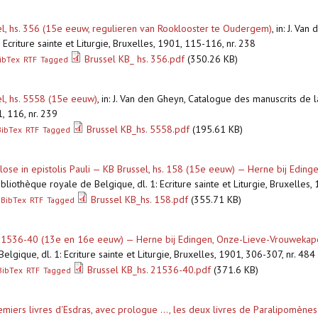
l, hs. 356 (15e eeuw, regulieren van Rooklooster te Oudergem)
,
in: J. Va
 Ecriture sainte et Liturgie, Bruxelles, 1901, 115-116, nr. 238
Brussel KB_ hs. 356.pdf
(350.26 KB)
ibTex
RTF
Tagged
l, hs. 5558 (15e eeuw)
,
in: J. Van den Gheyn, Catalogue des manuscrits de l
1, 116, nr. 239
Brussel KB_hs. 5558.pdf
(195.61 KB)
BibTex
RTF
Tagged
glose in epistolis Pauli — KB Brussel, hs. 158 (15e eeuw) — Herne bij Edi
liothèque royale de Belgique, dl. 1: Ecriture sainte et Liturgie, Bruxelles,
Brussel KB_hs. 158.pdf
(355.71 KB)
BibTex
RTF
Tagged
 21536-40 (13e en 16e eeuw) — Herne bij Edingen, Onze-Lieve-Vrouwekap
elgique, dl. 1: Ecriture sainte et Liturgie, Bruxelles, 1901, 306-307, nr. 48
Brussel KB_hs. 21536-40.pdf
(371.6 KB)
BibTex
RTF
Tagged
emiers livres d'Esdras, avec prologue ..., les deux livres de Paralipomènes 