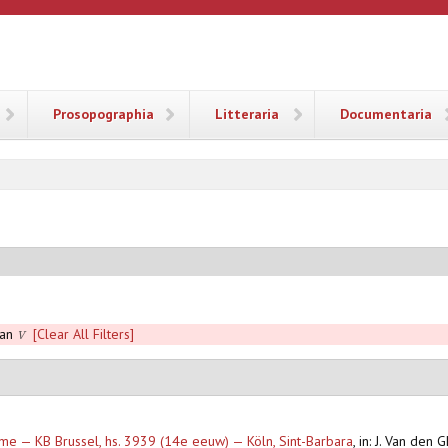
ANA
Prosopographia
Litteraria
Documentaria
aan
[Clear All Filters]
V
rôme — KB Brussel, hs. 3939 (14e eeuw) — Köln, Sint-Barbara
,
in: J. Van den