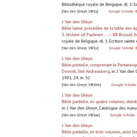
Bibliothèque royale de Belgique, dl. 1: Ecr
[Van den Gheyn 1901y]
Google Scholar
B
J. Van den Gheyn
Bible latine, précédée de la table des ép
S. Jérôme ad Paulinum ... — KB Brussel, 
royale de Belgique, dl. 1: Ecriture sainte e
[Van den Gheyn 1901x]
Google Scholar
J. Van den Gheyn
Bible partielle, comprenant le Pentateuq
Doornik, Sint-Andreasberg
,
in: J. Van den
1901, 24, nr. 52
[Van den Gheyn 1901bb]
Google Scholar
J. Van den Gheyn
Bible partielle, en quatre volumes, dist
in: J. Van den Gheyn, Catalogue des manusc
[Van den Gheyn 1901aa]
Google Scholar
J. Van den Gheyn
Bible partielle, en trois volumes, avec 