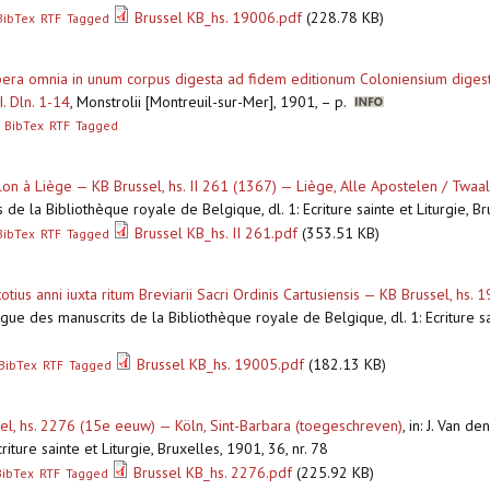
Brussel KB_hs. 19006.pdf
(228.78 KB)
BibTex
RTF
Tagged
i Opera omnia in unum corpus digesta ad fidem editionum Coloniensium dige
. Dln. 1-14
,
Monstrolii [Montreuil-sur-Mer], 1901, – p.
BibTex
RTF
Tagged
on à Liège — KB Brussel, hs. II 261 (1367) — Liège, Alle Apostelen / Twaa
e la Bibliothèque royale de Belgique, dl. 1: Ecriture sainte et Liturgie, 
Brussel KB_hs. II 261.pdf
(353.51 KB)
BibTex
RTF
Tagged
otius anni iuxta ritum Breviarii Sacri Ordinis Cartusiensis — KB Brussel, hs
ogue des manuscrits de la Bibliothèque royale de Belgique, dl. 1: Ecriture sai
Brussel KB_hs. 19005.pdf
(182.13 KB)
BibTex
RTF
Tagged
sel, hs. 2276 (15e eeuw) — Köln, Sint-Barbara (toegeschreven)
,
in: J. Van d
iture sainte et Liturgie, Bruxelles, 1901, 36, nr. 78
Brussel KB_hs. 2276.pdf
(225.92 KB)
BibTex
RTF
Tagged