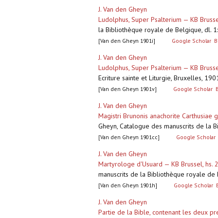
J. Van den Gheyn
Ludolphus, Super Psalterium — KB Brusse
la Bibliothèque royale de Belgique, dl. 1:
[Van den Gheyn 1901i]
Google Scholar
B
J. Van den Gheyn
Ludolphus, Super Psalterium — KB Brusse
Ecriture sainte et Liturgie, Bruxelles, 190
[Van den Gheyn 1901v]
Google Scholar
J. Van den Gheyn
Magistri Brunonis anachorite Carthusiae 
Gheyn, Catalogue des manuscrits de la Bib
[Van den Gheyn 1901cc]
Google Scholar
J. Van den Gheyn
Martyrologe d'Usuard — KB Brussel, hs.
manuscrits de la Bibliothèque royale de B
[Van den Gheyn 1901h]
Google Scholar
J. Van den Gheyn
Partie de la Bible, contenant les deux pr