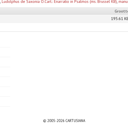
,
Ludolphus de Saxonia O.Cart.: Enarratio in Psalmos (ms. Brussel KB)
,
manus
Groott
195.61 K
© 2005-2026 CARTUSIANA