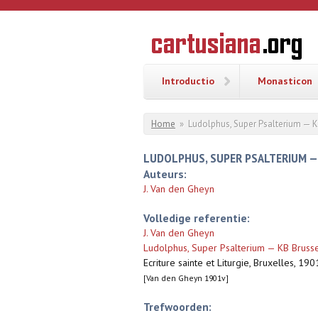
Overslaan en naar de inhoud gaan
CARTUSI
Geschiedenis
van de
kartuizerorde
in de
Nederlanden
Introductio
Monasticon
U bent hier
Home
»
Ludolphus, Super Psalterium — K
LUDOLPHUS, SUPER PSALTERIUM — 
Auteurs:
J. Van den Gheyn
Volledige referentie:
J. Van den Gheyn
Ludolphus, Super Psalterium — KB Brusse
Ecriture sainte et Liturgie, Bruxelles, 190
[Van den Gheyn 1901v]
Trefwoorden: