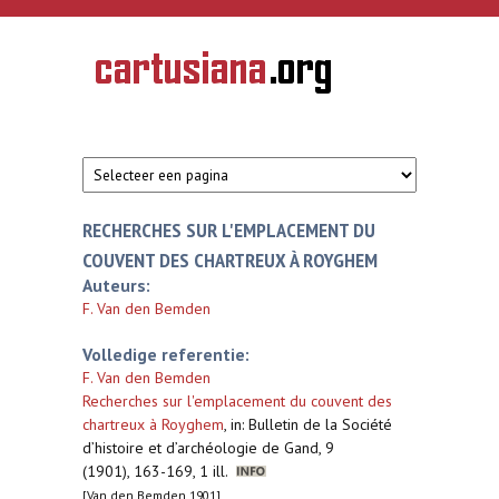
Overslaan en naar de inhoud gaan
CARTUSIANA
Geschiedenis
van de
kartuizerorde
in de
Nederlanden
RECHERCHES SUR L'EMPLACEMENT DU
COUVENT DES CHARTREUX À ROYGHEM
Auteurs:
F. Van den Bemden
Volledige referentie:
F. Van den Bemden
Recherches sur l'emplacement du couvent des
chartreux à Royghem
,
in: Bulletin de la Société
d’histoire et d’archéologie de Gand, 9
(1901), 163-169, 1 ill.
[Van den Bemden 1901]