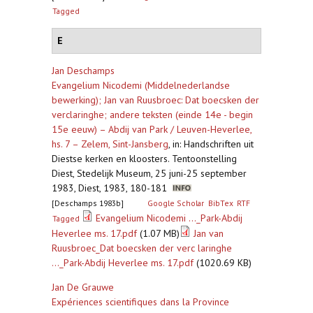
Tagged
E
Jan Deschamps
Evangelium Nicodemi (Middelnederlandse
bewerking); Jan van Ruusbroec: Dat boecsken der
verclaringhe; andere teksten (einde 14e - begin
15e eeuw) – Abdij van Park / Leuven-Heverlee,
hs. 7 – Zelem, Sint-Jansberg
,
in: Handschriften uit
Diestse kerken en kloosters. Tentoonstelling
Diest, Stedelijk Museum, 25 juni-25 september
1983, Diest, 1983, 180-181
[Deschamps 1983b]
Google Scholar
BibTex
RTF
Evangelium Nicodemi ..._Park-Abdij
Tagged
Heverlee ms. 17.pdf
(1.07 MB)
Jan van
Ruusbroec_Dat boecsken der verc laringhe
..._Park-Abdij Heverlee ms. 17.pdf
(1020.69 KB)
Jan De Grauwe
Expériences scientifiques dans la Province