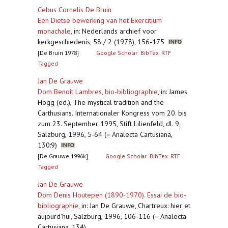
Cebus Cornelis De Bruin
Een Dietse bewerking van het Exercitium
monachale
,
in: Nederlands archief voor
kerkgeschiedenis, 58 / 2 (1978), 156-175
[De Bruin 1978]
Google Scholar
BibTex
RTF
Tagged
Jan De Grauwe
Dom Benoît Lambres, bio-bibliographie
,
in: James
Hogg (ed.), The mystical tradition and the
Carthusians. Internationaler Kongress vom 20. bis
zum 23. September 1995, Stift Lilienfeld, dl. 9,
Salzburg, 1996, 5-64 (= Analecta Cartusiana,
130:9)
[De Grauwe 1996k]
Google Scholar
BibTex
RTF
Tagged
Jan De Grauwe
Dom Denis Houtepen (1890-1970). Essai de bio-
bibliographie
,
in: Jan De Grauwe, Chartreux: hier et
aujourd'hui, Salzburg, 1996, 106-116 (= Analecta
Cartusiana, 134)