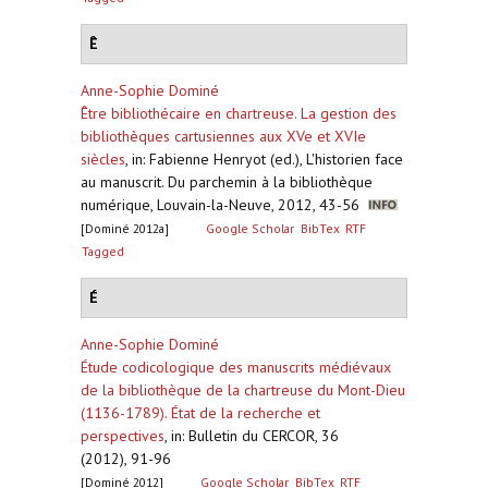
Ê
Anne-Sophie Dominé
Être bibliothécaire en chartreuse. La gestion des
bibliothèques cartusiennes aux XVe et XVIe
siècles
,
in: Fabienne Henryot (ed.), L'historien face
au manuscrit. Du parchemin à la bibliothèque
numérique, Louvain-la-Neuve, 2012, 43-56
[Dominé 2012a]
Google Scholar
BibTex
RTF
Tagged
É
Anne-Sophie Dominé
Étude codicologique des manuscrits médiévaux
de la bibliothèque de la chartreuse du Mont-Dieu
(1136-1789). État de la recherche et
perspectives
,
in: Bulletin du CERCOR, 36
(2012), 91-96
[Dominé 2012]
Google Scholar
BibTex
RTF