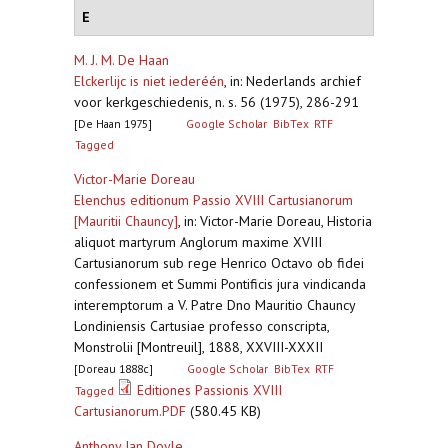
E
M. J. M. De Haan
Elckerlijc is niet iederéén
,
in: Nederlands archief
voor kerkgeschiedenis, n. s. 56 (1975), 286-291
[De Haan 1975]
Google Scholar
BibTex
RTF
Tagged
Victor-Marie Doreau
Elenchus editionum Passio XVIII Cartusianorum
[Mauritii Chauncy]
,
in: Victor-Marie Doreau, Historia
aliquot martyrum Anglorum maxime XVIII
Cartusianorum sub rege Henrico Octavo ob fidei
confessionem et Summi Pontificis jura vindicanda
interemptorum a V. Patre Dno Mauritio Chauncy
Londiniensis Cartusiae professo conscripta,
Monstrolii [Montreuil], 1888, XXVIII-XXXII
[Doreau 1888c]
Google Scholar
BibTex
RTF
Editiones Passionis XVIII
Tagged
Cartusianorum.PDF
(580.45 KB)
Anthony Ian Doyle