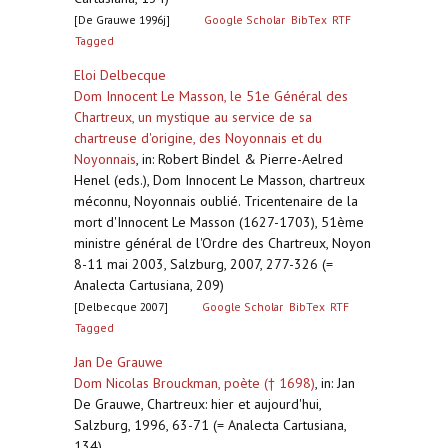
[De Grauwe 1996j]
Google Scholar
BibTex
RTF
Tagged
Eloi Delbecque
Dom Innocent Le Masson, le 51e Général des
Chartreux, un mystique au service de sa
chartreuse d'origine, des Noyonnais et du
Noyonnais
,
in: Robert Bindel & Pierre-Aelred
Henel (eds.), Dom Innocent Le Masson, chartreux
méconnu, Noyonnais oublié. Tricentenaire de la
mort d'Innocent Le Masson (1627-1703), 51ème
ministre général de l'Ordre des Chartreux, Noyon
8-11 mai 2003, Salzburg, 2007, 277-326 (=
Analecta Cartusiana, 209)
[Delbecque 2007]
Google Scholar
BibTex
RTF
Tagged
Jan De Grauwe
Dom Nicolas Brouckman, poète († 1698)
,
in: Jan
De Grauwe, Chartreux: hier et aujourd'hui,
Salzburg, 1996, 63-71 (= Analecta Cartusiana,
134)