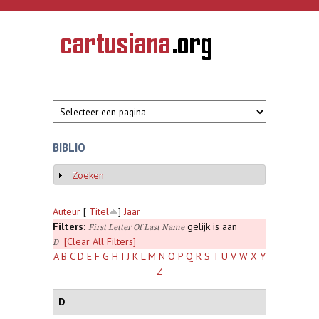
Overslaan en naar de inhoud gaan
CARTUSIANA
Geschiedenis
van de
kartuizerorde
in de
Nederlanden
BIBLIO
Zoeken
Weergeven
Auteur
[
Titel
]
Jaar
Filters:
gelijk is aan
First Letter Of Last Name
[Clear All Filters]
D
A
B
C
D
E
F
G
H
I
J
K
L
M
N
O
P
Q
R
S
T
U
V
W
X
Y
Z
D