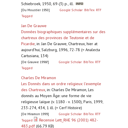
Schiebroek, 1950, 69-(3) p., ill.
[Du Moustier 1950]
Google Scholar
BibTex
RTF
Tagged
Jan De Grauwe
Données biographiques supplémentaires sur des
chartreux des provinces de Teutonie et de
Picardie
,
in: Jan De Grauwe, Chartreux, hier at
aujourd’hui, Salzburg, 1996, 72-78 (= Analecta
Cartusiana, 134)
[De Grauwe 1996f]
Google Scholar
BibTex
RTF
Tagged
Charles De Miramon
Les Donnés dans un ordre religieux: l'exemple
des Chartreux
,
in: Charles De Miramon, Les
donnés au Moyen Âge: une forme de vie
religieuse laïque (v. 1180 - v. 1500), Paris, 1999,
233-274, 434, 1 ill. (= Cerf Histoire)
[De Miramon 1999]
Google Scholar
BibTex
RTF
Recensie Lett_RHE 96 (2001) 482-
Tagged
483.pdf
(66.79 KB)