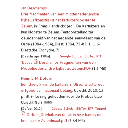
Jan Deschamps
Drie fragmenten van een Middelnederlandse
bijbel, afkomstig uit het kartuizerklooster te
Zelem
,
in: Frans Hendrickx (ed.), De Kartuizers en
hun klooster te Zelem. Tentoonstelling ter
gelegenheid van het negende eeuwfeest van de
Orde (1084-1984), Diest, 1984, 73-83, 1 ill. (=
Diestsche Cronycke, 7)
[Deschamps 1984a]
Google Scholar
BibTex
RTF
Deschamps, Fragmenten van een
Tagged
Middelnederlandse bijbel uit Zelem.PDF
(1.3 MB)
Henri L. M. Defoer
Een drieluik van de kartuizers, Utrechts cultureel
erfgoed van nationaal belang
,
Utrecht, 2010, 13
p., ill. (= Lezing gehouden voor de Probus Club
Utrecht ’85 )
[Defoer 2010]
Google Scholar
BibTex
RTF
Tagged
Defoer_Drieluik van de Utrechtse kartuis met
het Laatste Avondmaal.pdf
(3.84 MB)