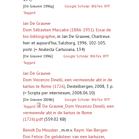
[De Grauwe 1996g]
Google Scholar
BibTex
RTF
Tagged
Jan De Grauwe
Dom Sébastien Maccabe (1886-1951). Essai de
bio-bibliographie
,
in: Jan De Grauwe, Chartreux:
hier et aujourd'hui, Salzburg, 1996, 102-105,
portr. (= Analecta Cartusiana, 134)
[De Grauwe 1996i]
Google Scholar
BibTex
RTF
Tagged
Jan De Grauwe
Dom Vincenzo Dinelli, een vermeende abt in de
kartuis te Rome (1726)
,
Destelbergen, 2008, 3 p.
(= Scripta per internexum, 2008.06.10)
[De Grauwe 2008b]
Google Scholar
BibTex
RTF
De Grauwe_Dom Vincenzo Dinelli, een
Tagged
vermeende abt in de kartuis te Rome
(1726).pdf
(559.02 KB)
Benoît Du Moustier
, m.m.v.
Raym. Van Bergen
Don Felice. De geluksleer van een kartuizer
,