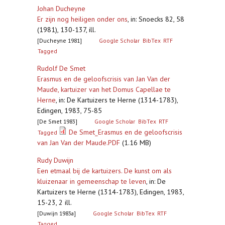
Johan Ducheyne
Er zijn nog heiligen onder ons
,
in: Snoecks 82, 58
(1981), 130-137, ill.
[Ducheyne 1981]
Google Scholar
BibTex
RTF
Tagged
Rudolf De Smet
Erasmus en de geloofscrisis van Jan Van der
Maude, kartuizer van het Domus Capellae te
Herne
,
in: De Kartuizers te Herne (1314-1783),
Edingen, 1983, 75-85
[De Smet 1983]
Google Scholar
BibTex
RTF
De Smet_Erasmus en de geloofscrisis
Tagged
van Jan Van der Maude.PDF
(1.16 MB)
Rudy Duwijn
Een etmaal bij de kartuizers. De kunst om als
kluizenaar in gemeenschap te leven
,
in: De
Kartuizers te Herne (1314-1783), Edingen, 1983,
15-23, 2 ill.
[Duwijn 1983a]
Google Scholar
BibTex
RTF
Tagged