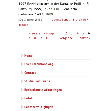
1997, Bezirksklinikum in der Kartause Prüll, dl. 3,
Salzburg, 1999, 63-99, 1 ill. (= Analecta
Cartusiana, 140:3)
[De Grauwe 1999b]
Google Scholar
BibTex
RTF
Tagged
Pagina's
« eerste
‹ vorige
…
2
3
4
5
6
7
8
9
10
…
volgende ›
laatste »
Home
Over Cartusiana.org
Contact
Studia Cartusiana
Redactionele afkortingen
Colofon
Laatste wijzigingen