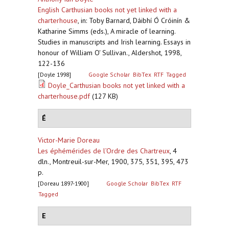
English Carthusian books not yet linked with a
charterhouse
,
in: Toby Barnard, Dáibhí Ó Cróinín &
Katharine Simms (eds.), A miracle of learning.
Studies in manuscripts and Irish learning. Essays in
honour of William O' Sullivan., Aldershot, 1998,
122-136
[Doyle 1998]
Google Scholar
BibTex
RTF
Tagged
Doyle_Carthusian books not yet linked with a
charterhouse.pdf
(127 KB)
É
Victor-Marie Doreau
Les éphémérides de l’Ordre des Chartreux
,
4
dln., Montreuil-sur-Mer, 1900, 375, 351, 395, 473
p.
[Doreau 1897-1900]
Google Scholar
BibTex
RTF
Tagged
E