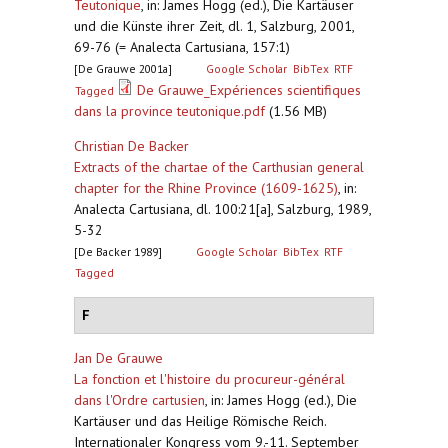
Teutonique
,
in: James Hogg (ed.), Die Kartäuser
und die Künste ihrer Zeit, dl. 1, Salzburg, 2001,
69-76 (= Analecta Cartusiana, 157:1)
[De Grauwe 2001a]
Google Scholar
BibTex
RTF
De Grauwe_Expériences scientifiques
Tagged
dans la province teutonique.pdf
(1.56 MB)
Christian De Backer
Extracts of the chartae of the Carthusian general
chapter for the Rhine Province (1609-1625)
,
in:
Analecta Cartusiana, dl. 100:21[a], Salzburg, 1989,
5-32
[De Backer 1989]
Google Scholar
BibTex
RTF
Tagged
F
Jan De Grauwe
La fonction et l'histoire du procureur-général
dans l'Ordre cartusien
,
in: James Hogg (ed.), Die
Kartäuser und das Heilige Römische Reich.
Internationaler Kongress vom 9.-11. September