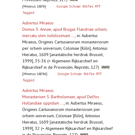
[Miraeus 1609i]
Google Scholar
BibTex
RTF
Tagged
Aubertus Miraeus
Domus S. Annae, apud Brugas Flandriae urbem,
mercatu olim nobilissimam ...
,
in: Aubertus
Miraeus, Origines Cartusianorum monasteriorum
per orbem universum, Coloniae [Köln], Antonius
Hieratus, 1609 [anastatische herdruk: Brussel,
1999], 35-36 (= Algemeen Rijksarchief en
Rijksarchief in de Provinciën. Reprints, 127)
[Miraeus 1609d]
Google Scholar
BibTex
RTF
Tagged
Aubertus Miraeus
Monasterium S. Bartholomaei, apud Delfos
Hollandiae oppidum ...
,
in: Aubertus Miraeus,
Origines Cartusianorum monasteriorum per
orbem universum, Coloniae [Köln], Antonius
Hieratus, 1609 [anastatische herdruk: Brussel,
1999], 32 (= Algemeen Rijksarchief en Rijksarchief
in de Provinciën. Reprints, 127)