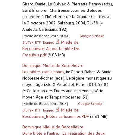
Girard, Daniel Le Blévec & Pierrette Paravy (eds.),
Saint Bruno en Chartreuse. Journée d’etudes
organisée à l’hôtellerie de la Grande Chartreuse
le 3 octobre 2002, Salzburg, 2004, 31-38 (=
Analecta Cartusiana, 192)
[Mielle de Becdelièvre 2004a]
Google Scholar
Mielle de
BibTex
RTF
Tagged
Becdelièvre_Autour la bible De
Casalibus.pdf
(8.08 MB)
Dominique Mielle de Becdelièvre
Les bibles cartusiennes
,
in: Gilbert Dahan & Annie
Noblesse-Rocher (eds.), L'exégèse monastique au
moyen âge (XIe-XIVe siècle), Paris, 2014, 57-83
(= Collection des Éudes augustiniennes, série
Moyen Âge et Temps Modernes, 51)
[Mielle de Becdelièvre 2014]
Google Scholar
Mielle de
BibTex
RTF
Tagged
Becdelièvre_Bibles cartusiennes.PDF
(2.81 MB)
Dominique Mielle de Becdelièvre
D’une bible à l'autre... La réalisation des deux