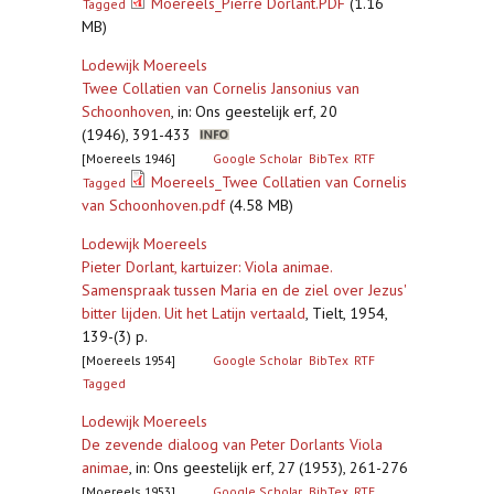
Moereels_Pierre Dorlant.PDF
(1.16
Tagged
MB)
Lodewijk Moereels
Twee Collatien van Cornelis Jansonius van
Schoonhoven
,
in: Ons geestelijk erf, 20
(1946), 391-433
[Moereels 1946]
Google Scholar
BibTex
RTF
Moereels_Twee Collatien van Cornelis
Tagged
van Schoonhoven.pdf
(4.58 MB)
Lodewijk Moereels
Pieter Dorlant, kartuizer: Viola animae.
Samenspraak tussen Maria en de ziel over Jezus'
bitter lijden. Uit het Latijn vertaald
,
Tielt, 1954,
139-(3) p.
[Moereels 1954]
Google Scholar
BibTex
RTF
Tagged
Lodewijk Moereels
De zevende dialoog van Peter Dorlants Viola
animae
,
in: Ons geestelijk erf, 27 (1953), 261-276
[Moereels 1953]
Google Scholar
BibTex
RTF