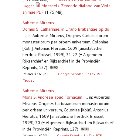
Moereels_Zevende dialoog van Viola
Tagged
animae.PDF
(1.75 MB)
Aubertus Miraeus
Domus S. Catharinae, in Lirano Brabantiae opido
...
,
in: Aubertus Miraeus, Origines Cartusianorum
monasteriorum per orbem universum, Coloniae
[Köln], Antonius Hieratus, 1609 [anastatische
herdruk: Brussel, 1999], 21-22 (= Algemeen
Rijksarchief en Rijksarchief in de Provinciën.
Reprints, 127)
[Miraeus 1609b]
Google Scholar
BibTex
RTF
Tagged
Aubertus Miraeus
Mons S. Andreae apud Tornacum ...
,
in: Aubertus
Miraeus, Origines Cartusianorum monasteriorum
per orbem universum, Coloniae [Köln], Antonius
Hieratus, 1609 [anastatische herdruk: Brussel,
1999], 20 (= Algemeen Rijksarchief en Rijksarchief
in de Provinciën. Reprints, 127)
[Miraeus 1609f]
Google Scholar
BibTex
RTF