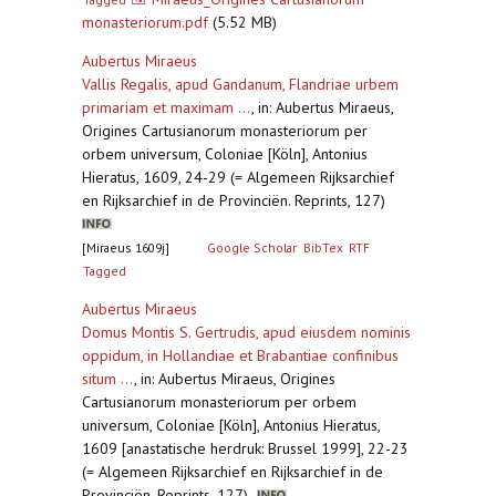
monasteriorum.pdf
(5.52 MB)
Aubertus Miraeus
Vallis Regalis, apud Gandanum, Flandriae urbem
primariam et maximam ...
,
in: Aubertus Miraeus,
Origines Cartusianorum monasteriorum per
orbem universum, Coloniae [Köln], Antonius
Hieratus, 1609, 24-29 (= Algemeen Rijksarchief
en Rijksarchief in de Provinciën. Reprints, 127)
[Miraeus 1609j]
Google Scholar
BibTex
RTF
Tagged
Aubertus Miraeus
Domus Montis S. Gertrudis, apud eiusdem nominis
oppidum, in Hollandiae et Brabantiae confinibus
situm ...
,
in: Aubertus Miraeus, Origines
Cartusianorum monasteriorum per orbem
universum, Coloniae [Köln], Antonius Hieratus,
1609 [anastatische herdruk: Brussel 1999], 22-23
(= Algemeen Rijksarchief en Rijksarchief in de
Provinciën. Reprints, 127)