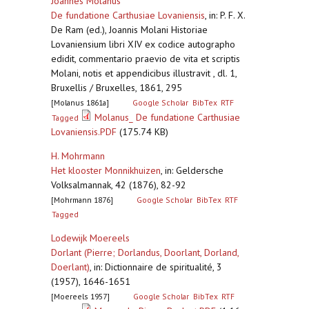
Joannes Molanus
De fundatione Carthusiae Lovaniensis
,
in: P. F. X.
De Ram (ed.), Joannis Molani Historiae
Lovaniensium libri XIV ex codice autographo
edidit, commentario praevio de vita et scriptis
Molani, notis et appendicibus illustravit , dl. 1,
Bruxellis / Bruxelles, 1861, 295
[Molanus 1861a]
Google Scholar
BibTex
RTF
Molanus_ De fundatione Carthusiae
Tagged
Lovaniensis.PDF
(175.74 KB)
H. Mohrmann
Het klooster Monnikhuizen
,
in: Geldersche
Volksalmannak, 42 (1876), 82-92
[Mohrmann 1876]
Google Scholar
BibTex
RTF
Tagged
Lodewijk Moereels
Dorlant (Pierre; Dorlandus, Doorlant, Dorland,
Doerlant)
,
in: Dictionnaire de spiritualité, 3
(1957), 1646-1651
[Moereels 1957]
Google Scholar
BibTex
RTF