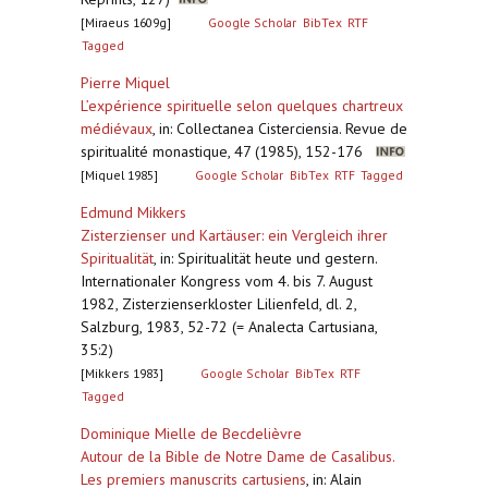
[Miraeus 1609g]
Google Scholar
BibTex
RTF
Tagged
Pierre Miquel
L’expérience spirituelle selon quelques chartreux
médiévaux
,
in: Collectanea Cisterciensia. Revue de
spiritualité monastique, 47 (1985), 152-176
[Miquel 1985]
Google Scholar
BibTex
RTF
Tagged
Edmund Mikkers
Zisterzienser und Kartäuser: ein Vergleich ihrer
Spiritualität
,
in: Spiritualität heute und gestern.
Internationaler Kongress vom 4. bis 7. August
1982, Zisterzienserkloster Lilienfeld, dl. 2,
Salzburg, 1983, 52-72 (= Analecta Cartusiana,
35:2)
[Mikkers 1983]
Google Scholar
BibTex
RTF
Tagged
Dominique Mielle de Becdelièvre
Autour de la Bible de Notre Dame de Casalibus.
Les premiers manuscrits cartusiens
,
in: Alain