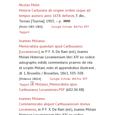
Nicolas Molin
Historia Cartusiana ab origine ordinis usque ad
tempus auctoris anno 1638 defuncti
,
3 dln.,
Tornaci [Tournai], 1903, – p.
[Molin 1903-1906]
Google Scholar
BibTex
RTF
Tagged
Joannes Molanus
Memorabilia quaedam apud Carthusianos
[Lovanienses]
,
in: P. F. X. De Ram (ed.), Joannis
Molani Historiae Lovaniensium libri XIV ex codice
autographo edidit, commentario praevio de vita
et scriptis Molani, notis et appendicibus illustravit ,
dl. 1, Bruxellis / Bruxelles, 1861, 305-308
[Molanus 1861d]
Google Scholar
BibTex
RTF
Molanus_Memorabilia apus
Tagged
Carthusianos Lovanienses.PDF
(602.06 KB)
Joannes Molanus
Commemoratio aliquot Carthusianorum domus
Lovaniensis
,
in: P. F. X. De Ram (ed.), Joannis Molani
Historiae Lovaniensium libri XIV ex codice