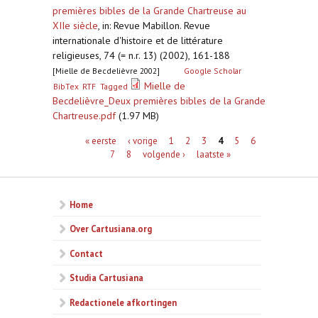
premières bibles de la Grande Chartreuse au
XIIe siècle
,
in: Revue Mabillon. Revue
internationale d'histoire et de littérature
religieuses, 74 (= n.r. 13) (2002), 161-188
[Mielle de Becdelièvre 2002]
Google Scholar
Mielle de
BibTex
RTF
Tagged
Becdelièvre_Deux premières bibles de la Grande
Chartreuse.pdf
(1.97 MB)
Pagina's
« eerste
‹ vorige
1
2
3
4
5
6
7
8
volgende ›
laatste »
Home
Over Cartusiana.org
Contact
Studia Cartusiana
Redactionele afkortingen