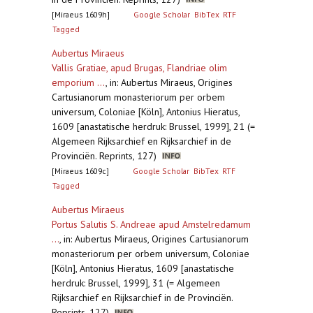
[Miraeus 1609h]
Google Scholar
BibTex
RTF
Tagged
Aubertus Miraeus
Vallis Gratiae, apud Brugas, Flandriae olim
emporium ...
,
in: Aubertus Miraeus, Origines
Cartusianorum monasteriorum per orbem
universum, Coloniae [Köln], Antonius Hieratus,
1609 [anastatische herdruk: Brussel, 1999], 21 (=
Algemeen Rijksarchief en Rijksarchief in de
Provinciën. Reprints, 127)
[Miraeus 1609c]
Google Scholar
BibTex
RTF
Tagged
Aubertus Miraeus
Portus Salutis S. Andreae apud Amstelredamum
...
,
in: Aubertus Miraeus, Origines Cartusianorum
monasteriorum per orbem universum, Coloniae
[Köln], Antonius Hieratus, 1609 [anastatische
herdruk: Brussel, 1999], 31 (= Algemeen
Rijksarchief en Rijksarchief in de Provinciën.
Reprints, 127)