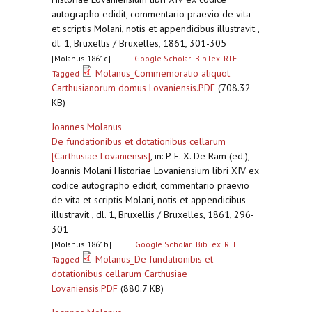
autographo edidit, commentario praevio de vita
et scriptis Molani, notis et appendicibus illustravit ,
dl. 1, Bruxellis / Bruxelles, 1861, 301-305
[Molanus 1861c]
Google Scholar
BibTex
RTF
Molanus_Commemoratio aliquot
Tagged
Carthusianorum domus Lovaniensis.PDF
(708.32
KB)
Joannes Molanus
De fundationibus et dotationibus cellarum
[Carthusiae Lovaniensis]
,
in: P. F. X. De Ram (ed.),
Joannis Molani Historiae Lovaniensium libri XIV ex
codice autographo edidit, commentario praevio
de vita et scriptis Molani, notis et appendicibus
illustravit , dl. 1, Bruxellis / Bruxelles, 1861, 296-
301
[Molanus 1861b]
Google Scholar
BibTex
RTF
Molanus_De fundationibis et
Tagged
dotationibus cellarum Carthusiae
Lovaniensis.PDF
(880.7 KB)