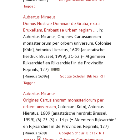
Tagged
Aubertus Miraeus
Domus Nostrae Dominae de Gratia, extra
Bruxellam, Brabantiae urbem regiam ...
,
in:
Aubertus Miraeus, Origines Cartusianorum
monasteriorum per orbem universum, Coloniae
[Köln], Antonius Hieratus, 1609 [anastatische
herdruk: Brussel, 1999], 31-32 (= Algemeen
Rijksarchief en Rijksarchief in de Provinciën.
Reprints, 127)
[Miraeus 1609e]
Google Scholar
BibTex
RTF
Tagged
Aubertus Miraeus
Origines Cartusianorum monasteriorum per
orbem universum
,
Coloniae [Köln], Antonius
Hieratus, 1609 [anastatische herdruk: Brussel,
1999], (6)-73-(3) + 14 p. (= Algemeen Rijksarchief
en Rijksarchief in de Provinciën. Reprints, 127)
[Miraeus 1609a]
Google Scholar
BibTex
RTF
Miraeus_Origines Cartusianorum
Tagged