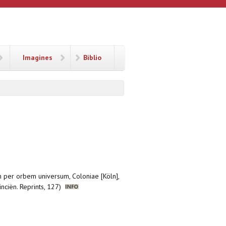
Imagines
Biblio
m per orbem universum, Coloniae [Köln],
inciën. Reprints, 127)