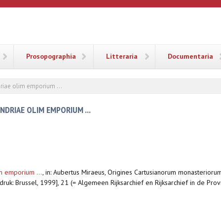
ANA
Prosopographia
Litteraria
Documentaria
driae olim emporium ...
NDRIAE OLIM EMPORIUM ...
im emporium ...
,
in: Aubertus Miraeus, Origines Cartusianorum monasterioru
druk: Brussel, 1999], 21 (= Algemeen Rijksarchief en Rijksarchief in de Prov