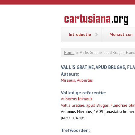
Overslaan en naar de inhoud gaan
CARTUSI
Geschiedenis
van de
kartuizerorde
in de
Nederlanden
Introductio
Monasticon
U bent hier
Home
»
Vallis Gratiae, apud Brugas, Flan
VALLIS GRATIAE, APUD BRUGAS, FLA
Auteurs:
Miraeus, Aubertus
Volledige referentie:
Aubertus Miraeus
Vallis Gratiae, apud Brugas, Flandriae ol
Antonius Hieratus, 1609 [anastatische her
[Miraeus 1609c]
Trefwoorden: