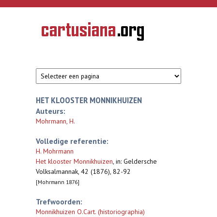
Overslaan en naar de inhoud gaan
CARTUSIANA
Geschiedenis
van de
kartuizerorde
in de
Nederlanden
HET KLOOSTER MONNIKHUIZEN
Auteurs:
Mohrmann, H.
Volledige referentie:
H. Mohrmann
Het klooster Monnikhuizen
,
in: Geldersche
Volksalmannak, 42 (1876), 82-92
[Mohrmann 1876]
Trefwoorden:
Monnikhuizen O.Cart. (historiographia)