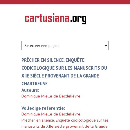
Overslaan en naar de inhoud gaan
CARTUSIANA
Geschiedenis
van de
kartuizerorde
in de
Nederlanden
PRÊCHER EN SILENCE. ENQUÊTE
CODICOLOGIQUE SUR LES MANUSCRITS DU
XIIE SIÈCLE PROVENANT DE LA GRANDE
CHARTREUSE
Auteurs:
Dominique Mielle de Becdelièvre
Volledige referentie:
Dominique Mielle de Becdelièvre
Prêcher en silence. Enquête codicologique sur les
manuscrits du XIIe siècle provenant de la Grande