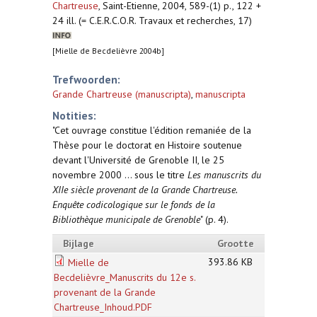
Chartreuse
,
Saint-Etienne, 2004, 589-(1) p., 122 +
24 ill. (= C.E.R.C.O.R. Travaux et recherches, 17)
[Mielle de Becdelièvre 2004b]
Trefwoorden:
Grande Chartreuse (manuscripta)
,
manuscripta
Notities:
"Cet ouvrage constitue l'édition remaniée de la
Thèse pour le doctorat en Histoire soutenue
devant l'Université de Grenoble II, le 25
novembre 2000 ... sous le titre
Les manuscrits du
XIIe siècle provenant de la Grande Chartreuse.
Enquête codicologique sur le fonds de la
Bibliothèque municipale de Grenoble
" (p. 4).
Bijlage
Grootte
393.86 KB
Mielle de
Becdelièvre_Manuscrits du 12e s.
provenant de la Grande
Chartreuse_Inhoud.PDF