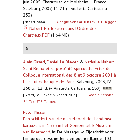
juin 2005, Chartreuse de Molsheim — France,
Salzburg, 2007, 11-21 (= Analecta Cartusiana,
253)
[Nabert 2007a]
Google Scholar
BibTex
RTF
Tagged
Nabert_Profession dans l'Ordre des
Chartreux.PDF
(1.64 MB)
S
Alain Girard
,
Daniel Le Blévec
&
Nathalie Nabert
Saint Bruno et sa postérité spirituelle. Actes du
Colloque international des 8 et 9 octobre 2001 à
l'Institut catholique de Paris
,
Salzburg, 2003, IV-
268 p., 12 ill. (= Analecta Cartusiana, 189)
[Girard, Le Blévec & Nabert 2003]
Google Scholar
BibTex
RTF
Tagged
Peter Nissen
Een schilderij van de marteldood der Londense
kartuizers in 1535 in het Gemeentelijk Museum
van Roermond
,
in: De Maasgouw. Tijdschrift voor
Limburgse geschiedenis en oudheidkunde, 103