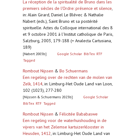
La réception de la spiritualité de Bruno dans les
premiers siècles de l'Ordre: présence et silence
,
in: Alain Girard, Daniel Le Blévec & Nathalie
Nabert (eds.), Saint Bruno et sa postérité
spirituelle. Actes du Colloque international des 8
et 9 octobre 2001 à l'Institut catholique de Paris,
Salzburg, 2003, 179-188 (= Analecta Cartusiana,
189)
[Nabert 2003b]
Google Scholar
BibTex
RTF
Tagged
Rombout Nijssen
&
Bo Schuermans
Een regeling over de rechten van de molen van
Zelk, 1414
,
in: Limburg-Het Oude Land van Loon,
102 (1023), 277-280
[Nijssen & Schuermans 2023b]
Google Scholar
BibTex
RTF
Tagged
Rombout Nijssen
&
Félicitée Bababaswe
Een regeling voor de waterhuishouding in de
vijvers van het Zelemse kartuizerklooster in
Heusden, 1412
,
in: Limburg-Het Oude Land van