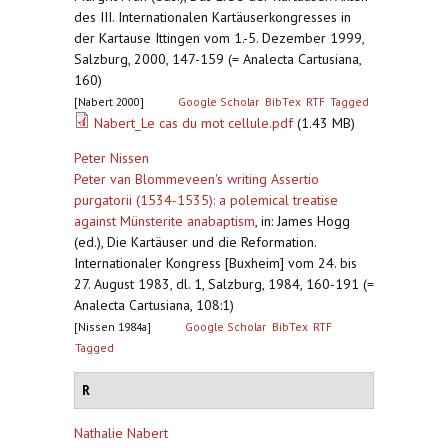
des III. Internationalen Kartäuserkongresses in
der Kartause Ittingen vom 1.-5. Dezember 1999,
Salzburg, 2000, 147-159 (= Analecta Cartusiana,
160)
[Nabert 2000]
Google Scholar
BibTex
RTF
Tagged
Nabert_Le cas du mot cellule.pdf
(1.43 MB)
Peter Nissen
Peter van Blommeveen's writing Assertio
purgatorii (1534-1535): a polemical treatise
against Münsterite anabaptism
,
in: James Hogg
(ed.), Die Kartäuser und die Reformation.
Internationaler Kongress [Buxheim] vom 24. bis
27. August 1983, dl. 1, Salzburg, 1984, 160-191 (=
Analecta Cartusiana, 108:1)
[Nissen 1984a]
Google Scholar
BibTex
RTF
Tagged
R
Nathalie Nabert