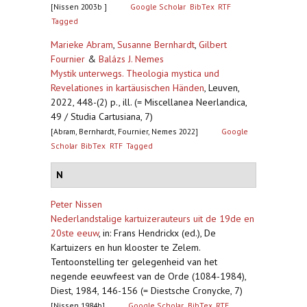
[Nissen 2003b ]
Google Scholar
BibTex
RTF
Tagged
Marieke Abram
,
Susanne Bernhardt
,
Gilbert
Fournier
&
Balázs J. Nemes
Mystik unterwegs. Theologia mystica und
Revelationes in kartäusischen Händen
,
Leuven,
2022, 448-(2) p., ill. (= Miscellanea Neerlandica,
49 / Studia Cartusiana, 7)
[Abram, Bernhardt, Fournier, Nemes 2022]
Google
Scholar
BibTex
RTF
Tagged
N
Peter Nissen
Nederlandstalige kartuizerauteurs uit de 19de en
20ste eeuw
,
in: Frans Hendrickx (ed.), De
Kartuizers en hun klooster te Zelem.
Tentoonstelling ter gelegenheid van het
negende eeuwfeest van de Orde (1084-1984),
Diest, 1984, 146-156 (= Diestsche Cronycke, 7)
[Nissen 1984b]
Google Scholar
BibTex
RTF