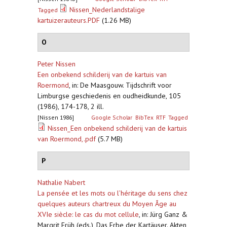
Nissen_Nederlandstalige
Tagged
kartuizerauteurs.PDF
(1.26 MB)
O
Peter Nissen
Een onbekend schilderij van de kartuis van
Roermond
,
in: De Maasgouw. Tijdschrift voor
Limburgse geschiedenis en oudheidkunde, 105
(1986), 174-178, 2 ill.
[Nissen 1986]
Google Scholar
BibTex
RTF
Tagged
Nissen_Een onbekend schilderij van de kartuis
van Roermond,.pdf
(5.7 MB)
P
Nathalie Nabert
La pensée et les mots ou l’héritage du sens chez
quelques auteurs chartreux du Moyen Âge au
XVIe siècle: le cas du mot cellule
,
in: Jürg Ganz &
Margrit Früh (eds.), Das Erbe der Kartäuser. Akten