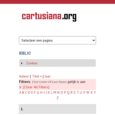
Overslaan en naar de inhoud gaan
CARTUSIANA
Geschiedenis
van de
kartuizerorde
in de
Nederlanden
BIBLIO
Zoeken
Weergeven
Auteur
[
Titel
]
Jaar
Filters:
gelijk is aan
First Letter Of Last Name
[Clear All Filters]
N
A
B
C
D
E
F
G
H
I
J
K
L
M
N
O
P
Q
R
S
T
U
V
W
X
Y
Z
L