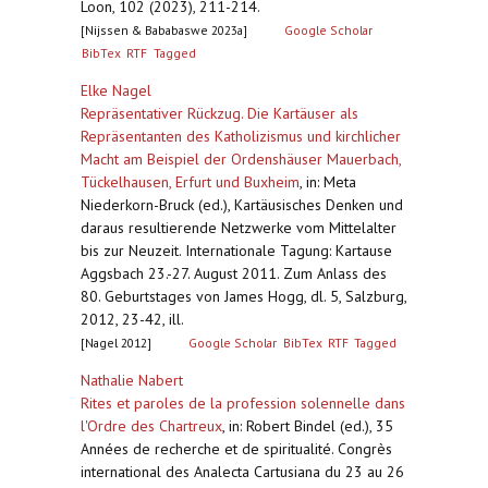
Loon, 102 (2023), 211-214.
[Nijssen & Bababaswe 2023a]
Google Scholar
BibTex
RTF
Tagged
Elke Nagel
Repräsentativer Rückzug. Die Kartäuser als
Repräsentanten des Katholizismus und kirchlicher
Macht am Beispiel der Ordenshäuser Mauerbach,
Tückelhausen, Erfurt und Buxheim
,
in: Meta
Niederkorn-Bruck (ed.), Kartäusisches Denken und
daraus resultierende Netzwerke vom Mittelalter
bis zur Neuzeit. Internationale Tagung: Kartause
Aggsbach 23.-27. August 2011. Zum Anlass des
80. Geburtstages von James Hogg, dl. 5, Salzburg,
2012, 23-42, ill.
[Nagel 2012]
Google Scholar
BibTex
RTF
Tagged
Nathalie Nabert
Rites et paroles de la profession solennelle dans
l'Ordre des Chartreux
,
in: Robert Bindel (ed.), 35
Années de recherche et de spiritualité. Congrès
international des Analecta Cartusiana du 23 au 26