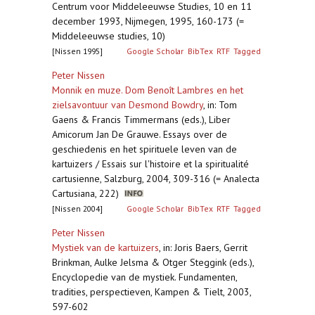
Centrum voor Middeleeuwse Studies, 10 en 11
december 1993, Nijmegen, 1995, 160-173 (=
Middeleeuwse studies, 10)
[Nissen 1995]
Google Scholar
BibTex
RTF
Tagged
Peter Nissen
Monnik en muze. Dom Benoît Lambres en het
zielsavontuur van Desmond Bowdry
,
in: Tom
Gaens & Francis Timmermans (eds.), Liber
Amicorum Jan De Grauwe. Essays over de
geschiedenis en het spirituele leven van de
kartuizers / Essais sur l'histoire et la spiritualité
cartusienne, Salzburg, 2004, 309-316 (= Analecta
Cartusiana, 222)
[Nissen 2004]
Google Scholar
BibTex
RTF
Tagged
Peter Nissen
Mystiek van de kartuizers
,
in: Joris Baers, Gerrit
Brinkman, Aulke Jelsma & Otger Steggink (eds.),
Encyclopedie van de mystiek. Fundamenten,
tradities, perspectieven, Kampen & Tielt, 2003,
597-602