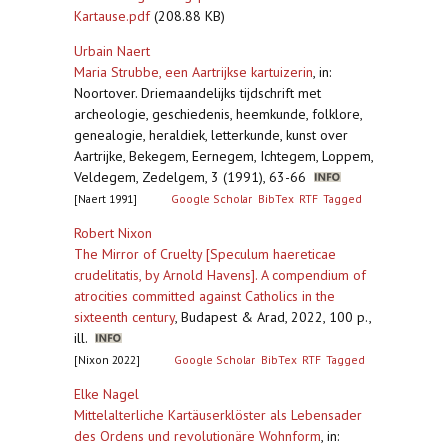
Kartause.pdf
(208.88 KB)
Urbain Naert
Maria Strubbe, een Aartrijkse kartuizerin
,
in:
Noortover. Driemaandelijks tijdschrift met
archeologie, geschiedenis, heemkunde, folklore,
genealogie, heraldiek, letterkunde, kunst over
Aartrijke, Bekegem, Eernegem, Ichtegem, Loppem,
Veldegem, Zedelgem, 3 (1991), 63-66
[Naert 1991]
Google Scholar
BibTex
RTF
Tagged
Robert Nixon
The Mirror of Cruelty [Speculum haereticae
crudelitatis, by Arnold Havens]. A compendium of
atrocities committed against Catholics in the
sixteenth century
,
Budapest & Arad, 2022, 100 p.,
ill.
[Nixon 2022]
Google Scholar
BibTex
RTF
Tagged
Elke Nagel
Mittelalterliche Kartäuserklöster als Lebensader
des Ordens und revolutionäre Wohnform
,
in: