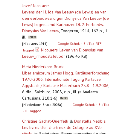
Jozef Nicolaers
Levens der H. Ida Van Leeuw (de Lewis) en van
den eerbiedwaardigen Dionysius Van Leeuw (de
Lewis) bijgenaamd Karthuizer. Dl. 2: Eerbiedw.
Dionysius Van Leeuw
,
Tongeren, 1914, 162 p., 1
ill.
[Nicolaers 1914]
Google Scholar
BibTex
RTF
Nicolaers_Leven van Dionysius van
Tagged
Leeuw_inhoudstafel.pdf
(196.43 KB)
Meta Niederkorn-Bruck
Liber amicorum James Hogg. Kartäuserforschung
1970-2006. Internationale Tagung Kartause
Aggsbach / Kartause Mauerbach 28.8 - 1.9.2006
,
6 dln., Salzburg, 2008, z. p., ill. (= Analecta
Cartusiana, 210:1-6)
[Niederkorn-Bruck 2008a]
Google Scholar
BibTex
RTF
Tagged
Christine Gadrat-Ouerfelli
&
Donatella Nebbiai
Les livres d’un chartreux de Cologne au XVe
siècle
,
in: Scriptorium. Revue internationale des