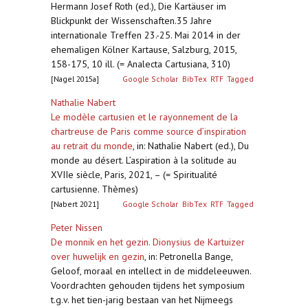
Hermann Josef Roth (ed.), Die Kartäuser im
Blickpunkt der Wissenschaften.35 Jahre
internationale Treffen 23.-25. Mai 2014 in der
ehemaligen Kölner Kartause, Salzburg, 2015,
158-175, 10 ill. (= Analecta Cartusiana, 310)
[Nagel 2015a]
Google Scholar
BibTex
RTF
Tagged
Nathalie Nabert
Le modèle cartusien et le rayonnement de la
chartreuse de Paris comme source d’inspiration
au retrait du monde
,
in: Nathalie Nabert (ed.), Du
monde au désert. L’aspiration à la solitude au
XVIIe siècle, Paris, 2021, – (= Spiritualité
cartusienne. Thèmes)
[Nabert 2021]
Google Scholar
BibTex
RTF
Tagged
Peter Nissen
De monnik en het gezin. Dionysius de Kartuizer
over huwelijk en gezin
,
in: Petronella Bange,
Geloof, moraal en intellect in de middeleeuwen.
Voordrachten gehouden tijdens het symposium
t.g.v. het tien-jarig bestaan van het Nijmeegs