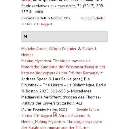
études relatives aux manuscrits, 71 (2017), 209-
237, ill.
[Gadrat-Ouerfelli & Nebbiai 2017]
Google Scholar
BibTex
RTF
Tagged
M
Marieke Abram
,
Gilbert Fournier
&
Balázs J.
Nemes
Making Mysticism. Theologia mystica als
historische Kategorie der Wissensordnung in der
Katalogisierungspraxis der Erfurter Kartause
,
in:
Andreas Speer & Lars Reuke (eds.), Die
Bibliothek – The Library – La Bibliothèque, Berlin
& Boston, 2020, 621-655 (= Miscellanea
Mediaevalia. Veröffentlichungen des Thomas-
Instituts der Universität zu Köln, 41)
[Abram, Fournier, Nemes 2020]
Google Scholar
Abram, Fournier &
BibTex
RTF
Tagged
Nemes_Making Mysticism. Theologia mystica in
der Katalogisierungspraxis der Erfurter