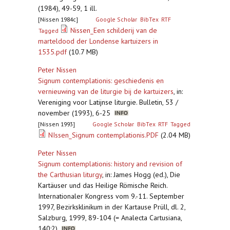
(1984), 49-59, 1 ill.
[Nissen 1984c]
Google Scholar
BibTex
RTF
Nissen_Een schilderij van de
Tagged
marteldood der Londense kartuizers in
1535.pdf
(10.7 MB)
Peter Nissen
Signum contemplationis: geschiedenis en
vernieuwing van de liturgie bij de kartuizers
,
in:
Vereniging voor Latijnse liturgie. Bulletin, 53 /
november (1993), 6-25
[Nissen 1993]
Google Scholar
BibTex
RTF
Tagged
NIssen_Signum contemplationis.PDF
(2.04 MB)
Peter Nissen
Signum contemplationis: history and revision of
the Carthusian liturgy
,
in: James Hogg (ed.), Die
Kartäuser und das Heilige Römische Reich.
Internationaler Kongress vom 9.-11. September
1997, Bezirksklinikum in der Kartause Prüll, dl. 2,
Salzburg, 1999, 89-104 (= Analecta Cartusiana,
140:2)