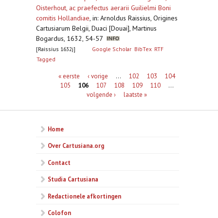
Oisterhout, ac praefectus aerarii Guilielmi Boni
comitis Hollandiae
,
in: Arnoldus Raissius, Origines
Cartusiarum Belgii, Duaci [Douai], Martinus
Bogardus, 1632, 54-57
[Raissius 1632j]
Google Scholar
BibTex
RTF
Tagged
Pagina's
« eerste
‹ vorige
…
102
103
104
105
106
107
108
109
110
…
volgende ›
laatste »
Home
Over Cartusiana.org
Contact
Studia Cartusiana
Redactionele afkortingen
Colofon