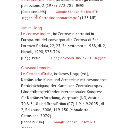
perfezione, 2 (1975), 772-782
[Certosine 1975]
Google Scholar
BibTex
RTF
Certosine monache.pdf
(1.73 MB)
Tagged
James Hogg
Le certose inglesi
,
in: Certose e certosini in
Europa. Atti del convegno alla Certosa di San
Lorenzo Padula, 22, 23, 24 settembre 1988, dl. 2,
Napoli, 1990, 375-396
[Hogg 1990e]
Google Scholar
BibTex
RTF
Tagged
Giovanni Leoncini
Le Certose d'Italia
,
in: James Hogg (ed.),
Kartäusische Kunst und Architektur mit besonderer
Berücksichtigung der Kartausen Zentraleuropas.
Länderübergreifender internationaler Kongress
für Kartäuserforschung, Aggsbach (NÖ, Austria
30.8.-31.8 und Brno/Brünn (CZ) 1.9.-4.9.2005 , dl.
2, Salzburg, 2006, 119-150 (= Analecta
Cartusiana, 207:2)
[Leoncini 2006]
Google Scholar
BibTex
RTF
Tagged