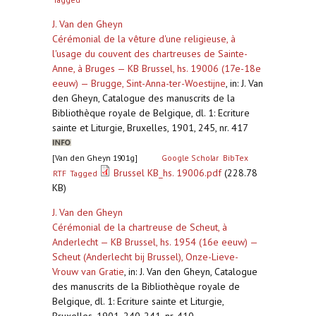
J. Van den Gheyn
Cérémonial de la vêture d'une religieuse, à
l'usage du couvent des chartreuses de Sainte-
Anne, à Bruges — KB Brussel, hs. 19006 (17e-18e
eeuw) — Brugge, Sint-Anna-ter-Woestijne
,
in: J. Van
den Gheyn, Catalogue des manuscrits de la
Bibliothèque royale de Belgique, dl. 1: Ecriture
sainte et Liturgie, Bruxelles, 1901, 245, nr. 417
[Van den Gheyn 1901g]
Google Scholar
BibTex
Brussel KB_hs. 19006.pdf
(228.78
RTF
Tagged
KB)
J. Van den Gheyn
Cérémonial de la chartreuse de Scheut, à
Anderlecht — KB Brussel, hs. 1954 (16e eeuw) —
Scheut (Anderlecht bij Brussel), Onze-Lieve-
Vrouw van Gratie
,
in: J. Van den Gheyn, Catalogue
des manuscrits de la Bibliothèque royale de
Belgique, dl. 1: Ecriture sainte et Liturgie,