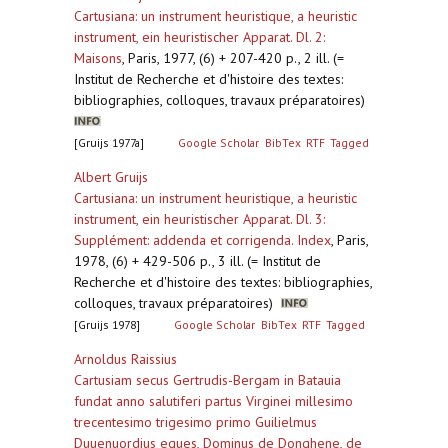
Cartusiana: un instrument heuristique, a heuristic
instrument, ein heuristischer Apparat. Dl. 2:
Maisons
,
Paris, 1977, (6) + 207-420 p., 2 ill. (=
Institut de Recherche et d'histoire des textes:
bibliographies, colloques, travaux préparatoires)
[Gruijs 1977a]
Google Scholar
BibTex
RTF
Tagged
Albert Gruijs
Cartusiana: un instrument heuristique, a heuristic
instrument, ein heuristischer Apparat. Dl. 3:
Supplément: addenda et corrigenda. Index
,
Paris,
1978, (6) + 429-506 p., 3 ill. (= Institut de
Recherche et d'histoire des textes: bibliographies,
colloques, travaux préparatoires)
[Gruijs 1978]
Google Scholar
BibTex
RTF
Tagged
Arnoldus Raissius
Cartusiam secus Gertrudis-Bergam in Batauia
fundat anno salutiferi partus Virginei millesimo
trecentesimo trigesimo primo Guilielmus
Duuenuordius eques, Dominus de Donghene, de