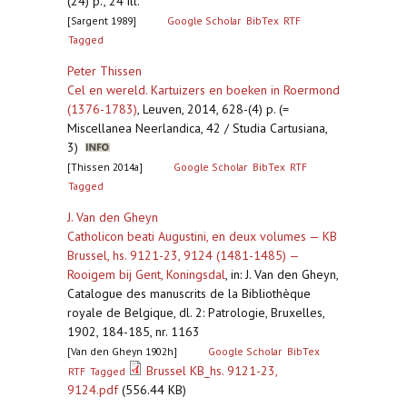
(24) p., 24 ill.
[Sargent 1989]
Google Scholar
BibTex
RTF
Tagged
Peter Thissen
Cel en wereld. Kartuizers en boeken in Roermond
(1376-1783)
,
Leuven, 2014, 628-(4) p. (=
Miscellanea Neerlandica, 42 / Studia Cartusiana,
3)
[Thissen 2014a]
Google Scholar
BibTex
RTF
Tagged
J. Van den Gheyn
Catholicon beati Augustini, en deux volumes — KB
Brussel, hs. 9121-23, 9124 (1481-1485) —
Rooigem bij Gent, Koningsdal
,
in: J. Van den Gheyn,
Catalogue des manuscrits de la Bibliothèque
royale de Belgique, dl. 2: Patrologie, Bruxelles,
1902, 184-185, nr. 1163
[Van den Gheyn 1902h]
Google Scholar
BibTex
Brussel KB_hs. 9121-23,
RTF
Tagged
9124.pdf
(556.44 KB)