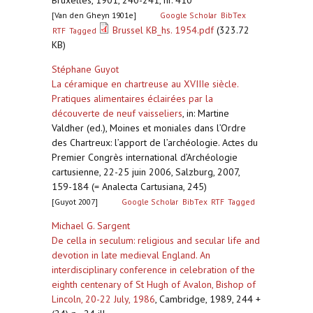
Bruxelles, 1901, 240-241, nr. 410
[Van den Gheyn 1901e]
Google Scholar
BibTex
Brussel KB_hs. 1954.pdf
(323.72
RTF
Tagged
KB)
Stéphane Guyot
La céramique en chartreuse au XVIIIe siècle.
Pratiques alimentaires éclairées par la
découverte de neuf vaisseliers
,
in: Martine
Valdher (ed.), Moines et moniales dans l’Ordre
des Chartreux: l’apport de l’archéologie. Actes du
Premier Congrès international d’Archéologie
cartusienne, 22-25 juin 2006, Salzburg, 2007,
159-184 (= Analecta Cartusiana, 245)
[Guyot 2007]
Google Scholar
BibTex
RTF
Tagged
Michael G. Sargent
De cella in seculum: religious and secular life and
devotion in late medieval England. An
interdisciplinary conference in celebration of the
eighth centenary of St Hugh of Avalon, Bishop of
Lincoln, 20-22 July, 1986
,
Cambridge, 1989, 244 +