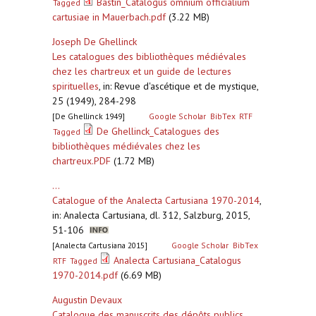
Bastin_Catalogus omnium officialium
Tagged
cartusiae in Mauerbach.pdf
(3.22 MB)
Joseph De Ghellinck
Les catalogues des bibliothèques médiévales
chez les chartreux et un guide de lectures
spirituelles
,
in: Revue d'ascétique et de mystique,
25 (1949), 284-298
[De Ghellinck 1949]
Google Scholar
BibTex
RTF
De Ghellinck_Catalogues des
Tagged
bibliothèques médiévales chez les
chartreux.PDF
(1.72 MB)
...
Catalogue of the Analecta Cartusiana 1970-2014
,
in: Analecta Cartusiana, dl. 312, Salzburg, 2015,
51-106
[Analecta Cartusiana 2015]
Google Scholar
BibTex
Analecta Cartusiana_Catalogus
RTF
Tagged
1970-2014.pdf
(6.69 MB)
Augustin Devaux
Catalogue des manuscrits des dépôts publics