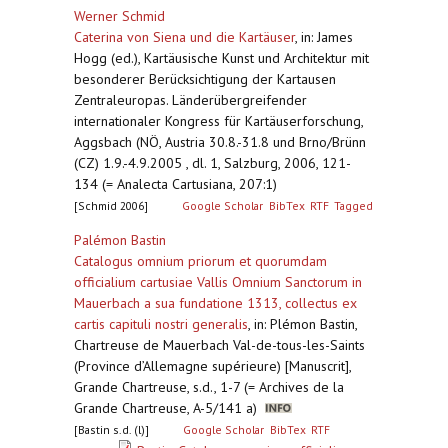
Werner Schmid
Caterina von Siena und die Kartäuser
,
in: James
Hogg (ed.), Kartäusische Kunst und Architektur mit
besonderer Berücksichtigung der Kartausen
Zentraleuropas. Länderübergreifender
internationaler Kongress für Kartäuserforschung,
Aggsbach (NÖ, Austria 30.8.-31.8 und Brno/Brünn
(CZ) 1.9.-4.9.2005 , dl. 1, Salzburg, 2006, 121-
134 (= Analecta Cartusiana, 207:1)
[Schmid 2006]
Google Scholar
BibTex
RTF
Tagged
Palémon Bastin
Catalogus omnium priorum et quorumdam
officialium cartusiae Vallis Omnium Sanctorum in
Mauerbach a sua fundatione 1313, collectus ex
cartis capituli nostri generalis
,
in: Plémon Bastin,
Chartreuse de Mauerbach Val-de-tous-les-Saints
(Province d’Allemagne supérieure) [Manuscrit],
Grande Chartreuse, s.d., 1-7 (= Archives de la
Grande Chartreuse, A-5/141 a)
[Bastin s.d. (l)]
Google Scholar
BibTex
RTF