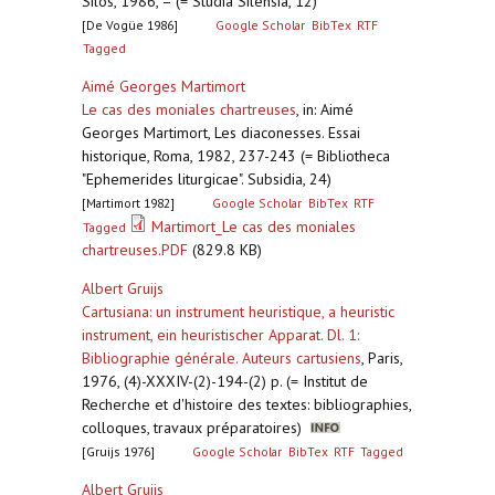
Silos, 1986, – (= Studia Silensia, 12)
[De Vogüe 1986]
Google Scholar
BibTex
RTF
Tagged
Aimé Georges Martimort
Le cas des moniales chartreuses
,
in: Aimé
Georges Martimort, Les diaconesses. Essai
historique, Roma, 1982, 237-243 (= Bibliotheca
"Ephemerides liturgicae". Subsidia, 24)
[Martimort 1982]
Google Scholar
BibTex
RTF
Martimort_Le cas des moniales
Tagged
chartreuses.PDF
(829.8 KB)
Albert Gruijs
Cartusiana: un instrument heuristique, a heuristic
instrument, ein heuristischer Apparat. Dl. 1:
Bibliographie générale. Auteurs cartusiens
,
Paris,
1976, (4)-XXXIV-(2)-194-(2) p. (= Institut de
Recherche et d'histoire des textes: bibliographies,
colloques, travaux préparatoires)
[Gruijs 1976]
Google Scholar
BibTex
RTF
Tagged
Albert Gruijs