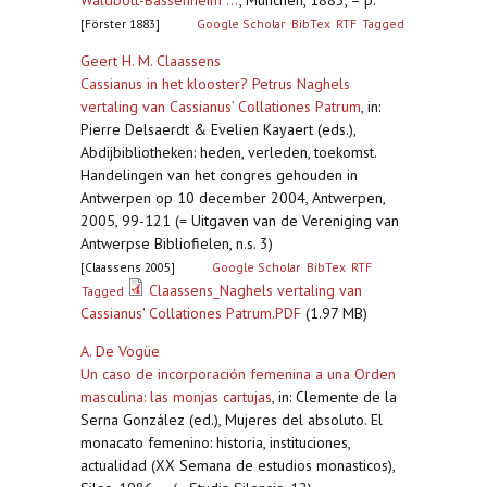
Waldbott-Bassenheim ...
,
München, 1883, – p.
[Förster 1883]
Google Scholar
BibTex
RTF
Tagged
Geert H. M. Claassens
Cassianus in het klooster? Petrus Naghels
vertaling van Cassianus’ Collationes Patrum
,
in:
Pierre Delsaerdt & Evelien Kayaert (eds.),
Abdijbibliotheken: heden, verleden, toekomst.
Handelingen van het congres gehouden in
Antwerpen op 10 december 2004, Antwerpen,
2005, 99-121 (= Uitgaven van de Vereniging van
Antwerpse Bibliofielen, n.s. 3)
[Claassens 2005]
Google Scholar
BibTex
RTF
Claassens_Naghels vertaling van
Tagged
Cassianus' Collationes Patrum.PDF
(1.97 MB)
A. De Vogüe
Un caso de incorporación femenina a una Orden
masculina: las monjas cartujas
,
in: Clemente de la
Serna González (ed.), Mujeres del absoluto. El
monacato femenino: historia, instituciones,
actualidad (XX Semana de estudios monasticos),