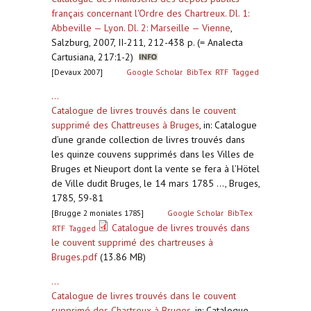
français concernant l'Ordre des Chartreux. Dl. 1:
Abbeville — Lyon. Dl. 2: Marseille — Vienne
,
Salzburg, 2007, II-211, 212-438 p. (= Analecta
Cartusiana, 217:1-2)
[Devaux 2007]
Google Scholar
BibTex
RTF
Tagged
...
Catalogue de livres trouvés dans le couvent
supprimé des Chattreuses à Bruges
,
in: Catalogue
d’une grande collection de livres trouvés dans
les quinze couvens supprimés dans les Villes de
Bruges et Nieuport dont la vente se fera à l’Hötel
de Ville dudit Bruges, le 14 mars 1785 ..., Bruges,
1785, 59-81
[Brugge 2 moniales 1785]
Google Scholar
BibTex
Catalogue de livres trouvés dans
RTF
Tagged
le couvent supprimé des chartreuses à
Bruges.pdf
(13.86 MB)
...
Catalogue de livres trouvés dans le couvent
supprimé des Chartreux à Bruges
,
in: Catalogue