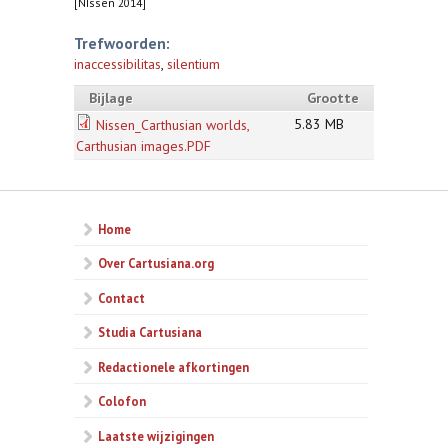
[NIssen 2014]
Trefwoorden:
inaccessibilitas
,
silentium
Bijlage
Grootte
5.83 MB
Nissen_Carthusian worlds,
Carthusian images.PDF
Home
Over Cartusiana.org
Contact
Studia Cartusiana
Redactionele afkortingen
Colofon
Laatste wijzigingen