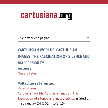
Overslaan en naar de inhoud gaan
CARTUSIANA
Geschiedenis
van de
kartuizerorde
in de
Nederlanden
CARTHUSIAN WORLDS, CARTHUSIAN
IMAGES. THE FASCINATION OF SILENCE AND
INACCESSIBILTY
Auteurs:
Nissen, Peter
Volledige referentie:
Peter Nissen
Carthusian worlds, Carthusian images. The
fascination of silence and inaccessibilty
,
in: Studies
in spirituality, 24 (2014), 143-154