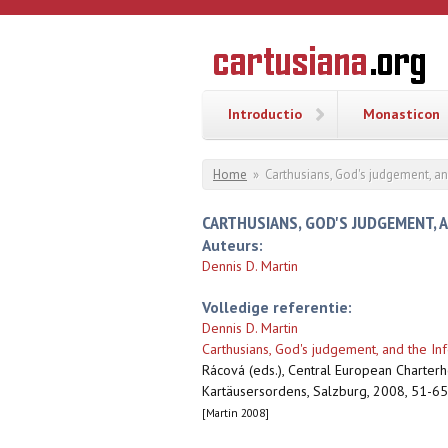
Overslaan en naar de inhoud gaan
CARTUSI
Geschiedenis
van de
kartuizerorde
in de
Nederlanden
Introductio
Monasticon
U bent hier
Home
»
Carthusians, God's judgement, an
CARTHUSIANS, GOD'S JUDGEMENT, 
Auteurs:
Dennis D. Martin
Volledige referentie:
Dennis D. Martin
Carthusians, God's judgement, and the Inf
Rácová (eds.), Central European Charterh
Kartäusersordens, Salzburg, 2008, 51-65
[Martin 2008]