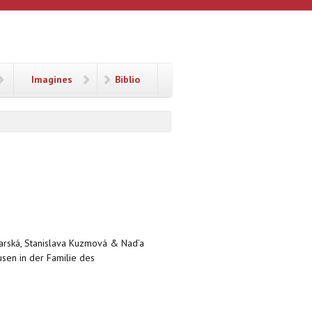
Imagines
Biblio
harská, Stanislava Kuzmová & Nad’a
usen in der Familie des