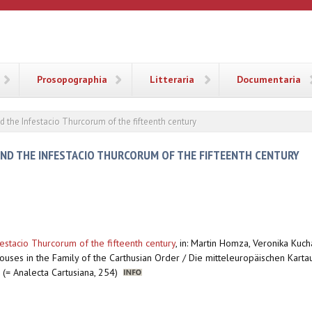
ANA
Prosopographia
Litteraria
Documentaria
d the Infestacio Thurcorum of the fifteenth century
AND THE INFESTACIO THURCORUM OF THE FIFTEENTH CENTURY
estacio Thurcorum of the fifteenth century
,
in: Martin Homza, Veronika Kuc
ouses in the Family of the Carthusian Order / Die mitteleuropäischen Karta
 (= Analecta Cartusiana, 254)