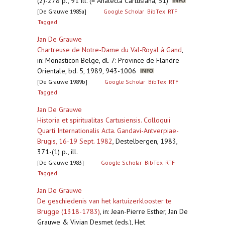
(2)-278 p., 91 ill. (= Analecta Cartusiana, 51)
[De Grauwe 1985a]
Google Scholar
BibTex
RTF
Tagged
Jan De Grauwe
Chartreuse de Notre-Dame du Val-Royal à Gand
,
in: Monasticon Belge, dl. 7: Province de Flandre
Orientale, bd. 5, 1989, 943-1006
[De Grauwe 1989b]
Google Scholar
BibTex
RTF
Tagged
Jan De Grauwe
Historia et spiritualitas Cartusiensis. Colloquii
Quarti Internationalis Acta. Gandavi-Antverpiae-
Brugis, 16-19 Sept. 1982
,
Destelbergen, 1983,
371-(1) p., ill.
[De Grauwe 1983]
Google Scholar
BibTex
RTF
Tagged
Jan De Grauwe
De geschiedenis van het kartuizerklooster te
Brugge (1318-1783)
,
in: Jean-Pierre Esther, Jan De
Grauwe & Vivian Desmet (eds.), Het