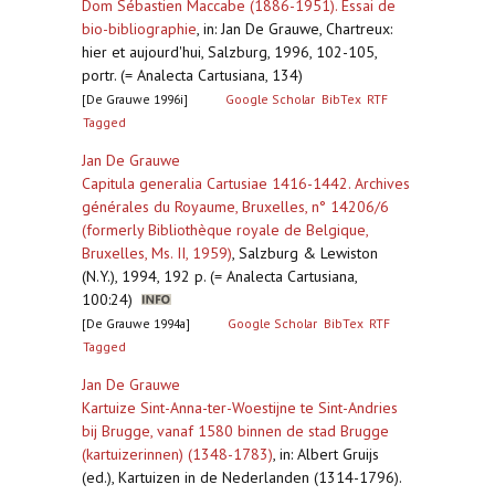
Dom Sébastien Maccabe (1886-1951). Essai de
bio-bibliographie
,
in: Jan De Grauwe, Chartreux:
hier et aujourd'hui, Salzburg, 1996, 102-105,
portr. (= Analecta Cartusiana, 134)
[De Grauwe 1996i]
Google Scholar
BibTex
RTF
Tagged
Jan De Grauwe
Capitula generalia Cartusiae 1416-1442. Archives
générales du Royaume, Bruxelles, n° 14206/6
(formerly Bibliothèque royale de Belgique,
Bruxelles, Ms. II, 1959)
,
Salzburg & Lewiston
(N.Y.), 1994, 192 p. (= Analecta Cartusiana,
100:24)
[De Grauwe 1994a]
Google Scholar
BibTex
RTF
Tagged
Jan De Grauwe
Kartuize Sint-Anna-ter-Woestijne te Sint-Andries
bij Brugge, vanaf 1580 binnen de stad Brugge
(kartuizerinnen) (1348-1783)
,
in: Albert Gruijs
(ed.), Kartuizen in de Nederlanden (1314-1796).