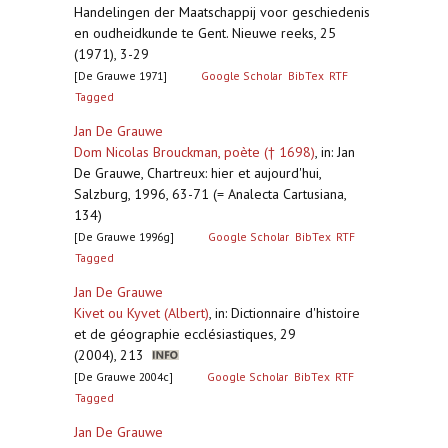
Handelingen der Maatschappij voor geschiedenis
en oudheidkunde te Gent. Nieuwe reeks, 25
(1971), 3-29
[De Grauwe 1971]
Google Scholar
BibTex
RTF
Tagged
Jan De Grauwe
Dom Nicolas Brouckman, poète († 1698)
,
in: Jan
De Grauwe, Chartreux: hier et aujourd'hui,
Salzburg, 1996, 63-71 (= Analecta Cartusiana,
134)
[De Grauwe 1996g]
Google Scholar
BibTex
RTF
Tagged
Jan De Grauwe
Kivet ou Kyvet (Albert)
,
in: Dictionnaire d'histoire
et de géographie ecclésiastiques, 29
(2004), 213
[De Grauwe 2004c]
Google Scholar
BibTex
RTF
Tagged
Jan De Grauwe