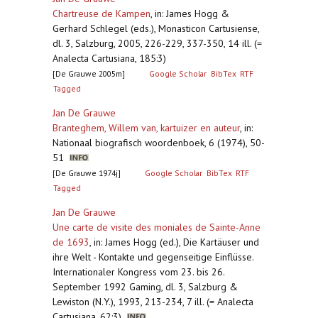
Chartreuse de Kampen
,
in: James Hogg &
Gerhard Schlegel (eds.), Monasticon Cartusiense,
dl. 3, Salzburg, 2005, 226-229, 337-350, 14 ill. (=
Analecta Cartusiana, 185:3)
[De Grauwe 2005m]
Google Scholar
BibTex
RTF
Tagged
Jan De Grauwe
Branteghem, Willem van, kartuizer en auteur
,
in:
Nationaal biografisch woordenboek, 6 (1974), 50-
51
[De Grauwe 1974j]
Google Scholar
BibTex
RTF
Tagged
Jan De Grauwe
Une carte de visite des moniales de Sainte-Anne
de 1693
,
in: James Hogg (ed.), Die Kartäuser und
ihre Welt - Kontakte und gegenseitige Einflüsse.
Internationaler Kongress vom 23. bis 26.
September 1992 Gaming, dl. 3, Salzburg &
Lewiston (N.Y.), 1993, 213-234, 7 ill. (= Analecta
Cartusiana, 62:3)