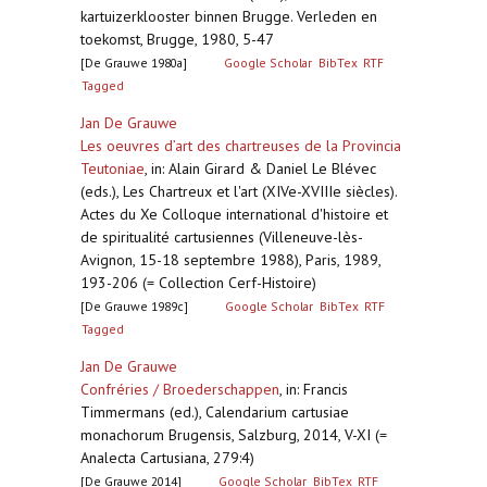
kartuizerklooster binnen Brugge. Verleden en
toekomst, Brugge, 1980, 5-47
[De Grauwe 1980a]
Google Scholar
BibTex
RTF
Tagged
Jan De Grauwe
Les oeuvres d’art des chartreuses de la Provincia
Teutoniae
,
in: Alain Girard & Daniel Le Blévec
(eds.), Les Chartreux et l'art (XIVe-XVIIIe siècles).
Actes du Xe Colloque international d'histoire et
de spiritualité cartusiennes (Villeneuve-lès-
Avignon, 15-18 septembre 1988), Paris, 1989,
193-206 (= Collection Cerf-Histoire)
[De Grauwe 1989c]
Google Scholar
BibTex
RTF
Tagged
Jan De Grauwe
Confréries / Broederschappen
,
in: Francis
Timmermans (ed.), Calendarium cartusiae
monachorum Brugensis, Salzburg, 2014, V-XI (=
Analecta Cartusiana, 279:4)
[De Grauwe 2014]
Google Scholar
BibTex
RTF