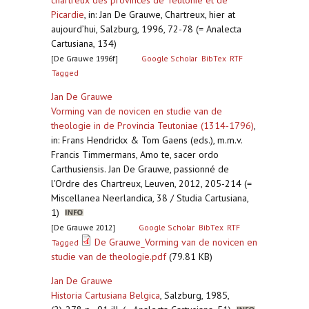
chartreux des provinces de Teutonie et de
Picardie
,
in: Jan De Grauwe, Chartreux, hier at
aujourd’hui, Salzburg, 1996, 72-78 (= Analecta
Cartusiana, 134)
[De Grauwe 1996f]
Google Scholar
BibTex
RTF
Tagged
Jan De Grauwe
Vorming van de novicen en studie van de
theologie in de Provincia Teutoniae (1314-1796)
,
in: Frans Hendrickx & Tom Gaens (eds.), m.m.v.
Francis Timmermans, Amo te, sacer ordo
Carthusiensis. Jan De Grauwe, passionné de
l'Ordre des Chartreux, Leuven, 2012, 205-214 (=
Miscellanea Neerlandica, 38 / Studia Cartusiana,
1)
[De Grauwe 2012]
Google Scholar
BibTex
RTF
De Grauwe_Vorming van de novicen en
Tagged
studie van de theologie.pdf
(79.81 KB)
Jan De Grauwe
Historia Cartusiana Belgica
,
Salzburg, 1985,