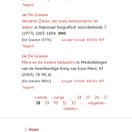
Tagged
Jan De Grauwe
Versaren (Saren, Jan (van), kartuizerprior en
auteur
,
in: Nationaal biografisch woordenboek, 7
(1977), 1003-1004
[De Grauwe 1977b]
Google Scholar
BibTex
RTF
Tagged
Jan De Grauwe
Mere en de Gentse kartuizers
,
in: Mededelingen
van de heemkundige Kring van Erpe-Mere, 43
(2003), 78-90, ill.
[De Grauwe 2003c]
Google Scholar
BibTex
RTF
Tagged
Pagina's
« eerste
‹ vorige
…
24
25
26
27
28
29
30
31
32
…
volgende ›
laatste »
Home