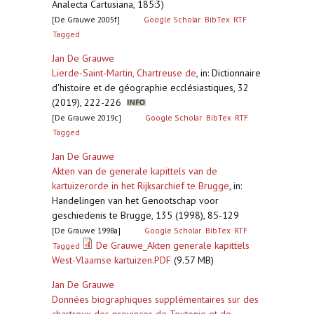
Analecta Cartusiana, 185:3)
[De Grauwe 2005f]
Google Scholar
BibTex
RTF
Tagged
Jan De Grauwe
Lierde-Saint-Martin, Chartreuse de
,
in: Dictionnaire
d'histoire et de géographie ecclésiastiques, 32
(2019), 222-226
[De Grauwe 2019c]
Google Scholar
BibTex
RTF
Tagged
Jan De Grauwe
Akten van de generale kapittels van de
kartuizerorde in het Rijksarchief te Brugge
,
in:
Handelingen van het Genootschap voor
geschiedenis te Brugge, 135 (1998), 85-129
[De Grauwe 1998a]
Google Scholar
BibTex
RTF
De Grauwe_Akten generale kapittels
Tagged
West-Vlaamse kartuizen.PDF
(9.57 MB)
Jan De Grauwe
Données biographiques supplémentaires sur des