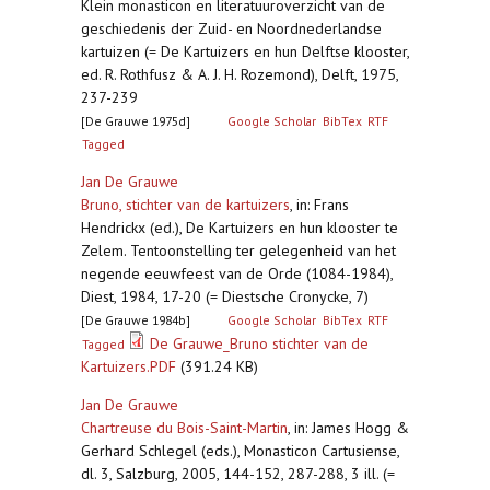
Klein monasticon en literatuuroverzicht van de
geschiedenis der Zuid- en Noordnederlandse
kartuizen (= De Kartuizers en hun Delftse klooster,
ed. R. Rothfusz & A. J. H. Rozemond), Delft, 1975,
237-239
[De Grauwe 1975d]
Google Scholar
BibTex
RTF
Tagged
Jan De Grauwe
Bruno, stichter van de kartuizers
,
in: Frans
Hendrickx (ed.), De Kartuizers en hun klooster te
Zelem. Tentoonstelling ter gelegenheid van het
negende eeuwfeest van de Orde (1084-1984),
Diest, 1984, 17-20 (= Diestsche Cronycke, 7)
[De Grauwe 1984b]
Google Scholar
BibTex
RTF
De Grauwe_Bruno stichter van de
Tagged
Kartuizers.PDF
(391.24 KB)
Jan De Grauwe
Chartreuse du Bois-Saint-Martin
,
in: James Hogg &
Gerhard Schlegel (eds.), Monasticon Cartusiense,
dl. 3, Salzburg, 2005, 144-152, 287-288, 3 ill. (=