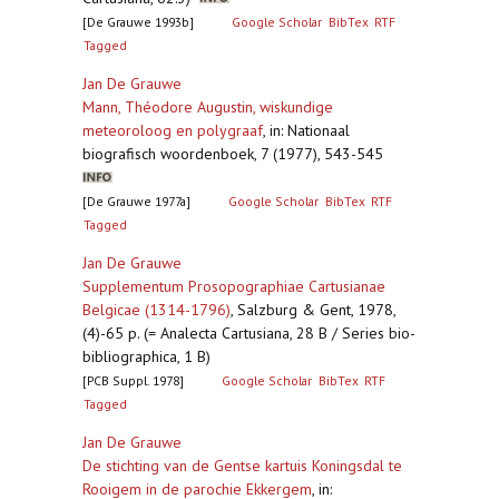
[De Grauwe 1993b]
Google Scholar
BibTex
RTF
Tagged
Jan De Grauwe
Mann, Théodore Augustin, wiskundige
meteoroloog en polygraaf
,
in: Nationaal
biografisch woordenboek, 7 (1977), 543-545
[De Grauwe 1977a]
Google Scholar
BibTex
RTF
Tagged
Jan De Grauwe
Supplementum Prosopographiae Cartusianae
Belgicae (1314-1796)
,
Salzburg & Gent, 1978,
(4)-65 p. (= Analecta Cartusiana, 28 B / Series bio-
bibliographica, 1 B)
[PCB Suppl. 1978]
Google Scholar
BibTex
RTF
Tagged
Jan De Grauwe
De stichting van de Gentse kartuis Koningsdal te
Rooigem in de parochie Ekkergem
,
in: