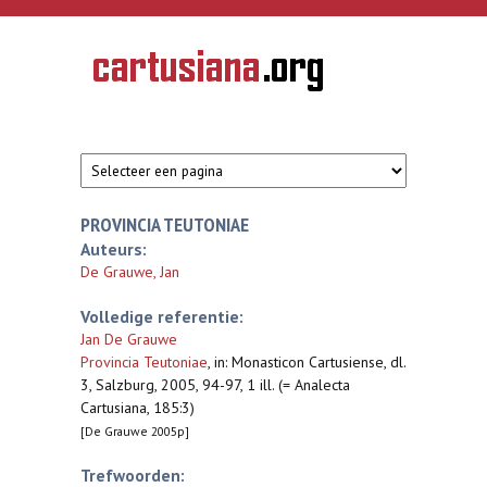
Overslaan en naar de inhoud gaan
CARTUSIANA
Geschiedenis
van de
kartuizerorde
in de
Nederlanden
PROVINCIA TEUTONIAE
Auteurs:
De Grauwe, Jan
Volledige referentie:
Jan De Grauwe
Provincia Teutoniae
,
in: Monasticon Cartusiense, dl.
3, Salzburg, 2005, 94-97, 1 ill. (= Analecta
Cartusiana, 185:3)
[De Grauwe 2005p]
Trefwoorden: