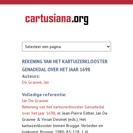
Overslaan en naar de inhoud gaan
CARTUSIANA
Geschiedenis
van de
kartuizerorde
in de
Nederlanden
REKENING VAN HET KARTUIZERKLOOSTER
GENADEDAL OVER HET JAAR 1698
Auteurs:
De Grauwe, Jan
Volledige referentie:
Jan De Grauwe
Rekening van het kartuizerklooster Genadedal
over het jaar 1698
,
in: Jean-Pierre Esther, Jan De
Grauwe & Vivian Desmet (eds.), Het
kartuizerklooster binnen Brugge. Verleden en
toekomst, Brugge, 1980, 85-118, 1 ill.