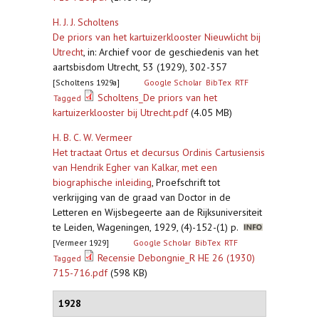
H. J. J. Scholtens
De priors van het kartuizerklooster Nieuwlicht bij
Utrecht
,
in: Archief voor de geschiedenis van het
aartsbisdom Utrecht, 53 (1929), 302-357
[Scholtens 1929a]
Google Scholar
BibTex
RTF
Scholtens_De priors van het
Tagged
kartuizerklooster bij Utrecht.pdf
(4.05 MB)
H. B. C. W. Vermeer
Het tractaat Ortus et decursus Ordinis Cartusiensis
van Hendrik Egher van Kalkar, met een
biographische inleiding
,
Proefschrift tot
verkrijging van de graad van Doctor in de
Letteren en Wijsbegeerte aan de Rijksuniversiteit
te Leiden, Wageningen, 1929, (4)-152-(1) p.
[Vermeer 1929]
Google Scholar
BibTex
RTF
Recensie Debongnie_R HE 26 (1930)
Tagged
715-716.pdf
(598 KB)
1928