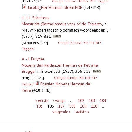
[Jacobs 1927]
Google Scholar
BibTex
RTF
Tagged
Jacobs_Her Herman Stekin.PDF
(2.47 MB)
H. J. J. Scholtens
Maastricht (Bartholomeus van), of de Traiecto
,
in:
Nieuw Nederlandsch biografisch woordenboek, 7
(1927), 819-821
[Scholtens 1927]
Google Scholar
BibTex
RTF
Tagged
A. - J. Fruytier
Nopens den karthuizer Herman de Petra te
Brugge
,
in: Biekorf, 33 (1927), 356-358
[Fruytier 1927]
Google Scholar
BibTex
RTF
Fruytier_Nopens Herman de
Tagged
Petra
(418.3 KB)
Pagina's
« eerste
‹ vorige
…
102
103
104
105
106
107
108
109
110
…
volgende ›
laatste »