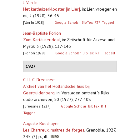
J. Van In
Het karthuizerklooster [in Lier]
,
in: Lier, vroeger en
nu, 2 (1928), 36-45
[Van In 1928]
Google Scholar
BibTex
RTF
Tagged
Jean-Baptiste Porion
Zum Kartäuserideal
,
in: Zeitschrift für Aszese und
Mystik, 3 (1928), 137-145
[Porion 1928]
Google Scholar
BibTex
RTF
Tagged
1927
C. H. C. Breesnee
Archief van het Hollandsche huis bij
Geertruidenberg
,
in: Verslagen omtrent ’s Rijks
oude archieven, 50 (1927), 277-408
[Breesnee 1927]
Google Scholar
BibTex
RTF
Tagged
Auguste Bouchayer
Les Chartreux, maîtres de forges
,
Grenoble, 1927,
245-(3) p., ill.