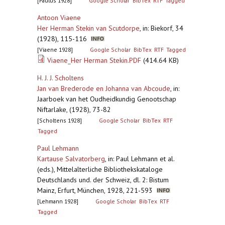
[Paulus 1928]
Google Scholar
BibTex
RTF
Tagged
Antoon Viaene
Her Herman Stekin van Scutdorpe
,
in: Biekorf, 34
(1928), 115-116
[Viaene 1928]
Google Scholar
BibTex
RTF
Tagged
Viaene_Her Herman Stekin.PDF
(414.64 KB)
H. J. J. Scholtens
Jan van Brederode en Johanna van Abcoude
,
in:
Jaarboek van het Oudheidkundig Genootschap
Niftarlake, (1928), 73-82
[Scholtens 1928]
Google Scholar
BibTex
RTF
Tagged
Paul Lehmann
Kartause Salvatorberg
,
in: Paul Lehmann et al.
(eds.), Mittelalterliche Bibliothekskataloge
Deutschlands und. der Schweiz, dl. 2: Bistum
Mainz, Erfurt, München, 1928, 221-593
[Lehmann 1928]
Google Scholar
BibTex
RTF
Tagged