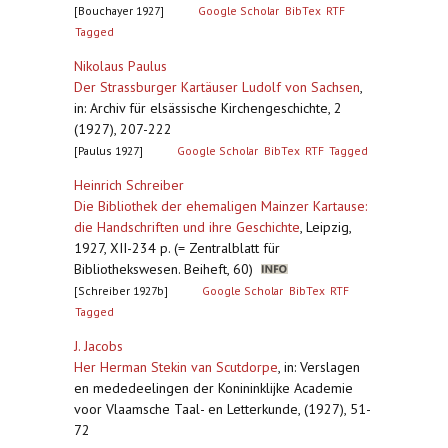
[Bouchayer 1927]
Google Scholar
BibTex
RTF
Tagged
Nikolaus Paulus
Der Strassburger Kartäuser Ludolf von Sachsen
,
in: Archiv für elsässische Kirchengeschichte, 2
(1927), 207-222
[Paulus 1927]
Google Scholar
BibTex
RTF
Tagged
Heinrich Schreiber
Die Bibliothek der ehemaligen Mainzer Kartause:
die Handschriften und ihre Geschichte
,
Leipzig,
1927, XII-234 p. (= Zentralblatt für
Bibliothekswesen. Beiheft, 60)
[Schreiber 1927b]
Google Scholar
BibTex
RTF
Tagged
J. Jacobs
Her Herman Stekin van Scutdorpe
,
in: Verslagen
en mededeelingen der Konininklijke Academie
voor Vlaamsche Taal- en Letterkunde, (1927), 51-
72