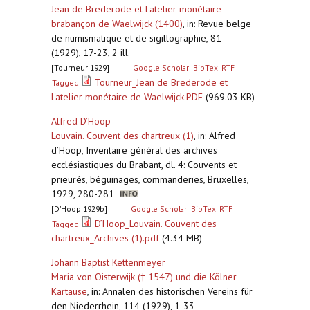
Jean de Brederode et l'atelier monétaire
brabançon de Waelwijck (1400)
,
in: Revue belge
de numismatique et de sigillographie, 81
(1929), 17-23, 2 ill.
[Tourneur 1929]
Google Scholar
BibTex
RTF
Tourneur_Jean de Brederode et
Tagged
l'atelier monétaire de Waelwijck.PDF
(969.03 KB)
Alfred D’Hoop
Louvain. Couvent des chartreux (1)
,
in: Alfred
d’Hoop, Inventaire général des archives
ecclésiastiques du Brabant, dl. 4: Couvents et
prieurés, béguinages, commanderies, Bruxelles,
1929, 280-281
[D’Hoop 1929b]
Google Scholar
BibTex
RTF
D’Hoop_Louvain. Couvent des
Tagged
chartreux_Archives (1).pdf
(4.34 MB)
Johann Baptist Kettenmeyer
Maria von Oisterwijk († 1547) und die Kölner
Kartause
,
in: Annalen des historischen Vereins für
den Niederrhein, 114 (1929), 1-33