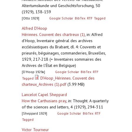
Altertumskunde und Geschichtsforschung, 50
(1929), 138-159
[Otto 1929]
Google Scholar
BibTex
RTF
Tagged
Alfred D’Hoop
Hérinnes. Couvent des chartreux (1)
,
in: Alfred
d’Hoop, Inventaire général des archives
ecclésiastiques du Brabant, dl. 4: Couvents et
prieurés, béguinages, commanderies, Bruxelles,
1929, 217-218 (= Inventaires sommaires des
Archives de l’État en Belgique)
[D’Hoop 1929a]
Google Scholar
BibTex
RTF
D’Hoop_Hérinnes. Couvent des
Tagged
charteux_Archives (1).pdf
(3.99 MB)
Lancelot Capel Sheppard
How the Carthusians pray
,
in: Thought. A quarterly
of the sciences and letters, 4 (1929), 294-311
[Sheppard 1929]
Google Scholar
BibTex
RTF
Tagged
Victor Tourneur