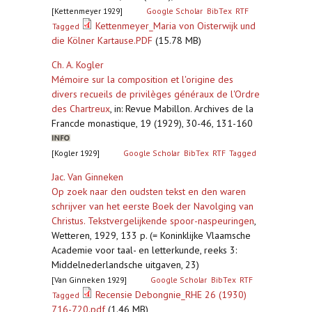
[Kettenmeyer 1929]
Google Scholar
BibTex
RTF
Kettenmeyer_Maria von Oisterwijk und
Tagged
die Kölner Kartause.PDF
(15.78 MB)
Ch. A. Kogler
Mémoire sur la composition et l'origine des
divers recueils de privilèges généraux de l'Ordre
des Chartreux
,
in: Revue Mabillon. Archives de la
Francde monastique, 19 (1929), 30-46, 131-160
[Kogler 1929]
Google Scholar
BibTex
RTF
Tagged
Jac. Van Ginneken
Op zoek naar den oudsten tekst en den waren
schrijver van het eerste Boek der Navolging van
Christus. Tekstvergelijkende spoor-naspeuringen
,
Wetteren, 1929, 133 p. (= Koninklijke Vlaamsche
Academie voor taal- en letterkunde, reeks 3:
Middelnederlandsche uitgaven, 23)
[Van Ginneken 1929]
Google Scholar
BibTex
RTF
Recensie Debongnie_RHE 26 (1930)
Tagged
716-720.pdf
(1.46 MB)