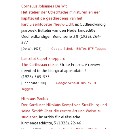
Cornelius Johannes De Wit
Het atelier der Utrechtsche miniaturen en een
kapittel uit de geschiedenis van het
karthuizerklooster Nieuw-Licht
,
in: Oudheidkundig
jaarboek. Bulletin van den Nederlandsch0en
Oudheidkundigen Bond, serie 3:8 (1928), 264-
277
[De Wit 1928]
Google Scholar
BibTex
RTF
Tagged
Lancelot Capel Sheppard
The Carthusian rite
,
in: Orate Fratres. A review
devoted to the liturgical apostolate, 2
(1928), 369-373
[Sheppard 1928]
Google Scholar
BibTex
RTF
Tagged
Nikolaus Paulus
Der Kartäuser Nikolaus Kempf von Straßburg und
seine Schrift Über die rechte Art und Weise zu
studieren
,
in: Archiv für elsässische
Kirchengeschichte, 3 (1928), 22-46