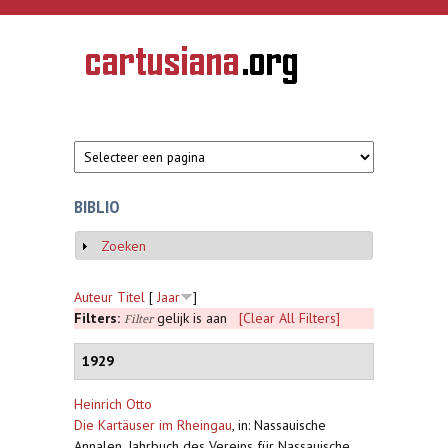
Overslaan en naar de inhoud gaan
CARTUSIANA
Geschiedenis
van de
kartuizerorde
in de
Nederlanden
BIBLIO
Zoeken
Weergeven
Auteur
Titel
[
Jaar
]
Filters:
gelijk is aan
[Clear All Filters]
Filter
1929
Heinrich Otto
Die Kartäuser im Rheingau
,
in: Nassauische
Annalen. Jahrbuch des Vereins für Nassauische