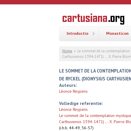
Overslaan en naar de inhoud gaan
CARTUSI
Geschiedenis
van de
kartuizerorde
in de
Nederlanden
Introductio
Monasticon
U bent hier
Home
»
Le sommet de la contemplation my
Carthusiensis 1394-1471) ... X. Pierre B
LE SOMMET DE LA CONTEMPLATION MY
DE RYCKEL (DIONYSIUS CARTHUSIEN
Auteurs:
Léonce Reypens
Volledige referentie:
Léonce Reypens
Le sommet de la contemplation mystique .
Carthusiensis 1394-1471) ... X. Pierre
(i.h.b. 44-49, 56-57)