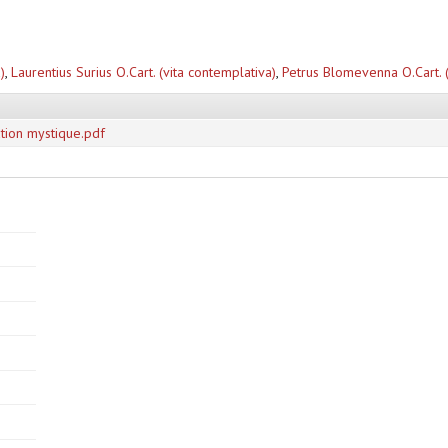
)
,
Laurentius Surius O.Cart. (vita contemplativa)
,
Petrus Blomevenna O.Cart. (
ion mystique.pdf