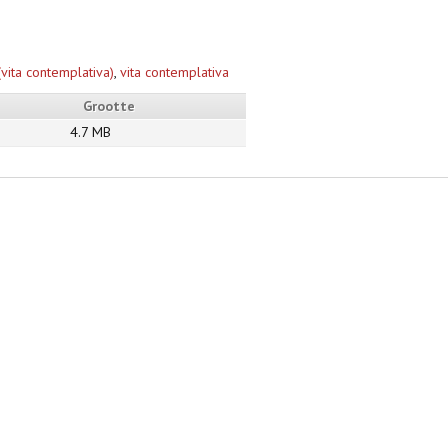
vita contemplativa)
,
vita contemplativa
Grootte
4.7 MB