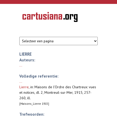
Overslaan en naar de inhoud gaan
CARTUSIANA
Geschiedenis
van de
kartuizerorde
in de
Nederlanden
LIERRE
Auteurs:
...
Volledige referentie:
...
Lierre
,
in: Maisons de l’Ordre des Chartreux: vues
et notices, dl. 2, Montreuil-sur-Mer, 1915, 257-
260, ill.
[Maisons_Lierre 1915]
Trefwoorden: