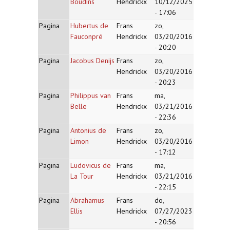
Boudins
Hendrickx
10/12/2025
- 17:06
Pagina
Hubertus de
Frans
zo,
Fauconpré
Hendrickx
03/20/2016
- 20:20
Pagina
Jacobus Denijs
Frans
zo,
Hendrickx
03/20/2016
- 20:23
Pagina
Philippus van
Frans
ma,
Belle
Hendrickx
03/21/2016
- 22:36
Pagina
Antonius de
Frans
zo,
Limon
Hendrickx
03/20/2016
- 17:12
Pagina
Ludovicus de
Frans
ma,
La Tour
Hendrickx
03/21/2016
- 22:15
Pagina
Abrahamus
Frans
do,
Ellis
Hendrickx
07/27/2023
- 20:56