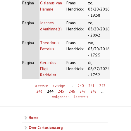
Pagina
Gislenus van
Frans
zo,
Hamme
Hendrickx
03/20/2016
- 19:58
Pagina
Joannes
Frans
zo,
d'Anthinne(s)
Hendrickx
03/20/2016
- 20:42
Pagina
Theodorus
Frans
wo,
Petreius
Hendrickx
03/30/2016
- 17:25
Pagina
Gerardus
Frans
di,
Eligii
Hendrickx
08/27/2024
Raddelet
- 17:32
Pagina's
« eerste
‹ vorige
…
240
241
242
243
244
245
246
247
248
…
volgende ›
laatste »
Home
Over Cartusiana.org