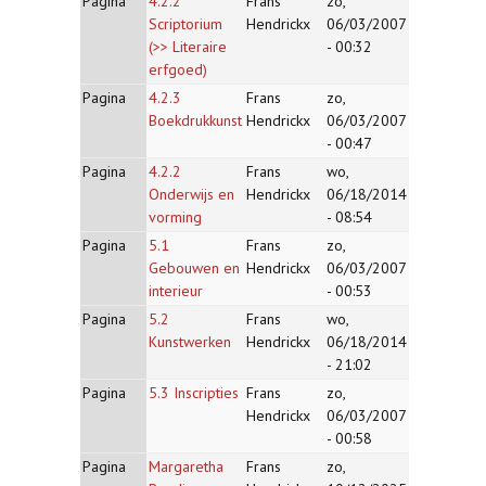
Pagina
4.2.2
Frans
zo,
Scriptorium
Hendrickx
06/03/2007
(>> Literaire
- 00:32
erfgoed)
Pagina
4.2.3
Frans
zo,
Boekdrukkunst
Hendrickx
06/03/2007
- 00:47
Pagina
4.2.2
Frans
wo,
Onderwijs en
Hendrickx
06/18/2014
vorming
- 08:54
Pagina
5.1
Frans
zo,
Gebouwen en
Hendrickx
06/03/2007
interieur
- 00:53
Pagina
5.2
Frans
wo,
Kunstwerken
Hendrickx
06/18/2014
- 21:02
Pagina
5.3 Inscripties
Frans
zo,
Hendrickx
06/03/2007
- 00:58
Pagina
Margaretha
Frans
zo,