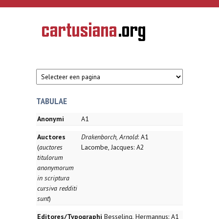
Overslaan en naar de inhoud gaan
CARTUSIANA
Geschiedenis
van de
kartuizerorde
in de
Nederlanden
TABULAE
Anonymi
A1
Auctores
Drakenborch, Arnold
: A1
(
auctores
Lacombe, Jacques: A2
titulorum
anonymorum
in scriptura
cursiva redditi
sunt
)
Editores/Typographi
Besseling, Hermannus: A1