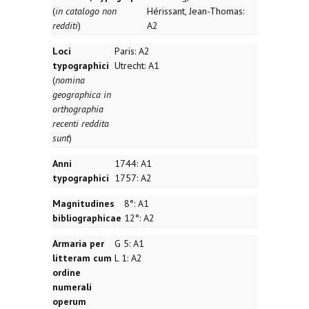
(
in catalogo non
Hérissant, Jean-Thomas:
redditi
)
A2
Loci
Paris: A2
typographici
Utrecht: A1
(
nomina
geographica in
orthographia
recenti reddita
sunt
)
Anni
1744: A1
typographici
1757: A2
Magnitudines
8°: A1
bibliographicae
12°: A2
Armaria per
G 5: A1
litteram cum
L 1: A2
ordine
numerali
operum