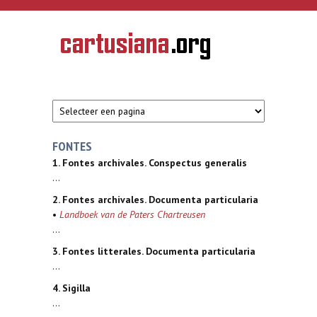
Overslaan en naar de inhoud gaan
CARTUSIANA
Geschiedenis
van de
kartuizerorde
in de
Nederlanden
FONTES
1. Fontes archivales. Conspectus generalis
...
2. Fontes archivales. Documenta particularia
•
Landboek van de Paters Chartreusen
...
3. Fontes litterales. Documenta particularia
...
4. Sigilla
...