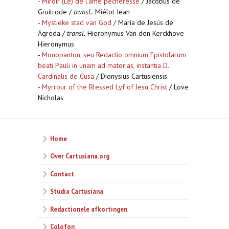
-
Miroir (Le) de l'ame pecheresse
/ Jacobus de
Gruitrode /
transl.
. Miélot Jean
-
Mystieke stad van God
/ María de Jesús de
Ágreda /
transl.
Hieronymus Van den Kerckhove
Hieronymus
-
Monopanton, seu Redactio omnium Epistolarum
beati Pauli in unam ad materias, instantia D.
Cardinalis de Cusa
/ Dionysius Cartusiensis
-
Myrrour of the Blessed Lyf of Jesu Christ
/ Love
Nicholas
Home
Over Cartusiana.org
Contact
Studia Cartusiana
Redactionele afkortingen
Colofon