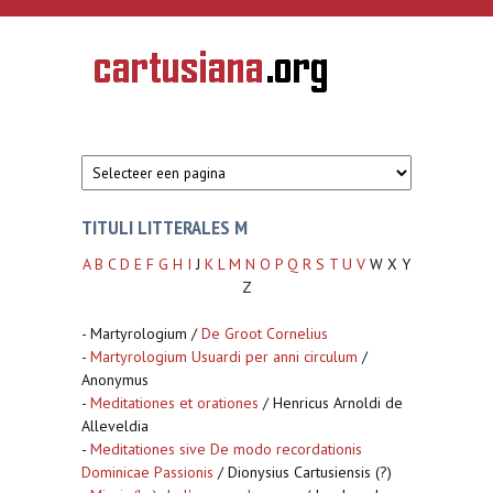
Overslaan en naar de inhoud gaan
CARTUSIANA
Geschiedenis
van de
kartuizerorde
in de
Nederlanden
TITULI LITTERALES M
A
B
C
D
E
F
G
H
I
J
K
L
M
N
O
P
Q
R
S
T
U
V
W X Y
Z
- Martyrologium /
De Groot Cornelius
-
Martyrologium Usuardi per anni circulum
/
Anonymus
-
Meditationes et orationes
/ Henricus Arnoldi de
Alleveldia
-
Meditationes sive De modo recordationis
Dominicae Passionis
/ Dionysius Cartusiensis (?)