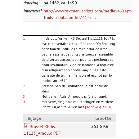
datering
na 1482, ca. 1490
internetref.
http://www.textmanuscripts.com/medieval/sept-
fruits-tribulation-60741?in...
1.
In de colofon van KB Brussel hs. 11123, fol. 79r,
maakt de vertaler zichzelf bekend: "Cy fine ung
petit traictie intitule Le miroir dor de lame
pecheresse lequel ung chartreux a rassemble
de diverses auctorites ... pour les pecheurs et
pour les amoureux de ce monde a la requeste
dun religieux son cordial amy puis a este
translate de latin en francois et escript par Io
mielot lan 1451".
2.
Stempel van de Bibliothèque nationale de
Paris.
3.
Notitie van Alain Arnoud o.p. (zie bijlage).
4.
Met verwijzing naar verluchtingen en verdere
literatuur, aan te vullen met
[Korteweg 2018]
.
Bijlage
Grootte
253.6 KB
Brussel KB hs.
11123_Arnould.PDF