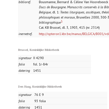
biblioref.
Bousmanne, Bernard & Céline Van Hoorebeeck 
Ducs de Bourgogne. Manuscrits conservés à la Bib
Belgique
, dl. 1:
Textes liturgiques, ascétiques, théo
philosophiques et moraux
, Bruxelles 2000, 300
3
bibliographique
Cat. KB Brussel, dl. 3, 1903, 415 (nr. 2314)
inernetref.
http://opteron1.kbr.be/manus/BELGICA/B001/
Brussel, Koninklijke Bibliotheek
signatuur
II 4290
folia
fol. 1r-84r
datering
1451
Den Haag, Koninklijke Bibliotheek
signatuur
76 E 9
folia
93 folia
datering
1451