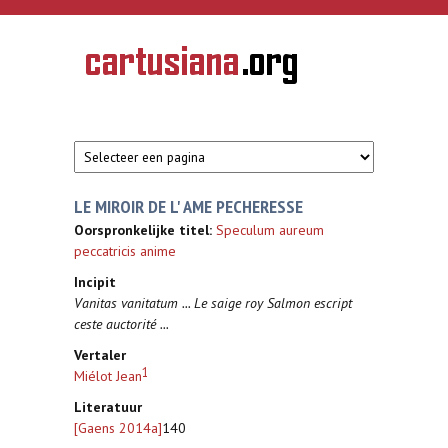
Overslaan en naar de inhoud gaan
CARTUSIANA
Geschiedenis
van de
kartuizerorde
in de
Nederlanden
LE MIROIR DE L' AME PECHERESSE
Oorspronkelijke titel:
Speculum aureum
peccatricis anime
Incipit
Vanitas vanitatum ... Le saige roy Salmon escript
ceste auctorité ...
Vertaler
1
Miélot Jean
Literatuur
[Gaens 2014a]
140