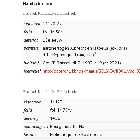
Handschriften
Brussel, Koninklijke Bibliotheek
signatuur
11120-22
folia
fol. 1r-56r
datering
15e eeuw
bezitters
aartshertogen Albrecht en Isabella (ex-libris)
2
R. F. (République Française)
biblioref.
Cat. KB Brussel, dl. 3, 1903, 419 (nr. 2321)
inernetref.
http://opteron1.kbr.be/manus/BELGICA/B001/vdg_
Brussel, Koninklijke Bibliotheek
signatuur
11123
folia
fol. 1r-79rv
datering
1451
opdrachtgever
Bourgondische Hof
bezitter
Bibliothèque de Bourgogne