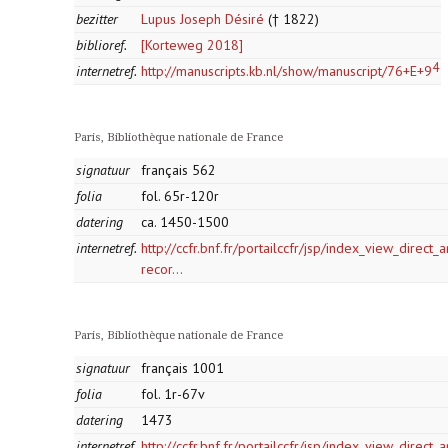
bezitter
Lupus Joseph Désiré
(† 1822)
biblioref.
[Korteweg 2018]
4
internetref.
http://manuscripts.kb.nl/show/manuscript/76+E+9
Paris, Bibliothèque nationale de France
signatuur
français 562
folia
fol. 65r-120r
datering
ca. 1450-1500
internetref.
http://ccfr.bnf.fr/portailccfr/jsp/index_view_direct
recor...
Paris, Bibliothèque nationale de France
signatuur
français 1001
folia
fol. 1r-67v
datering
1473
internetref.
http://ccfr.bnf.fr/portailccfr/jsp/index_view_direct