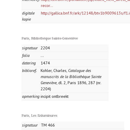
recor...
digitale
http://gallica.bnf.fr/ark:/12148/btv1b9009613s/f1
kopie
Paris, Bibliothèque Sainte-Geneviève
signatuur
2204
folia
...
datering
1474
biblioref.
Kohler, Charles,
Catalogue des
manuscrits de la Bibliothèque Sainte
Geneviève
, dl. 2, Paris 1896, 287 (nr.
2204)
opmerking
incipit ontbreekt
Paris, Les Enluminures
signatuur
TM 466