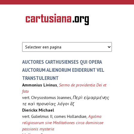
Overslaan en naar de inhoud gaan
CARTUSIANA
Geschiedenis
van de
kartuizerorde
in de
Nederlanden
AUCTORES CARTHUSIENSES QUI OPERA
AUCTORUM ALIENORUM EDIDERUNT VEL
TRANSTULERUNT
Ammonius Livinus
,
Sermo de providentia Dei et
fato
vert. Chrysostomus Joannes,
Περὶ εἱμαρμένης
τε καὶ προνοίας λόγοι ἕξ
Dierickx Michael
vert. Gulielmus II, comes Hollandiae,
Agalma
religiosorum sive Meditationes circa dominicae
passionis mysteria