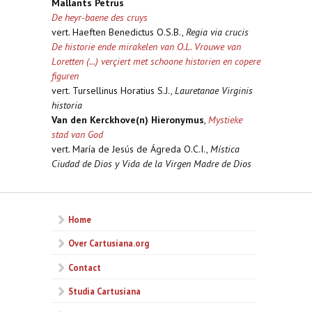
Mallants Petrus
De heyr-baene des cruys
vert. Haeften Benedictus O.S.B.,
Regia via crucis
De historie ende mirakelen van O.L. Vrouwe van
Loretten (...) verçiert met schoone historien en copere
figuren
vert. Tursellinus Horatius S.J.,
Lauretanae Virginis
historia
Van den Kerckhove(n) Hieronymus
,
Mystieke
stad van God
vert. María de Jesús de Ágreda O.C.I.,
Mística
Ciudad de Dios y Vida de la Virgen Madre de Dios
Home
Over Cartusiana.org
Contact
Studia Cartusiana