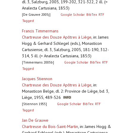
dl. 3, Salzburg, 2005, 199-202, 321-322, 2 ill. (=
Analecta Cartusiana, 185:3)
[De Grauwe 2005j]
Google Scholar
BibTex
RTF
Tagged
Francis Timmermans
Chartreuse des Douze Apôtres à Liège
,
in: James
Hogg & Gerhard Schlegel (eds.), Monasticon
Cartusiense, dl. 3, Salzburg, 2005, 181-190, 312-
314, 5 ill. (= Analecta Cartusiana, 185:3)
[Timmermans 2005b]
Google Scholar
BibTex
RTF
Tagged
Jacques Stiennon
Chartreuse des Douze Apôtres à Liège
,
in:
Monasticon Belge, dl. 2: Province de Liège, bd. 3,
Liège, 1955, 489-526
[Stiennon 1955]
Google Scholar
BibTex
RTF
Tagged
Jan De Grauwe
Chartreuse du Bois-Saint-Martin
,
in: James Hogg &
Gerhard Schlegel (eds.), Monasticon Cartusiense,