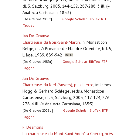
dl. 3, Salzburg, 2005, 144-152, 287-288, 3 ill. (=
Analecta Cartusiana, 185:3)
[De Grauwe 2005f]
Google Scholar
BibTex
RTF
Tagged
Jan De Grauwe
Chartreuse du Bois-Saint-Martin
,
in: Monasticon
Belge, dl. 7: Province de Flandre Orientale, bd. 5,
Liège, 1989, 889-942
[De Grauwe 1989a]
Google Scholar
BibTex
RTF
Tagged
Jan De Grauwe
Chartreuse du Kiel (Anvers), puis Lierre
,
in: James
Hogg & Gerhard Schlegel (eds.), Monasticon
Cartusiense, dl. 3, Salzburg, 2005, 117-124, 276-
278, 4 ill. (= Analecta Cartusiana, 185:3)
[De Grauwe 2005d]
Google Scholar
BibTex
RTF
Tagged
F. Desmons
La chartreuse du Mont Saint-André à Chercq, près