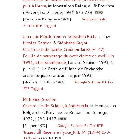
puis à Lierre
,
in: Monasticon Belge, dl. 8: Province
d'Anvers, bd. 2, Liège, 1993, 673-729
[Delvaux & De Grauwe 1993a]
Google Scholar
BibTex
RTF
Tagged
Jean-Luc Mordefroid
&
Sébastien Bully
, m.m.v.
Nicolas Garnier
&
Stéphane Guyot
Chartreuse de Sainte-Croix-en-Jarez (F - 42).
Fouille de sauvetage du petit cloître en avril-juin
1993, bilan scientifique
,
Lons-le-Saunier, 1993, 4
p., 4 ill. (= La Carte de l’Unité de Recherche
archéologique cartusienne, juin 1993)
[Mordefroid & Bully 1993]
Google Scholar
BibTex
RTF
Tagged
Micheline Soenen
Chartreuse de Scheut, à Anderlecht
,
in: Monasticon
Belge, dl. 4: Province de Brabant, bd. 6, Liège,
1972, 1385-1427
[Soenen 1972]
Google Scholar
BibTex
RTF
Recensie Pycke_RHE 69 (1974) 130-
Tagged
132.pdf
(368.53 KB)