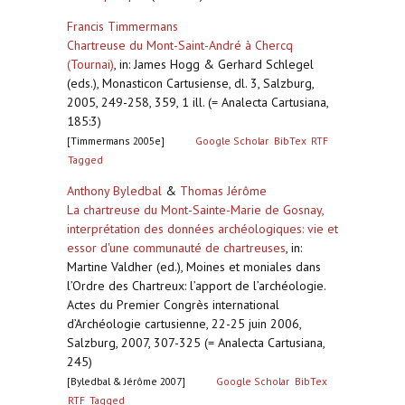
Francis Timmermans
Chartreuse du Mont-Saint-André à Chercq
(Tournai)
,
in: James Hogg & Gerhard Schlegel
(eds.), Monasticon Cartusiense, dl. 3, Salzburg,
2005, 249-258, 359, 1 ill. (= Analecta Cartusiana,
185:3)
[Timmermans 2005e]
Google Scholar
BibTex
RTF
Tagged
Anthony Byledbal
&
Thomas Jérôme
La chartreuse du Mont-Sainte-Marie de Gosnay,
interprétation des données archéologiques: vie et
essor d'une communauté de chartreuses
,
in:
Martine Valdher (ed.), Moines et moniales dans
l’Ordre des Chartreux: l’apport de l’archéologie.
Actes du Premier Congrès international
d’Archéologie cartusienne, 22-25 juin 2006,
Salzburg, 2007, 307-325 (= Analecta Cartusiana,
245)
[Byledbal & Jérôme 2007]
Google Scholar
BibTex
RTF
Tagged