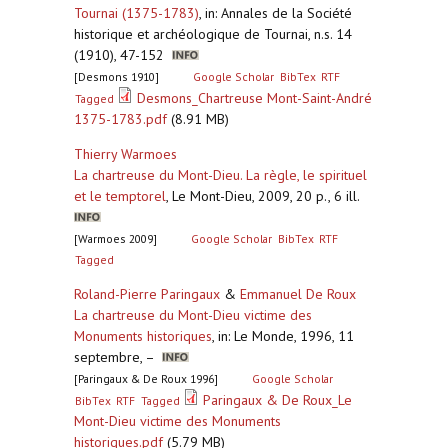
Tournai (1375-1783)
,
in: Annales de la Société
historique et archéologique de Tournai, n.s. 14
(1910), 47-152
[Desmons 1910]
Google Scholar
BibTex
RTF
Desmons_Chartreuse Mont-Saint-André
Tagged
1375-1783.pdf
(8.91 MB)
Thierry Warmoes
La chartreuse du Mont-Dieu. La règle, le spirituel
et le temptorel
,
Le Mont-Dieu, 2009, 20 p., 6 ill.
[Warmoes 2009]
Google Scholar
BibTex
RTF
Tagged
Roland-Pierre Paringaux
&
Emmanuel De Roux
La chartreuse du Mont-Dieu victime des
Monuments historiques
,
in: Le Monde, 1996, 11
septembre, –
[Paringaux & De Roux 1996]
Google Scholar
Paringaux & De Roux_Le
BibTex
RTF
Tagged
Mont-Dieu victime des Monuments
historiques.pdf
(5.79 MB)