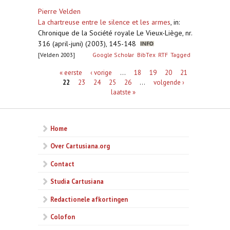
Pierre Velden
La chartreuse entre le silence et les armes
,
in:
Chronique de la Société royale Le Vieux-Liège, nr.
316 (april-juni) (2003), 145-148
[Velden 2003]
Google Scholar
BibTex
RTF
Tagged
Pagina's
« eerste
‹ vorige
…
18
19
20
21
22
23
24
25
26
…
volgende ›
laatste »
Home
Over Cartusiana.org
Contact
Studia Cartusiana
Redactionele afkortingen
Colofon