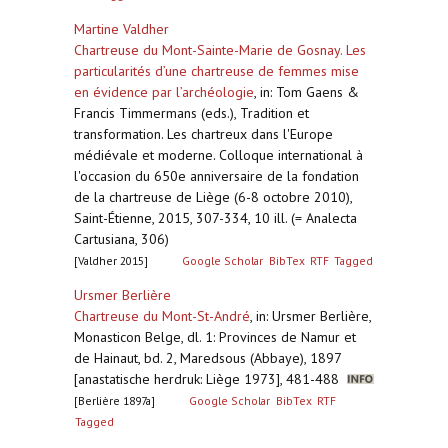
Martine Valdher
Chartreuse du Mont-Sainte-Marie de Gosnay. Les
particularités d’une chartreuse de femmes mise
en évidence par l’archéologie
,
in: Tom Gaens &
Francis Timmermans (eds.), Tradition et
transformation. Les chartreux dans l'Europe
médiévale et moderne. Colloque international à
l'occasion du 650e anniversaire de la fondation
de la chartreuse de Liège (6-8 octobre 2010),
Saint-Étienne, 2015, 307-334, 10 ill. (= Analecta
Cartusiana, 306)
[Valdher 2015]
Google Scholar
BibTex
RTF
Tagged
Ursmer Berlière
Chartreuse du Mont-St-André
,
in: Ursmer Berlière,
Monasticon Belge, dl. 1: Provinces de Namur et
de Hainaut, bd. 2, Maredsous (Abbaye), 1897
[anastatische herdruk: Liège 1973], 481-488
[Berlière 1897a]
Google Scholar
BibTex
RTF
Tagged