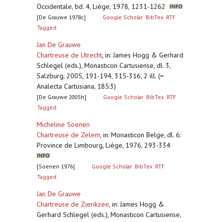
Occidentale, bd. 4, Liège, 1978, 1231-1262
[De Grauwe 1978c]
Google Scholar
BibTex
RTF
Tagged
Jan De Grauwe
Chartreuse de Utrecht
,
in: James Hogg & Gerhard
Schlegel (eds.), Monasticon Cartusiense, dl. 3,
Salzburg, 2005, 191-194, 315-316, 2 ill. (=
Analecta Cartusiana, 185:3)
[De Grauwe 2005h]
Google Scholar
BibTex
RTF
Tagged
Micheline Soenen
Chartreuse de Zelem
,
in: Monasticon Belge, dl. 6:
Province de Limbourg, Liège, 1976, 293-334
[Soenen 1976]
Google Scholar
BibTex
RTF
Tagged
Jan De Grauwe
Chartreuse de Zierikzee
,
in: James Hogg &
Gerhard Schlegel (eds.), Monasticon Cartusiense,