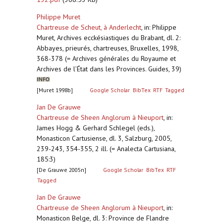
Philippe Muret
Chartreuse de Scheut, à Anderlecht
,
in: Philippe
Muret, Archives ecckésiastiques du Brabant, dl. 2:
Abbayes, prieurés, chartreuses, Bruxelles, 1998,
368-378 (= Archives générales du Royaume et
Archives de l’État dans les Provinces. Guides, 39)
[Muret 1998b]
Google Scholar
BibTex
RTF
Tagged
Jan De Grauwe
Chartreuse de Sheen Anglorum à Nieuport
,
in:
James Hogg & Gerhard Schlegel (eds.),
Monasticon Cartusiense, dl. 3, Salzburg, 2005,
239-243, 354-355, 2 ill. (= Analecta Cartusiana,
185:3)
[De Grauwe 2005n]
Google Scholar
BibTex
RTF
Tagged
Jan De Grauwe
Chartreuse de Sheen Anglorum à Nieuport
,
in:
Monasticon Belge, dl. 3: Province de Flandre