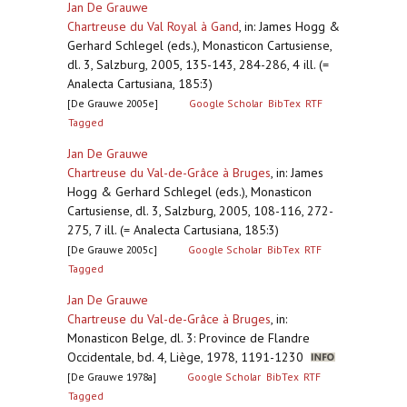
Jan De Grauwe
Chartreuse du Val Royal à Gand
,
in: James Hogg &
Gerhard Schlegel (eds.), Monasticon Cartusiense,
dl. 3, Salzburg, 2005, 135-143, 284-286, 4 ill. (=
Analecta Cartusiana, 185:3)
[De Grauwe 2005e]
Google Scholar
BibTex
RTF
Tagged
Jan De Grauwe
Chartreuse du Val-de-Grâce à Bruges
,
in: James
Hogg & Gerhard Schlegel (eds.), Monasticon
Cartusiense, dl. 3, Salzburg, 2005, 108-116, 272-
275, 7 ill. (= Analecta Cartusiana, 185:3)
[De Grauwe 2005c]
Google Scholar
BibTex
RTF
Tagged
Jan De Grauwe
Chartreuse du Val-de-Grâce à Bruges
,
in:
Monasticon Belge, dl. 3: Province de Flandre
Occidentale, bd. 4, Liège, 1978, 1191-1230
[De Grauwe 1978a]
Google Scholar
BibTex
RTF
Tagged