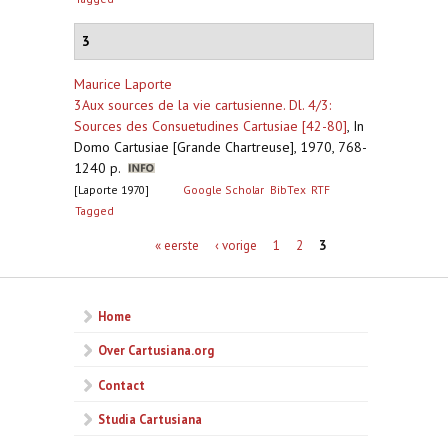
3
Maurice Laporte
3Aux sources de la vie cartusienne. Dl. 4/3:
Sources des Consuetudines Cartusiae [42-80]
,
In
Domo Cartusiae [Grande Chartreuse], 1970, 768-
1240 p.
[Laporte 1970]
Google Scholar
BibTex
RTF
Tagged
Pagina's
« eerste
‹ vorige
1
2
3
Home
Over Cartusiana.org
Contact
Studia Cartusiana