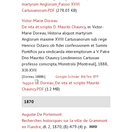
martyrum Anglorum_Passio XVIII
Cartusianorum.PDF
(278.03 KB)
Victor-Marie Doreau
De vita et scriptis D. Mauritii Chauncy
,
in: Victor-
Marie Doreau, Historia aliquot martyrum
Anglorum maxime XVIII Cartusianorum sub rege
Henrico Octavo ob fidei confessionem et Summi
Pontificis jura vindicanda interemptorum a V. Patre
Dno Mauritio Chauncy Londiniensis Cartusiae
professo conscripta, Monstrolii [Montreuil], 1888,
XIX-XVII
[Doreau 1888b]
Google Scholar
BibTex
RTF
Doreau_De vita et scriptis Mauritii
Tagged
Chauncy.PDF
(1.2 MB)
1870
Auguste De Portemont
Recherches historiques sur la ville de Grammont
en Flandre
,
dl. 2, 1870, (8)-479-(4) p.