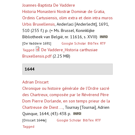
Joannes-Baptista De Vaddere
Historia Monasterii Nostræ Dominæ de Gratia,
Ordinis Cartusiensis, olim extra et dein intra muros
Urbis Bruxellensis
,
Anderlaci [Anderlecht], 1691,
510 (255 f.) p. (= Ms. Brussel, Koninklijke
Bibliotheek van België, nr. 11616, s. XVIII)
[De Vaddere 1691]
Google Scholar
BibTex
RTF
De Vaddere_Historia carthusiae
Tagged
Bruxellensis.pdf
(2.25 MB)
1644
Adrian Driscart
Chronique ou histoire générale de l’Ordre sacré
des Chartreux, composée par le Révérend Père
Dom Pierre Dorlande, en son temps prieur de la
Chartreuse de Diest ...
,
Tournay [Tournai], Adrien
Quinque, 1644, (43)-438 p.
[Driscart 1644a]
Google Scholar
BibTex
RTF
Tagged