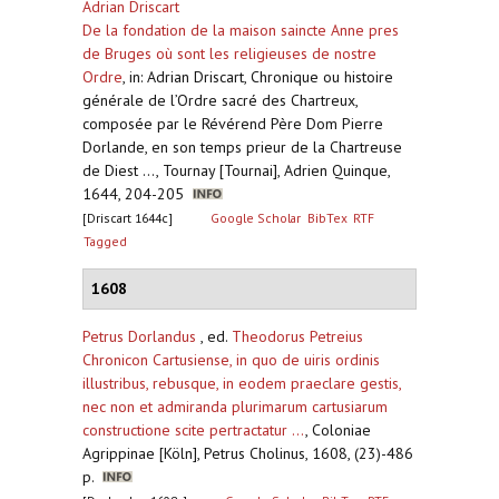
Adrian Driscart
De la fondation de la maison saincte Anne pres
de Bruges où sont les religieuses de nostre
Ordre
,
in: Adrian Driscart, Chronique ou histoire
générale de l’Ordre sacré des Chartreux,
composée par le Révérend Père Dom Pierre
Dorlande, en son temps prieur de la Chartreuse
de Diest ..., Tournay [Tournai], Adrien Quinque,
1644, 204-205
[Driscart 1644c]
Google Scholar
BibTex
RTF
Tagged
1608
Petrus Dorlandus
, ed.
Theodorus Petreius
Chronicon Cartusiense, in quo de uiris ordinis
illustribus, rebusque, in eodem praeclare gestis,
nec non et admiranda plurimarum cartusiarum
constructione scite pertractatur ...
,
Coloniae
Agrippinae [Köln], Petrus Cholinus, 1608, (23)-486
p.