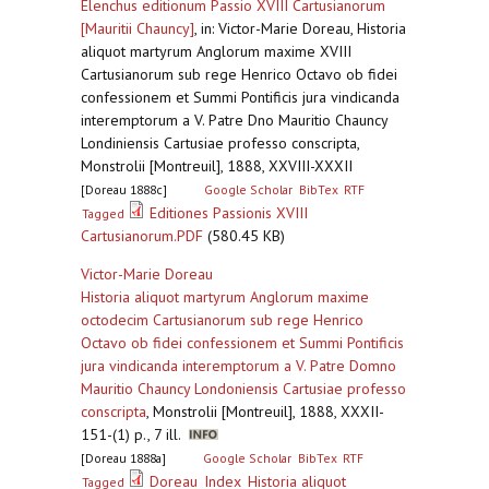
Elenchus editionum Passio XVIII Cartusianorum
[Mauritii Chauncy]
,
in: Victor-Marie Doreau, Historia
aliquot martyrum Anglorum maxime XVIII
Cartusianorum sub rege Henrico Octavo ob fidei
confessionem et Summi Pontificis jura vindicanda
interemptorum a V. Patre Dno Mauritio Chauncy
Londiniensis Cartusiae professo conscripta,
Monstrolii [Montreuil], 1888, XXVIII-XXXII
[Doreau 1888c]
Google Scholar
BibTex
RTF
Editiones Passionis XVIII
Tagged
Cartusianorum.PDF
(580.45 KB)
Victor-Marie Doreau
Historia aliquot martyrum Anglorum maxime
octodecim Cartusianorum sub rege Henrico
Octavo ob fidei confessionem et Summi Pontificis
jura vindicanda interemptorum a V. Patre Domno
Mauritio Chauncy Londoniensis Cartusiae professo
conscripta
,
Monstrolii [Montreuil], 1888, XXXII-
151-(1) p., 7 ill.
[Doreau 1888a]
Google Scholar
BibTex
RTF
Doreau_Index_Historia aliquot
Tagged