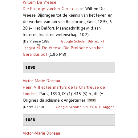
Willem De Vreese
Die Prologe van her Gerardus
,
in: Willem De
Vreese, Bijdragen tot de kennis van het leven en
de werken van Jan van Ruusbroec, Gent, 1895, 6-
20 (= Het Belfort. Maandschrift gewijd aan
letteren, kunst en wetenschap, 10:2)
[De Vreese 1895]
Google Scholar
BibTex
RTF
De Vreese_Die Prologhe van her
Tagged
Gerardus.pdf
(1.86 MB)
1890
Victor-Marie Doreau
Henri VIII et les martyrs de la Chartreuse de
Londres
,
Paris, 1890, IX-(1)-435-(3) p., ill. (=
Origines du schisme d'Angleterre)
[Doreau 1890]
Google Scholar
BibTex
RTF
Tagged
1888
Victor-Marie Doreau