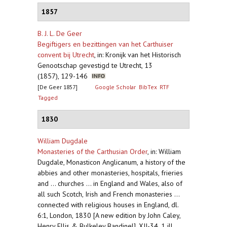
1857
B. J. L. De Geer
Begiftigers en bezittingen van het Carthuiser
convent bij Utrecht
,
in: Kronijk van het Historisch
Genootschap gevestigd te Utrecht, 13
(1857), 129-146
[De Geer 1857]
Google Scholar
BibTex
RTF
Tagged
1830
William Dugdale
Monasteries of the Carthusian Order
,
in: William
Dugdale, Monasticon Anglicanum, a history of the
abbies and other monasteries, hospitals, frieries
and ... churches ... in England and Wales, also of
all such Scotch, Irish and French monasteries ...
connected with religious houses in England, dl.
6:1, London, 1830 [A new edition by John Caley,
Henry Ellis & Bulkeley Bandinel], XII-34, 1 ill.