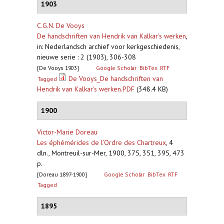
1903
C.G.N. De Vooys
De handschriften van Hendrik van Kalkar's werken
,
in: Nederlandsch archief voor kerkgeschiedenis,
nieuwe serie : 2 (1903), 306-308
[De Vooys 1903]
Google Scholar
BibTex
RTF
De Vooys_De handschriften van
Tagged
Hendrik van Kalkar's werken.PDF
(348.4 KB)
1900
Victor-Marie Doreau
Les éphémérides de l’Ordre des Chartreux
,
4
dln., Montreuil-sur-Mer, 1900, 375, 351, 395, 473
p.
[Doreau 1897-1900]
Google Scholar
BibTex
RTF
Tagged
1895