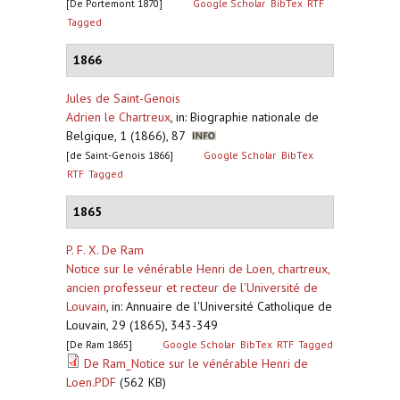
[De Portemont 1870]
Google Scholar
BibTex
RTF
Tagged
1866
Jules de Saint-Genois
Adrien le Chartreux
,
in: Biographie nationale de
Belgique, 1 (1866), 87
[de Saint-Genois 1866]
Google Scholar
BibTex
RTF
Tagged
1865
P. F. X. De Ram
Notice sur le vénérable Henri de Loen, chartreux,
ancien professeur et recteur de l'Université de
Louvain
,
in: Annuaire de l'Université Catholique de
Louvain, 29 (1865), 343-349
[De Ram 1865]
Google Scholar
BibTex
RTF
Tagged
De Ram_Notice sur le vénérable Henri de
Loen.PDF
(562 KB)