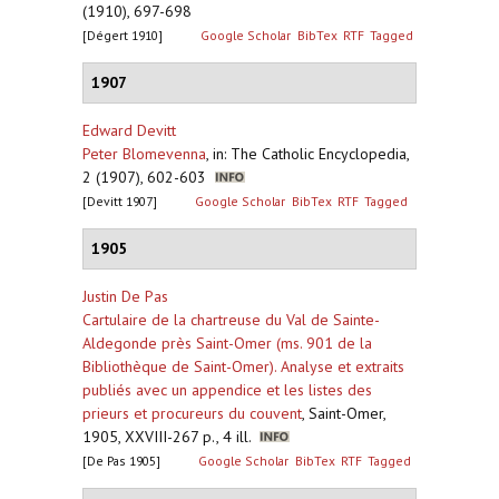
(1910), 697-698
[Dégert 1910]
Google Scholar
BibTex
RTF
Tagged
1907
Edward Devitt
Peter Blomevenna
,
in: The Catholic Encyclopedia,
2 (1907), 602-603
[Devitt 1907]
Google Scholar
BibTex
RTF
Tagged
1905
Justin De Pas
Cartulaire de la chartreuse du Val de Sainte-
Aldegonde près Saint-Omer (ms. 901 de la
Bibliothèque de Saint-Omer). Analyse et extraits
publiés avec un appendice et les listes des
prieurs et procureurs du couvent
,
Saint-Omer,
1905, XXVIII-267 p., 4 ill.
[De Pas 1905]
Google Scholar
BibTex
RTF
Tagged