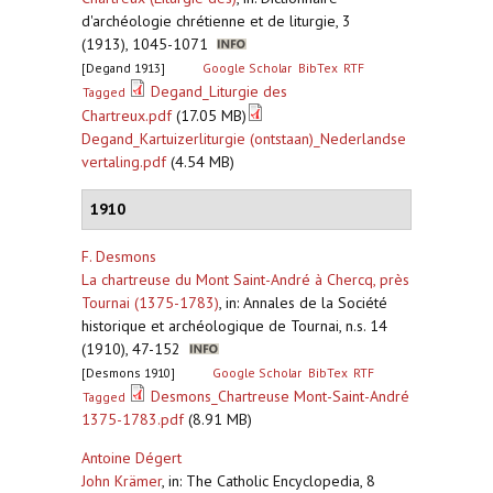
d'archéologie chrétienne et de liturgie, 3
(1913), 1045-1071
[Degand 1913]
Google Scholar
BibTex
RTF
Degand_Liturgie des
Tagged
Chartreux.pdf
(17.05 MB)
Degand_Kartuizerliturgie (ontstaan)_Nederlandse
vertaling.pdf
(4.54 MB)
1910
F. Desmons
La chartreuse du Mont Saint-André à Chercq, près
Tournai (1375-1783)
,
in: Annales de la Société
historique et archéologique de Tournai, n.s. 14
(1910), 47-152
[Desmons 1910]
Google Scholar
BibTex
RTF
Desmons_Chartreuse Mont-Saint-André
Tagged
1375-1783.pdf
(8.91 MB)
Antoine Dégert
John Krämer
,
in: The Catholic Encyclopedia, 8