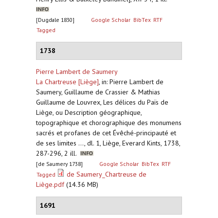
[Dugdale 1830]
Google Scholar
BibTex
RTF
Tagged
1738
Pierre Lambert de Saumery
La Chartreuse [Liège]
,
in: Pierre Lambert de
Saumery, Guillaume de Crassier & Mathias
Guillaume de Louvrex, Les délices du Païs de
Liège, ou Description géographique,
topographique et chorographique des monumens
sacrés et profanes de cet Évêché-principauté et
de ses limites ..., dl. 1, Liège, Everard Kints, 1738,
287-296, 2 ill.
[de Saumery 1738]
Google Scholar
BibTex
RTF
de Saumery_Chartreuse de
Tagged
Liège.pdf
(14.36 MB)
1691