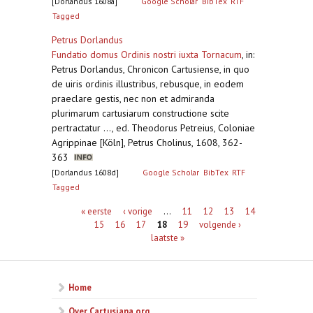
[Dorlandus 1608a]
Google Scholar
BibTex
RTF
Tagged
Petrus Dorlandus
Fundatio domus Ordinis nostri iuxta Tornacum
,
in:
Petrus Dorlandus, Chronicon Cartusiense, in quo
de uiris ordinis illustribus, rebusque, in eodem
praeclare gestis, nec non et admiranda
plurimarum cartusiarum constructione scite
pertractatur ..., ed. Theodorus Petreius, Coloniae
Agrippinae [Köln], Petrus Cholinus, 1608, 362-
363
[Dorlandus 1608d]
Google Scholar
BibTex
RTF
Tagged
Pagina's
« eerste
‹ vorige
…
11
12
13
14
15
16
17
18
19
volgende ›
laatste »
Home
Over Cartusiana.org