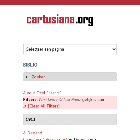
Overslaan en naar de inhoud gaan
CARTUSIANA
Geschiedenis
van de
kartuizerorde
in de
Nederlanden
BIBLIO
Zoeken
Weergeven
Auteur
Titel
[
Jaar
]
Filters:
gelijk is aan
First Letter Of Last Name
[Clear All Filters]
D
1913
A. Degand
Chartreux (Liturgie des)
,
in: Dictionnaire