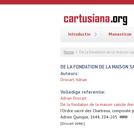
Overslaan en naar de inhoud gaan
CARTUSI
Geschiedenis
van de
kartuizerorde
in de
Nederlanden
Introductio
Monasticon
U bent hier
Home
»
De la fondation de la maison sai
DE LA FONDATION DE LA MAISON S
Auteurs:
Driscart, Adrian
Volledige referentie:
Adrian Driscart
De la fondation de la maison saincte An
l’Ordre sacré des Chartreux, composée pa
Adrien Quinque, 1644, 204-205
[Driscart 1644c]