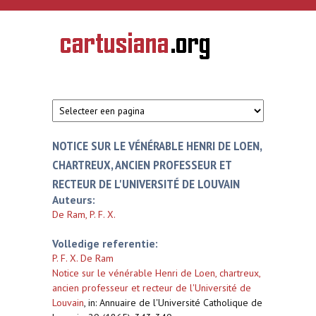
Overslaan en naar de inhoud gaan
CARTUSIANA
Geschiedenis
van de
kartuizerorde
in de
Nederlanden
NOTICE SUR LE VÉNÉRABLE HENRI DE LOEN,
CHARTREUX, ANCIEN PROFESSEUR ET
RECTEUR DE L'UNIVERSITÉ DE LOUVAIN
Auteurs:
De Ram, P. F. X.
Volledige referentie:
P. F. X. De Ram
Notice sur le vénérable Henri de Loen, chartreux,
ancien professeur et recteur de l'Université de
Louvain
,
in: Annuaire de l'Université Catholique de