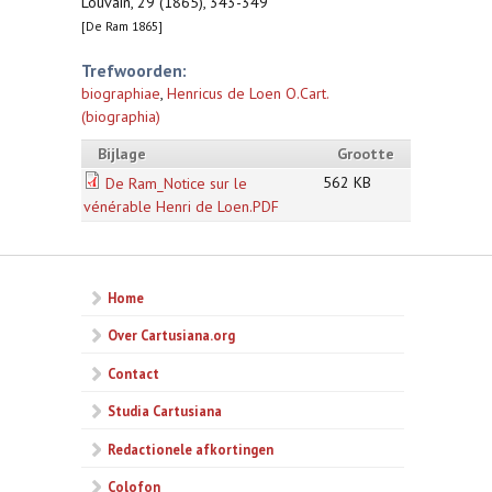
Louvain, 29 (1865), 343-349
[De Ram 1865]
Trefwoorden:
biographiae
,
Henricus de Loen O.Cart.
(biographia)
Bijlage
Grootte
562 KB
De Ram_Notice sur le
vénérable Henri de Loen.PDF
Home
Over Cartusiana.org
Contact
Studia Cartusiana
Redactionele afkortingen
Colofon