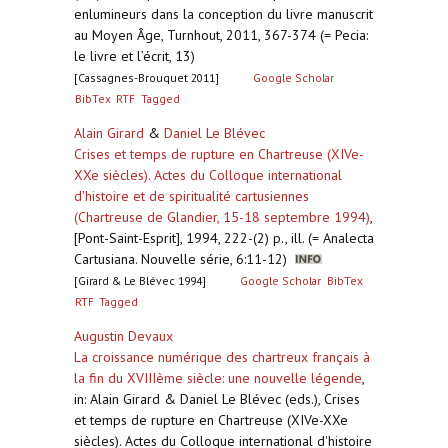
enlumineurs dans la conception du livre manuscrit
au Moyen Âge, Turnhout, 2011, 367-374 (= Pecia:
le livre et l’écrit, 13)
[Cassagnes-Brouquet 2011]
Google Scholar
BibTex
RTF
Tagged
Alain Girard
&
Daniel Le Blévec
Crises et temps de rupture en Chartreuse (XIVe-
XXe siècles). Actes du Colloque international
d'histoire et de spiritualité cartusiennes
(Chartreuse de Glandier, 15-18 septembre 1994)
,
[Pont-Saint-Esprit], 1994, 222-(2) p., ill. (= Analecta
Cartusiana. Nouvelle série, 6:11-12)
[Girard & Le Blévec 1994]
Google Scholar
BibTex
RTF
Tagged
Augustin Devaux
La croissance numérique des chartreux français à
la fin du XVIIIème siècle: une nouvelle légende
,
in: Alain Girard & Daniel Le Blévec (eds.), Crises
et temps de rupture en Chartreuse (XIVe-XXe
siècles). Actes du Colloque international d'histoire