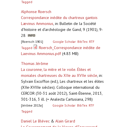
Tagged
Alphonse Roersch
Correspondance inédite du chartreux gantois
Lævinus Ammonius
,
in: Bulletin de la Société
d’histoire et d’archéologie de Gand, 9 (1901), 9-
28
[Roersch 1901]
Google Scholar
BibTex
RTF
Roersch_Correspondance inédite de
Tagged
Laevinus Ammonius.pdf
(4.83 MB)
Thomas Jérôme
La couronne, la mitre et le voile. Élites et
moniales chartreuses du XIIe au XVIIe siècle
,
in:
Sylvain Excoffon (ed.), Les chartreux et les élites
(XIIe-XVIIIe siècles). Colloque international du
CERCOR (30-31 août 2012), Saint-Étienne, 2013,
301-316, 3 ill. (= Analecta Cartusiana, 298)
[Jérôme 2013a]
Google Scholar
BibTex
RTF
Tagged
Daniel Le Blévec
&
Alain Girard