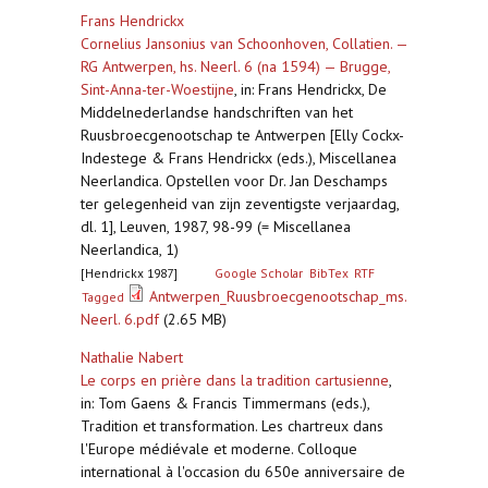
Frans Hendrickx
Cornelius Jansonius van Schoonhoven, Collatien. —
RG Antwerpen, hs. Neerl. 6 (na 1594) — Brugge,
Sint-Anna-ter-Woestijne
,
in: Frans Hendrickx, De
Middelnederlandse handschriften van het
Ruusbroecgenootschap te Antwerpen [Elly Cockx-
Indestege & Frans Hendrickx (eds.), Miscellanea
Neerlandica. Opstellen voor Dr. Jan Deschamps
ter gelegenheid van zijn zeventigste verjaardag,
dl. 1], Leuven, 1987, 98-99 (= Miscellanea
Neerlandica, 1)
[Hendrickx 1987]
Google Scholar
BibTex
RTF
Antwerpen_Ruusbroecgenootschap_ms.
Tagged
Neerl. 6.pdf
(2.65 MB)
Nathalie Nabert
Le corps en prière dans la tradition cartusienne
,
in: Tom Gaens & Francis Timmermans (eds.),
Tradition et transformation. Les chartreux dans
l'Europe médiévale et moderne. Colloque
international à l'occasion du 650e anniversaire de