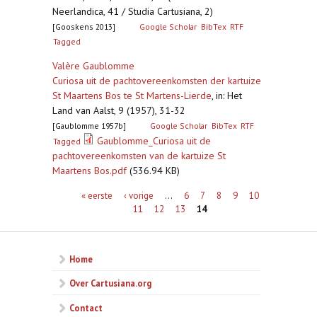
Neerlandica, 41 / Studia Cartusiana, 2)
[Gooskens 2013]
Google Scholar
BibTex
RTF
Tagged
Valère Gaublomme
Curiosa uit de pachtovereenkomsten der kartuize
St Maartens Bos te St Martens-Lierde
,
in: Het
Land van Aalst, 9 (1957), 31-32
[Gaublomme 1957b]
Google Scholar
BibTex
RTF
Gaublomme_Curiosa uit de
Tagged
pachtovereenkomsten van de kartuize St
Maartens Bos.pdf
(536.94 KB)
Pagina's
« eerste
‹ vorige
…
6
7
8
9
10
11
12
13
14
Home
Over Cartusiana.org
Contact