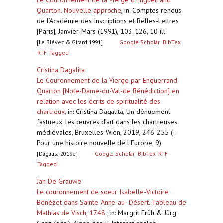
Le Couronnement de la Vierge d’Enguerrand
Quarton. Nouvelle approche
,
in: Comptes rendus
de l’Académie des Inscriptions et Belles-Lettres
[Paris], Janvier-Mars (1991), 103-126, 10 ill.
[Le Blévec & Girard 1991]
Google Scholar
BibTex
RTF
Tagged
Cristina Dagalita
Le Couronnement de la Vierge par Enguerrand
Quarton [Note-Dame-du-Val-de Bénédiction] en
relation avec les écrits de spiritualité des
chartreux
,
in: Cristina Dagalita, Un dénuement
fastueux: les œuvres d’art dans les chartreuses
médiévales, Bruxelles-Wien, 2019, 246-255 (=
Pour une histoire nouvelle de l'Europe, 9)
[Dagalita 2019e]
Google Scholar
BibTex
RTF
Tagged
Jan De Grauwe
Le couronnement de soeur Isabelle-Victoire
Bénézet dans Sainte-Anne-au- Désert. Tableau de
Mathias de Visch, 1748
,
in: Margrit Früh & Jürg