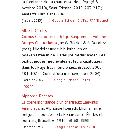
la fondation de la chartreuse de Liège (6-8
octobre 2010), Saint-Étienne, 2015, 203-217 (=
Analecta Cartusiana, 306)
[Nabert 2015]
Google Scholar
BibTex
RTF
Tagged
Albert Derolez
Corpus Catalogorum Belgii. Supplement volume I:
Bruges Charterhouse
,
in: W. Bracke & A. Derolez
(eds.), Middeleeuwse bibliotheken en
boekenlijsten in de Zuidelijke Nederlanden. Les
bibliothèques médiévales et leurs catalogues
dans les Pays-Bas méridionaux, Brussel, 2005,
101-102 (= Contactforum 5 november 2004)
[Derolez 2005]
Google Scholar
BibTex
RTF
Tagged
Alphonse Roersch
La correspondance d'un chartreux: Laevinus
Ammonius
,
in: Alphonse Roersch, L'humanisme
belge à l'époque de la Renaissance. Études et
portraits, Bruxelles, 1910, 58-68
[Roersch 1910]
Google Scholar
BibTex
RTF