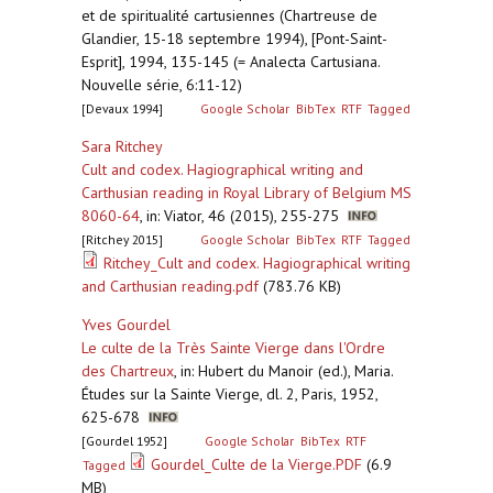
et de spiritualité cartusiennes (Chartreuse de
Glandier, 15-18 septembre 1994), [Pont-Saint-
Esprit], 1994, 135-145 (= Analecta Cartusiana.
Nouvelle série, 6:11-12)
[Devaux 1994]
Google Scholar
BibTex
RTF
Tagged
Sara Ritchey
Cult and codex. Hagiographical writing and
Carthusian reading in Royal Library of Belgium MS
8060-64
,
in: Viator, 46 (2015), 255-275
[Ritchey 2015]
Google Scholar
BibTex
RTF
Tagged
Ritchey_Cult and codex. Hagiographical writing
and Carthusian reading.pdf
(783.76 KB)
Yves Gourdel
Le culte de la Très Sainte Vierge dans l'Ordre
des Chartreux
,
in: Hubert du Manoir (ed.), Maria.
Études sur la Sainte Vierge, dl. 2, Paris, 1952,
625-678
[Gourdel 1952]
Google Scholar
BibTex
RTF
Gourdel_Culte de la Vierge.PDF
(6.9
Tagged
MB)