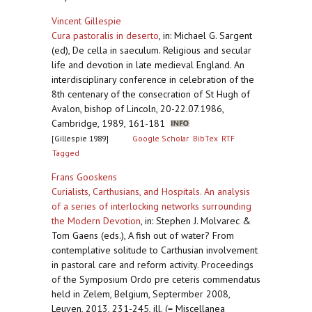
Vincent Gillespie
Cura pastoralis in deserto
,
in: Michael G. Sargent
(ed), De cella in saeculum. Religious and secular
life and devotion in late medieval England. An
interdisciplinary conference in celebration of the
8th centenary of the consecration of St Hugh of
Avalon, bishop of Lincoln, 20-22.07.1986,
Cambridge, 1989, 161-181
[Gillespie 1989]
Google Scholar
BibTex
RTF
Tagged
Frans Gooskens
Curialists, Carthusians, and Hospitals. An analysis
of a series of interlocking networks surrounding
the Modern Devotion
,
in: Stephen J. Molvarec &
Tom Gaens (eds.), A fish out of water? From
contemplative solitude to Carthusian involvement
in pastoral care and reform activity. Proceedings
of the Symposium Ordo pre ceteris commendatus
held in Zelem, Belgium, Septermber 2008,
Leuven, 2013, 231-245, ill. (= Miscellanea