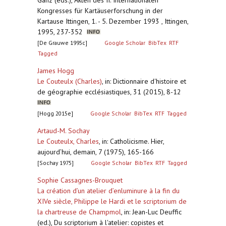
Ganz (eds.), Akten des II. Internationalen
Kongresses für Kartäuserforschung in der
Kartause Ittingen, 1. - 5. Dezember 1993 , Ittingen,
1995, 237-352
[De Grauwe 1995c]
Google Scholar
BibTex
RTF
Tagged
James Hogg
Le Couteulx (Charles)
,
in: Dictionnaire d'histoire et
de géographie ecclésiastiques, 31 (2015), 8-12
[Hogg 2015e]
Google Scholar
BibTex
RTF
Tagged
Artaud-M. Sochay
Le Couteulx, Charles
,
in: Catholicisme. Hier,
aujourd’hui, demain, 7 (1975), 165-166
[Sochay 1975]
Google Scholar
BibTex
RTF
Tagged
Sophie Cassagnes-Brouquet
La création d’un atelier d’enluminure à la fin du
XIVe siècle, Philippe le Hardi et le scriptorium de
la chartreuse de Champmol
,
in: Jean-Luc Deuffic
(ed.), Du scriptorium à l'atelier: copistes et