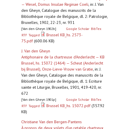
— Wesel, Domus Insulae Reginae Coeli
,
in: J. Van
den Gheyn, Catalogue des manuscrits de la
Bibliothèque royale de Belgique, dl. 2: Patrologie,
Bruxelles, 1902, 22-23, nr. 931
[Van den Gheyn 1902b]
Google Scholar
BibTex
Brussel KB_hs. 2573-
RTF
Tagged
75.pdf
(600.06 KB)
J. Van den Gheyn
Antiphonaire de la chartreuse d'Anderlecht — KB
Brussel, hs. 15072 (1464) — Scheut (Anderlecht
bij Brussel), Onze-Lieve-Vrouw van Gratie
,
in: J.
Van den Gheyn, Catalogue des manuscrits de la
Bibliothèque royale de Belgique, dl. 1: Ecriture
sainte et Liturgie, Bruxelles, 1901, 419-420, nr.
672
[Van den Gheyn 1901p]
Google Scholar
BibTex
Brussel KB_hs. 15072.pdf
(357.92
RTF
Tagged
KB)
Christiane Van den Bergen-Pantens
À propos de deux volets d’un retable chartreux