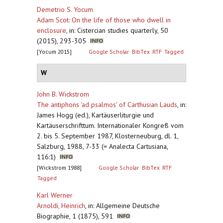
Demetrio S. Yocum
Adam Scot: On the life of those who dwell in
enclosure
,
in: Cistercian studies quarterly, 50
(2015), 293-305
[Yocum 2015]
Google Scholar
BibTex
RTF
Tagged
W
John B. Wickstrom
The antiphons 'ad psalmos' of Carthusian Lauds
,
in:
James Hogg (ed.), Kartäuserliturgie und
Kartäuserschrifttum. Internationaler Kongreß vom
2. bis 5. September 1987, Klosterneuburg, dl. 1,
Salzburg, 1988, 7-33 (= Analecta Cartusiana,
116:1)
[Wickstrom 1988]
Google Scholar
BibTex
RTF
Tagged
Karl Werner
Arnoldi, Heinrich
,
in: Allgemeine Deutsche
Biographie, 1 (1875), 591