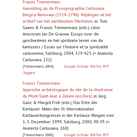
Francis Timmermans
Aanvulling op de Prosopographia Cartusiana
Belgica Renovata (1314-1796). Wijdingen uit het
archief van het aartsbisdom Mechelen
,
in: Tom
Gaens & Francis Timmermans (eds.), Liber
Amicorum Jan De Grauwe. Essays over de
geschiedenis en het spirituele leven van de
kartuizers / Essais sur l'histoire et la spiritualité
cartusienne, Salzburg, 2004, 329-425 (= Analecta
Cartusiana, 222)
[Timmermans 2004]
Google Scholar
BibTex
RTF
Tagged
Francis Timmermans
Approche archéologique du site de la chartreuse
du Mont-Saint-Jean à Zelem-lez-Diest
,
in: Jürg
Ganz & Margrit Früh (eds.), Das Erbe der
Kartäuser. Akten des III. Internationalen
Kartäuserkongresses in der Kartause Ittingen vom
1.-5. Dezember 1999, Salzburg, 2000, 90-93 (=
Analecta Cartusiana, 160)
[Timmermans 2000]
Google Scholar
BibTex
RTF