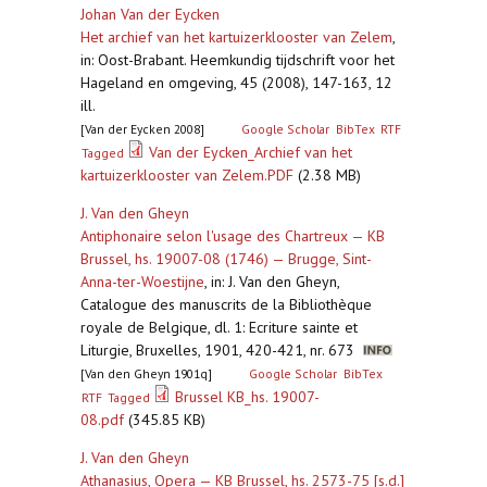
Johan Van der Eycken
Het archief van het kartuizerklooster van Zelem
,
in: Oost-Brabant. Heemkundig tijdschrift voor het
Hageland en omgeving, 45 (2008), 147-163, 12
ill.
[Van der Eycken 2008]
Google Scholar
BibTex
RTF
Van der Eycken_Archief van het
Tagged
kartuizerklooster van Zelem.PDF
(2.38 MB)
J. Van den Gheyn
Antiphonaire selon l'usage des Chartreux — KB
Brussel, hs. 19007-08 (1746) — Brugge, Sint-
Anna-ter-Woestijne
,
in: J. Van den Gheyn,
Catalogue des manuscrits de la Bibliothèque
royale de Belgique, dl. 1: Ecriture sainte et
Liturgie, Bruxelles, 1901, 420-421, nr. 673
[Van den Gheyn 1901q]
Google Scholar
BibTex
Brussel KB_hs. 19007-
RTF
Tagged
08.pdf
(345.85 KB)
J. Van den Gheyn
Athanasius, Opera — KB Brussel, hs. 2573-75 [s.d.]