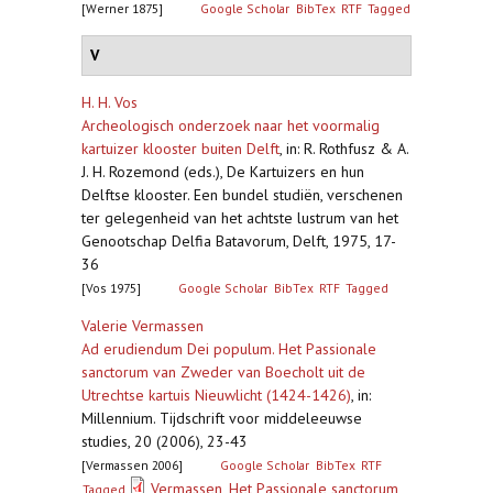
[Werner 1875]
Google Scholar
BibTex
RTF
Tagged
V
H. H. Vos
Archeologisch onderzoek naar het voormalig
kartuizer klooster buiten Delft
,
in: R. Rothfusz & A.
J. H. Rozemond (eds.), De Kartuizers en hun
Delftse klooster. Een bundel studiën, verschenen
ter gelegenheid van het achtste lustrum van het
Genootschap Delfia Batavorum, Delft, 1975, 17-
36
[Vos 1975]
Google Scholar
BibTex
RTF
Tagged
Valerie Vermassen
Ad erudiendum Dei populum. Het Passionale
sanctorum van Zweder van Boecholt uit de
Utrechtse kartuis Nieuwlicht (1424-1426)
,
in:
Millennium. Tijdschrift voor middeleeuwse
studies, 20 (2006), 23-43
[Vermassen 2006]
Google Scholar
BibTex
RTF
Vermassen_Het Passionale sanctorum
Tagged