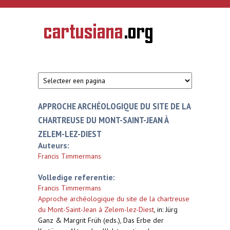
Overslaan en naar de inhoud gaan
CARTUSIANA
Geschiedenis
van de
kartuizerorde
in de
Nederlanden
APPROCHE ARCHÉOLOGIQUE DU SITE DE LA
CHARTREUSE DU MONT-SAINT-JEAN À
ZELEM-LEZ-DIEST
Auteurs:
Francis Timmermans
Volledige referentie:
Francis Timmermans
Approche archéologique du site de la chartreuse
du Mont-Saint-Jean à Zelem-lez-Diest
,
in: Jürg
Ganz & Margrit Früh (eds.), Das Erbe der