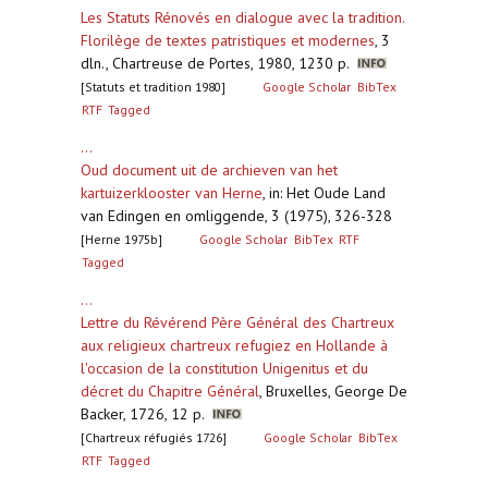
Les Statuts Rénovés en dialogue avec la tradition.
Florilège de textes patristiques et modernes
,
3
dln., Chartreuse de Portes, 1980, 1230 p.
[Statuts et tradition 1980]
Google Scholar
BibTex
RTF
Tagged
...
Oud document uit de archieven van het
kartuizerklooster van Herne
,
in: Het Oude Land
van Edingen en omliggende, 3 (1975), 326-328
[Herne 1975b]
Google Scholar
BibTex
RTF
Tagged
...
Lettre du Révérend Père Général des Chartreux
aux religieux chartreux refugiez en Hollande à
l'occasion de la constitution Unigenitus et du
décret du Chapitre Général
,
Bruxelles, George De
Backer, 1726, 12 p.
[Chartreux réfugiés 1726]
Google Scholar
BibTex
RTF
Tagged