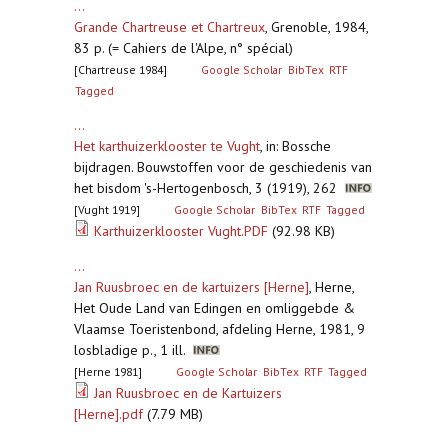
...
Grande Chartreuse et Chartreux
,
Grenoble, 1984,
83 p. (= Cahiers de l'Alpe, n° spécial)
[Chartreuse 1984]
Google Scholar
BibTex
RTF
Tagged
...
Het karthuizerklooster te Vught
,
in: Bossche
bijdragen. Bouwstoffen voor de geschiedenis van
het bisdom 's-Hertogenbosch, 3 (1919), 262
[Vught 1919]
Google Scholar
BibTex
RTF
Tagged
Karthuizerklooster Vught.PDF
(92.98 KB)
...
Jan Ruusbroec en de kartuizers [Herne]
,
Herne,
Het Oude Land van Edingen en omliggebde &
Vlaamse Toeristenbond, afdeling Herne, 1981, 9
losbladige p., 1 ill.
[Herne 1981]
Google Scholar
BibTex
RTF
Tagged
Jan Ruusbroec en de Kartuizers
[Herne].pdf
(7.79 MB)