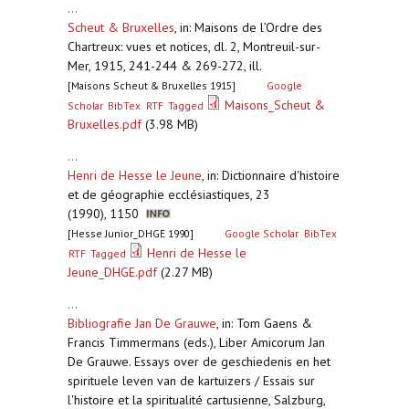
...
Scheut & Bruxelles
,
in: Maisons de l’Ordre des
Chartreux: vues et notices, dl. 2, Montreuil-sur-
Mer, 1915, 241-244 & 269-272, ill.
[Maisons Scheut & Bruxelles 1915]
Google
Maisons_Scheut &
Scholar
BibTex
RTF
Tagged
Bruxelles.pdf
(3.98 MB)
...
Henri de Hesse le Jeune
,
in: Dictionnaire d'histoire
et de géographie ecclésiastiques, 23
(1990), 1150
[Hesse Junior_DHGE 1990]
Google Scholar
BibTex
Henri de Hesse le
RTF
Tagged
Jeune_DHGE.pdf
(2.27 MB)
...
Bibliografie Jan De Grauwe
,
in: Tom Gaens &
Francis Timmermans (eds.), Liber Amicorum Jan
De Grauwe. Essays over de geschiedenis en het
spirituele leven van de kartuizers / Essais sur
l'histoire et la spiritualité cartusienne, Salzburg,