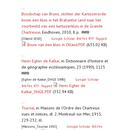
...
Boodschap van Bruno, stichter der Kartuizerorde:
bouw een kluis in het Brabantse land naar het
voorbeeld van een kartuizerkluis in de Grande
Chartreuse
,
Eindhoven, 2010, 8 p.
[Olland 2010]
Google Scholar
BibTex
RTF
Tagged
Bouw van een kluis in Olland.PDF
(635.02 KB)
...
Henri Egher de Kalkar
,
in: Dictionnaire d'histoire et
de géographie ecclésiastiques, 23 (1990), 1125
[Egher de Kalkar_DHGE 1990]
Google Scholar
Henri Egher de
BibTex
RTF
Tagged
Kalkar_DHGE.PDF
(332.94 KB)
...
Tournai
,
in: Maisons de l’Ordre des Chartreux:
vues et notices, dl. 2, Montreuil-sur-Mer, 1915,
229-232, ill.
[Maisons_Tournai 1915]
Google Scholar
BibTex