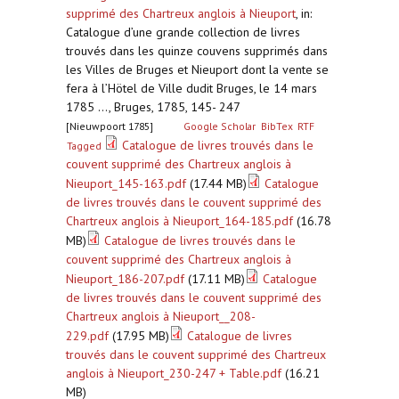
supprimé des Chartreux anglois à Nieuport
,
in:
Catalogue d’une grande collection de livres
trouvés dans les quinze couvens supprimés dans
les Villes de Bruges et Nieuport dont la vente se
fera à l’Hötel de Ville dudit Bruges, le 14 mars
1785 ..., Bruges, 1785, 145- 247
[Nieuwpoort 1785]
Google Scholar
BibTex
RTF
Catalogue de livres trouvés dans le
Tagged
couvent supprimé des Chartreux anglois à
Nieuport_145-163.pdf
(17.44 MB)
Catalogue
de livres trouvés dans le couvent supprimé des
Chartreux anglois à Nieuport_164-185.pdf
(16.78
MB)
Catalogue de livres trouvés dans le
couvent supprimé des Chartreux anglois à
Nieuport_186-207.pdf
(17.11 MB)
Catalogue
de livres trouvés dans le couvent supprimé des
Chartreux anglois à Nieuport__208-
229.pdf
(17.95 MB)
Catalogue de livres
trouvés dans le couvent supprimé des Chartreux
anglois à Nieuport_230-247 + Table.pdf
(16.21
MB)