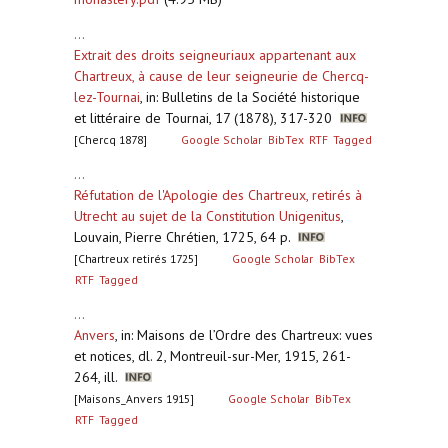
...
Extrait des droits seigneuriaux appartenant aux
Chartreux, à cause de leur seigneurie de Chercq-
lez-Tournai
,
in: Bulletins de la Société historique
et littéraire de Tournai, 17 (1878), 317-320
[Chercq 1878]
Google Scholar
BibTex
RTF
Tagged
...
Réfutation de l'Apologie des Chartreux, retirés à
Utrecht au sujet de la Constitution Unigenitus
,
Louvain, Pierre Chrétien, 1725, 64 p.
[Chartreux retirés 1725]
Google Scholar
BibTex
RTF
Tagged
...
Anvers
,
in: Maisons de l’Ordre des Chartreux: vues
et notices, dl. 2, Montreuil-sur-Mer, 1915, 261-
264, ill.
[Maisons_Anvers 1915]
Google Scholar
BibTex
RTF
Tagged