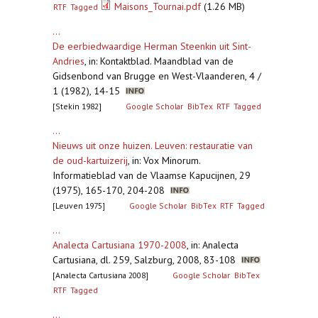
Maisons_Tournai.pdf
(1.26 MB)
RTF
Tagged
...
De eerbiedwaardige Herman Steenkin uit Sint-
Andries
,
in: Kontaktblad. Maandblad van de
Gidsenbond van Brugge en West-Vlaanderen, 4 /
1 (1982), 14-15
[Stekin 1982]
Google Scholar
BibTex
RTF
Tagged
...
Nieuws uit onze huizen. Leuven: restauratie van
de oud-kartuizerij
,
in: Vox Minorum.
Informatieblad van de Vlaamse Kapucijnen, 29
(1975), 165-170, 204-208
[Leuven 1975]
Google Scholar
BibTex
RTF
Tagged
...
Analecta Cartusiana 1970-2008
,
in: Analecta
Cartusiana, dl. 259, Salzburg, 2008, 83-108
[Analecta Cartusiana 2008]
Google Scholar
BibTex
RTF
Tagged
...