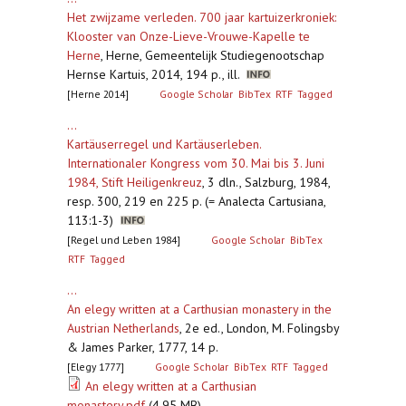
Het zwijzame verleden. 700 jaar kartuizerkroniek:
Klooster van Onze-Lieve-Vrouwe-Kapelle te
Herne
,
Herne, Gemeentelijk Studiegenootschap
Hernse Kartuis, 2014, 194 p., ill.
[Herne 2014]
Google Scholar
BibTex
RTF
Tagged
...
Kartäuserregel und Kartäuserleben.
Internationaler Kongress vom 30. Mai bis 3. Juni
1984, Stift Heiligenkreuz
,
3 dln., Salzburg, 1984,
resp. 300, 219 en 225 p. (= Analecta Cartusiana,
113:1-3)
[Regel und Leben 1984]
Google Scholar
BibTex
RTF
Tagged
...
An elegy written at a Carthusian monastery in the
Austrian Netherlands
,
2e ed., London, M. Folingsby
& James Parker, 1777, 14 p.
[Elegy 1777]
Google Scholar
BibTex
RTF
Tagged
An elegy written at a Carthusian
monastery.pdf
(4.95 MB)