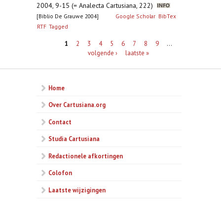
2004, 9-15 (= Analecta Cartusiana, 222)
[Biblio De Grauwe 2004]
Google Scholar
BibTex
RTF
Tagged
Pagina's
1
2
3
4
5
6
7
8
9
…
volgende ›
laatste »
Home
Over Cartusiana.org
Contact
Studia Cartusiana
Redactionele afkortingen
Colofon
Laatste wijzigingen