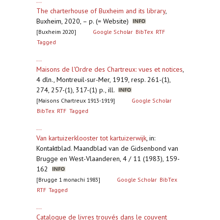
...
The charterhouse of Buxheim and its library
,
Buxheim, 2020, – p. (= Website)
[Buxheim 2020]
Google Scholar
BibTex
RTF
Tagged
...
Maisons de l'Ordre des Chartreux: vues et notices
,
4 dln., Montreuil-sur-Mer, 1919, resp. 261-(1),
274, 257-(1), 317-(1) p., ill.
[Maisons Chartreux 1913-1919]
Google Scholar
BibTex
RTF
Tagged
...
Van kartuizerklooster tot kartuizerwijk
,
in:
Kontaktblad. Maandblad van de Gidsenbond van
Brugge en West-Vlaanderen, 4 / 11 (1983), 159-
162
[Brugge 1 monachi 1983]
Google Scholar
BibTex
RTF
Tagged
...
Catalogue de livres trouvés dans le couvent