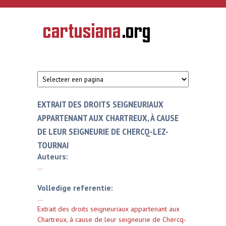
Overslaan en naar de inhoud gaan
CARTUSIANA
Geschiedenis
van de
kartuizerorde
in de
Nederlanden
EXTRAIT DES DROITS SEIGNEURIAUX
APPARTENANT AUX CHARTREUX, À CAUSE
DE LEUR SEIGNEURIE DE CHERCQ-LEZ-
TOURNAI
Auteurs:
...
Volledige referentie:
...
Extrait des droits seigneuriaux appartenant aux
Chartreux, à cause de leur seigneurie de Chercq-