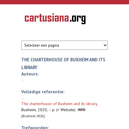
Overslaan en naar de inhoud gaan
CARTUSIANA
Geschiedenis
van de
kartuizerorde
in de
Nederlanden
THE CHARTERHOUSE OF BUXHEIM AND ITS
LIBRARY
Auteurs:
...
Volledige referentie:
...
The charterhouse of Buxheim and its library
,
Buxheim, 2020, – p. (= Website)
[Buxheim 2020]
Trefwoorden: