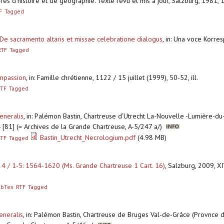
es d’histoire et de géographie. Texte revu et mis à jour, Salzburg, 1981, 1
F
Tagged
, De sacramento altaris et missae celebratione dialogus
,
in: Una voce Korre
RTF
Tagged
ompassion
,
in: Famille chrétienne, 1122 / 15 juillet (1999), 50-52, ill.
RTF
Tagged
generalis
,
in: Palémon Bastin, Chartreuse d’Utrecht La-Nouvelle -Lumière-du
] - [81] (= Archives de la Grande Chartreuse, A-5/247 a/)
Bastin_Utrecht_Necrologium.pdf
(4.98 MB)
RTF
Tagged
l. 4 / 1-5: 1564-1620 (Ms. Grande Chartreuse 1 Cart. 16)
,
Salzburg, 2009, XI
ibTex
RTF
Tagged
eneralis
,
in: Palémon Bastin, Chartreuse de Bruges Val-de-Grâce (Provnce d