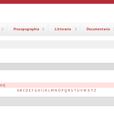
ANA
Prosopographia
Litteraria
Documentaria
ers]
A
B
C
D
E
F
G
H
I
J
K
L
M
N
O
P
Q
R
S
T
U
V
W
X
Y
Z