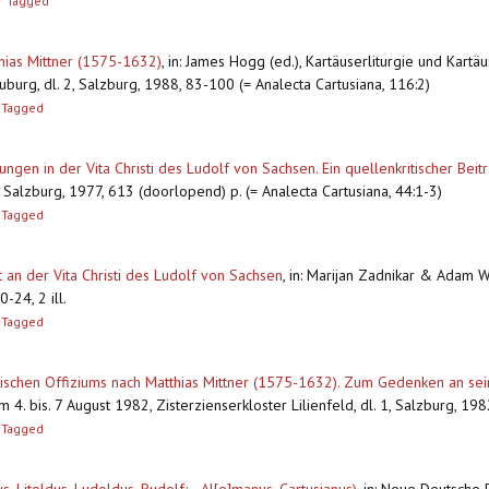
F
Tagged
thias Mittner (1575-1632)
,
in: James Hogg (ed.), Kartäuserliturgie und Kartä
burg, dl. 2, Salzburg, 1988, 83-100 (= Analecta Cartusiana, 116:2)
Tagged
gen in der Vita Christi des Ludolf von Sachsen. Ein quellenkritischer Bei
, Salzburg, 1977, 613 (doorlopend) p. (= Analecta Cartusiana, 44:1-3)
Tagged
lt an der Vita Christi des Ludolf von Sachsen
,
in: Marijan Zadnikar & Adam W
24, 2 ill.
Tagged
ischen Offiziums nach Matthias Mittner (1575-1632). Zum Gedenken an se
 4. bis. 7 August 1982, Zisterzienserkloster Lilienfeld, dl. 1, Salzburg, 19
Tagged