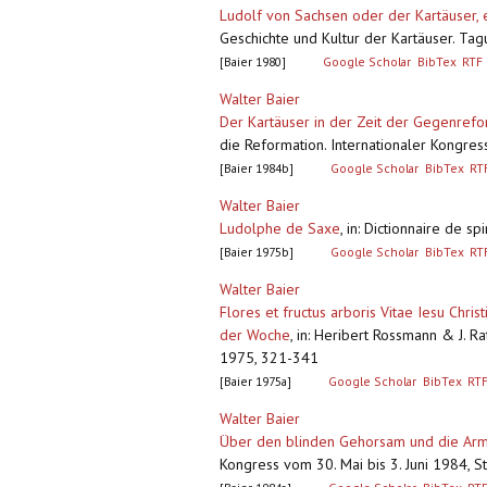
Ludolf von Sachsen oder der Kartäuser, e
Geschichte und Kultur der Kartäuser. Tag
[Baier 1980]
Google Scholar
BibTex
RTF
Walter Baier
Der Kartäuser in der Zeit der Gegenrefo
die Reformation. Internationaler Kongres
[Baier 1984b]
Google Scholar
BibTex
RT
Walter Baier
Ludolphe de Saxe
,
in: Dictionnaire de sp
[Baier 1975b]
Google Scholar
BibTex
RT
Walter Baier
Flores et fructus arboris Vitae Iesu Chr
der Woche
,
in: Heribert Rossmann & J. R
1975, 321-341
[Baier 1975a]
Google Scholar
BibTex
RT
Walter Baier
Über den blinden Gehorsam und die Armu
Kongress vom 30. Mai bis 3. Juni 1984, St