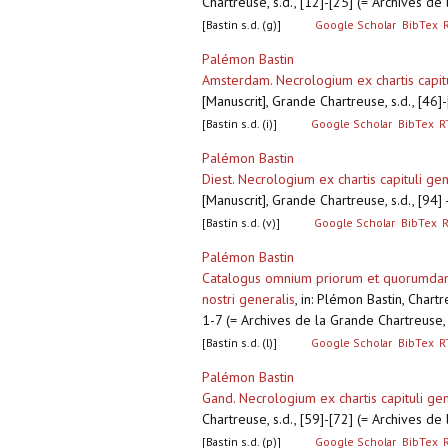
Chartreuse, s.d., [12]-[25] (= Archives d
[Bastin s.d. (g)]
Google Scholar
BibTex
Palémon Bastin
Amsterdam. Necrologium ex chartis capitu
[Manuscrit], Grande Chartreuse, s.d., [46
[Bastin s.d. (i)]
Google Scholar
BibTex
R
Palémon Bastin
Diest. Necrologium ex chartis capituli gen
[Manuscrit], Grande Chartreuse, s.d., [94
[Bastin s.d. (v)]
Google Scholar
BibTex
Palémon Bastin
Catalogus omnium priorum et quorumdam o
nostri generalis
,
in: Plémon Bastin, Chart
1-7 (= Archives de la Grande Chartreuse
[Bastin s.d. (l)]
Google Scholar
BibTex
R
Palémon Bastin
Gand. Necrologium ex chartis capituli gen
Chartreuse, s.d., [59]-[72] (= Archives d
[Bastin s.d. (p)]
Google Scholar
BibTex