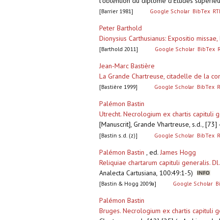
l'obtention du diplôme d’Etudes supérieur
[Barrier 1981]
Google Scholar
BibTex
RT
Peter Barthold
Dionysius Carthusianus: Expositio missae
[Barthold 2011]
Google Scholar
BibTex
Jean-Marc Bastière
La Grande Chartreuse, citadelle de la c
[Bastière 1999]
Google Scholar
BibTex
Palémon Bastin
Utrecht. Necrologium ex chartis capituli 
[Manuscrit], Grande Vhartreuse, s.d., [73
[Bastin s.d. (z)]
Google Scholar
BibTex
Palémon Bastin
, ed.
James Hogg
Reliquiae chartarum capituli generalis. D
Analecta Cartusiana, 100:49:1-5)
[Bastin & Hogg 2009a]
Google Scholar
B
Palémon Bastin
Bruges. Necrologium ex chartis capituli g