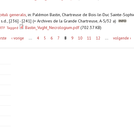
ituli generalis
,
in: Palémon Bastin, Chartreuse de Bois-le-Duc Sainte-Soph
 s.d., [236] - [241] (= Archives de la Grande Chartreuse, A-5/32 a)
Bastin_Vught_Necrologium.pdf
(702.37 KB)
RTF
Tagged
erste
‹ vorige
…
4
5
6
7
8
9
10
11
12
…
volgende ›