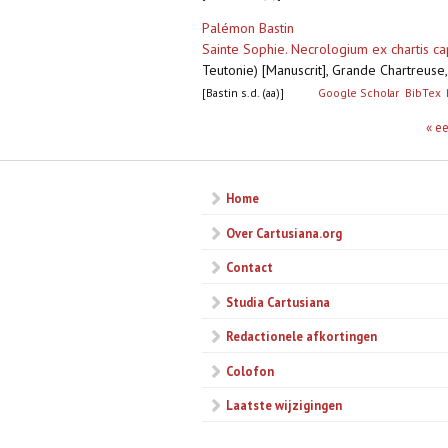
Palémon Bastin
Sainte Sophie. Necrologium ex chartis cap
Teutonie) [Manuscrit], Grande Chartreuse,
[Bastin s.d. (aa)]
Google Scholar
BibTex
Pagina's
« e
Home
Over Cartusiana.org
Contact
Studia Cartusiana
Redactionele afkortingen
Colofon
Laatste wijzigingen