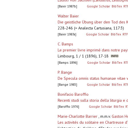
Ludolf von Sachsen (Landulfus, Leutolphus
[Baier 1987b]
Google Scholar
BibTex
RT
Walter Baier
Die geistliche Übung über den Tod des K
228-246 (= Analecta Cartusiana, 117:3)
[Baier 1987a]
Google Scholar
BibTex
RTF
C. Bamps
Le premier livre imprimé dans notre pay
Limbourg, 1 / 1 (1896), 17-18
[Bamps 1896]
Google Scholar
BibTex
RT
P. Bange
De Specula omnis status humanae vitae v
[Bange 1983]
Google Scholar
BibTex
RT
Bonifacio Baroffio
Recenti studi sulla storia della liturgia e 
[Baroffio 1976]
Google Scholar
BibTex
R
Marie-Charlotte Barrier
, m.m.v.
Gaston H
Les activités du solitaire en Chartreuse 