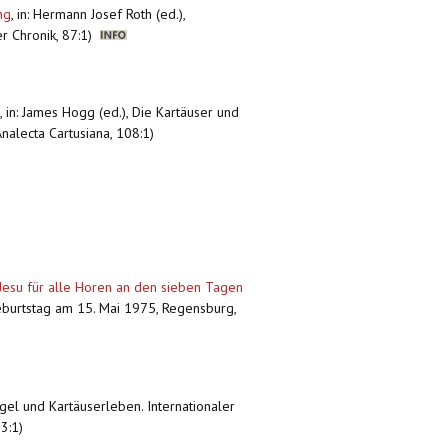
ng
,
in: Hermann Josef Roth (ed.),
er Chronik, 87:1)
,
in: James Hogg (ed.), Die Kartäuser und
nalecta Cartusiana, 108:1)
 Jesu für alle Horen an den sieben Tagen
Geburtstag am 15. Mai 1975, Regensburg,
egel und Kartäuserleben. Internationaler
3:1)