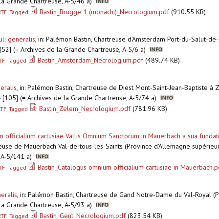
e la Grande Chartreuse, A-5/46 a)
Bastin_Brugge 1 (monachi)_Necrologium.pdf
(910.55 KB)
RTF
Tagged
li generalis
,
in: Palémon Bastin, Chartreuse d’Amsterdam Port-du-Salut-de-
]-[52] (= Archives de la Grande Chartreuse, A-5/6 a)
Bastin_Amsterdam_Necrologium.pdf
(489.74 KB)
TF
Tagged
eralis
,
in: Palémon Bastin, Chartreuse de Diest Mont-Saint-Jean-Baptiste à
] - [105] (= Archives de la Grande Chartreuse, A-5/74 a)
Bastin_Zelem_Necrologium.pdf
(781.96 KB)
RTF
Tagged
fficialium cartusiae Vallis Omnium Sanctorum in Mauerbach a sua fundation
reuse de Mauerbach Val-de-tous-les-Saints (Province d’Allemagne supérieure
, A-5/141 a)
Bastin_Catalogus omnium officialium cartusiae in Mauerbach.p
TF
Tagged
eralis
,
in: Palémon Bastin, Chartreuse de Gand Notre-Dame du Val-Royal (P
e la Grande Chartreuse, A-5/93 a)
Bastin_Gent_Necrologium.pdf
(823.54 KB)
RTF
Tagged