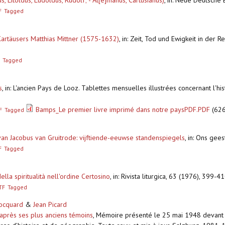
, Litoldus, Ludoldus, Rudolf; - Al[e]manus, Cartusianus)
,
in: Neue Deutsche
F
Tagged
artäusers Matthias Mittner (1575-1632)
,
in: Zeit, Tod und Ewigkeit in der Re
Tagged
s
,
in: L'ancien Pays de Looz. Tablettes mensuelles illustrées concernant l'hi
Bamps_Le premier livre imprimé dans notre paysPDF.PDF
(626
F
Tagged
an Jacobus van Gruitrode: vijftiende-eeuwse standenspiegels
,
in: Ons gees
F
Tagged
della spiritualità nell'ordine Certosino
,
in: Rivista liturgica, 63 (1976), 399-4
TF
Tagged
ocquard
&
Jean Picard
d’après ses plus anciens témoins
,
Mémoire présenté le 25 mai 1948 devant l