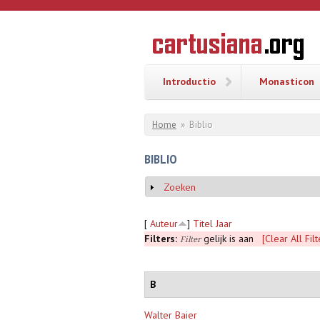
Overslaan en naar de inhoud gaan
CARTUSI
Geschiedenis
van de
kartuizerorde
in de
Nederlanden
Introductio
Monasticon
U bent hier
Home
»
Biblio
BIBLIO
Zoeken
Weergeven
[
Auteur
]
Titel
Jaar
Filters:
gelijk is aan
[Clear All Filt
Filter
B
Walter Baier