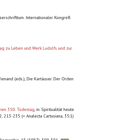
userschrifttum. Internationaler Kongreß
trag zu Leben und Werk Ludolfs und zur
ienand (eds.), Die Kartäuser. Der Orden
inen 350. Todestag
,
in: Spiritualität heute
82, 213-235 (= Analecta Cartusiana, 35:1)