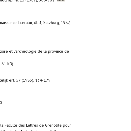
 Biographie, 15 (1987), 300-301
naissance Literatur, dl. 3, Salzburg, 1987,
stoire et l'archéologie de la province de
.61 KB)
telijk erf, 57 (1983), 134-179
10
a Faculté des Lettres de Grenoble pour