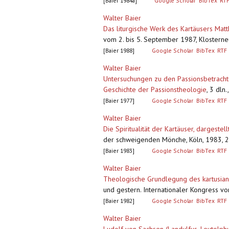
[Baier 1984a]
Google Scholar
BibTex
RT
Walter Baier
Das liturgische Werk des Kartäusers Mat
vom 2. bis 5. September 1987, Klosterneu
[Baier 1988]
Google Scholar
BibTex
RTF
Walter Baier
Untersuchungen zu den Passionsbetrachtun
Geschichte der Passionstheologie
,
3 dln.
[Baier 1977]
Google Scholar
BibTex
RTF
Walter Baier
Die Spiritualität der Kartäuser, dargestel
der schweigenden Mönche, Köln, 1983, 20-
[Baier 1983]
Google Scholar
BibTex
RTF
Walter Baier
Theologische Grundlegung des kartusian
und gestern. Internationaler Kongress vom
[Baier 1982]
Google Scholar
BibTex
RTF
Walter Baier