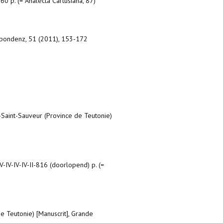
60 p. (= Analecta Cartusiana, 87)
spondenz, 51 (2011), 153‐172
-Saint-Sauveur (Province de Teutonie)
V-IV-IV-IV-II-816 (doorlopend) p. (=
e Teutonie) [Manuscrit], Grande