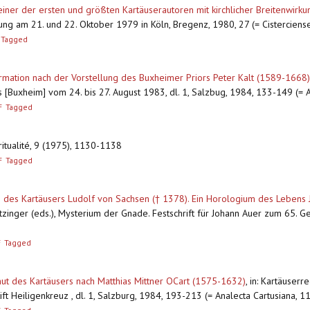
iner der ersten und größten Kartäuserautoren mit kirchlicher Breitenwirku
ung am 21. und 22. Oktober 1979 in Köln, Bregenz, 1980, 27 (= Cisterciens
Tagged
rmation nach der Vorstellung des Buxheimer Priors Peter Kalt (1589-1668)
s [Buxheim] vom 24. bis 27. August 1983, dl. 1, Salzbug, 1984, 133-149 (= A
F
Tagged
iritualité, 9 (1975), 1130-1138
F
Tagged
isti des Kartäusers Ludolf von Sachsen († 1378). Ein Horologium des Lebens
atzinger (eds.), Mysterium der Gnade. Festschrift für Johann Auer zum 65. 
F
Tagged
t des Kartäusers nach Matthias Mittner OCart (1575-1632)
,
in: Kartäuserr
ift Heiligenkreuz , dl. 1, Salzburg, 1984, 193-213 (= Analecta Cartusiana, 11