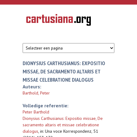
Overslaan en naar de inhoud gaan
CARTUSIANA
Geschiedenis
van de
kartuizerorde
in de
Nederlanden
DIONYSIUS CARTHUSIANUS: EXPOSITIO
MISSAE, DE SACRAMENTO ALTARIS ET
MISSAE CELEBRATIONE DIALOGUS
Auteurs:
Barthold, Peter
Volledige referentie:
Peter Barthold
Dionysius Carthusianus: Expositio missae, De
sacramento altaris et missae celebratione
dialogus
,
in: Una voce Korrespondenz, 51