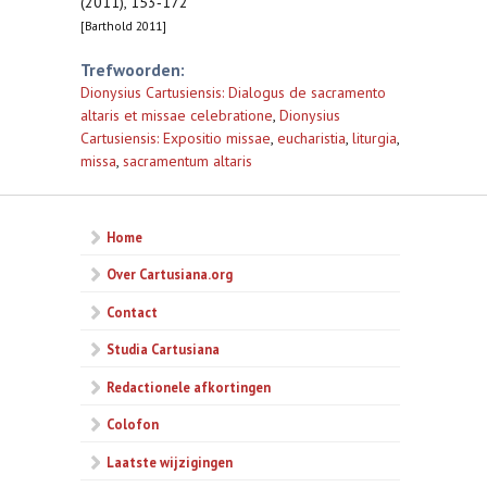
(2011), 153‐172
[Barthold 2011]
Trefwoorden:
Dionysius Cartusiensis: Dialogus de sacramento
altaris et missae celebratione
,
Dionysius
Cartusiensis: Expositio missae
,
eucharistia
,
liturgia
,
missa
,
sacramentum altaris
Home
Over Cartusiana.org
Contact
Studia Cartusiana
Redactionele afkortingen
Colofon
Laatste wijzigingen