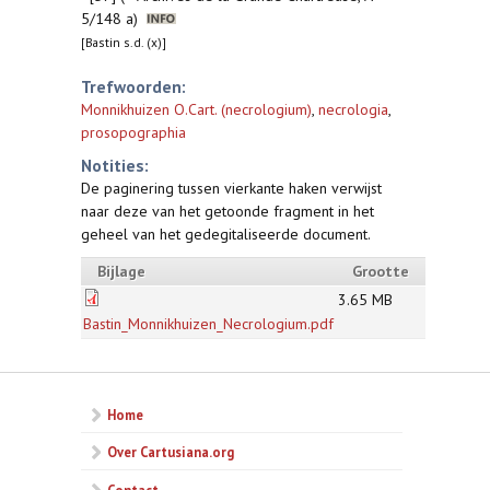
5/148 a)
[Bastin s.d. (x)]
Trefwoorden:
Monnikhuizen O.Cart. (necrologium)
,
necrologia
,
prosopographia
Notities:
De paginering tussen vierkante haken verwijst
naar deze van het getoonde fragment in het
geheel van het gedegitaliseerde document.
Bijlage
Grootte
3.65 MB
Bastin_Monnikhuizen_Necrologium.pdf
Home
Over Cartusiana.org
Contact