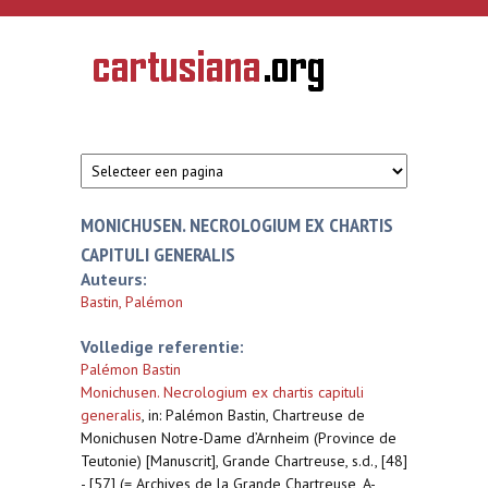
Overslaan en naar de inhoud gaan
CARTUSIANA
Geschiedenis
van de
kartuizerorde
in de
Nederlanden
MONICHUSEN. NECROLOGIUM EX CHARTIS
CAPITULI GENERALIS
Auteurs:
Bastin, Palémon
Volledige referentie:
Palémon Bastin
Monichusen. Necrologium ex chartis capituli
generalis
,
in: Palémon Bastin, Chartreuse de
Monichusen Notre-Dame d’Arnheim (Province de
Teutonie) [Manuscrit], Grande Chartreuse, s.d., [48]
- [57] (= Archives de la Grande Chartreuse, A-